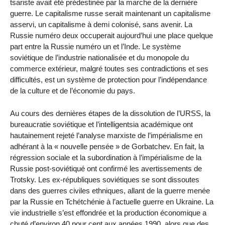
tsariste avait été prédestinée par la marche de la dernière
guerre. Le capitalisme russe serait maintenant un capitalisme
asservi, un capitalisme à demi colonisé, sans avenir. La
Russie numéro deux occuperait aujourd’hui une place quelque
part entre la Russie numéro un et l’Inde. Le système
soviétique de l’industrie nationalisée et du monopole du
commerce extérieur, malgré toutes ses contradictions et ses
difficultés, est un système de protection pour l’indépendance
de la culture et de l’économie du pays.
Au cours des dernières étapes de la dissolution de l’URSS, la
bureaucratie soviétique et l’intelligentsia académique ont
hautainement rejeté l’analyse marxiste de l’impérialisme en
adhérant à la « nouvelle pensée » de Gorbatchev. En fait, la
régression sociale et la subordination à l’impérialisme de la
Russie post-soviétiqué ont confirmé les avertissements de
Trotsky. Les ex-républiques soviétiques se sont dissoutes
dans des guerres civiles ethniques, allant de la guerre menée
par la Russie en Tchétchénie à l’actuelle guerre en Ukraine. La
vie industrielle s’est effondrée et la production économique a
chuté d’environ 40 pour cent aux années 1990, alors que des