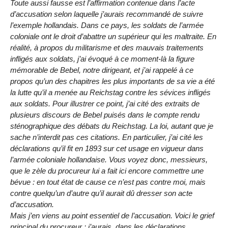
Toute aussi fausse est l’affirmation contenue dans l’acte
d’accusation selon laquelle j’aurais recommandé de suivre
l’exemple hollandais. Dans ce pays, les soldats de l’armée
coloniale ont le droit d’abattre un supérieur qui les maltraite. En
réalité, à propos du militarisme et des mauvais traitements
infligés aux soldats, j’ai évoqué à ce moment-là la figure
mémorable de Bebel, notre dirigeant, et j’ai rappelé à ce
propos qu’un des chapitres les plus importants de sa vie a été
la lutte qu’il a menée au Reichstag contre les sévices infligés
aux soldats. Pour illustrer ce point, j’ai cité des extraits de
plusieurs discours de Bebel puisés dans le compte rendu
sténographique des débats du Reichstag. La loi, autant que je
sache n’interdit pas ces citations. En particulier, j’ai cité les
déclarations qu’il fit en 1893 sur cet usage en vigueur dans
l’armée coloniale hollandaise. Vous voyez donc, messieurs,
que le zèle du procureur lui a fait ici encore commettre une
bévue : en tout état de cause ce n’est pas contre moi, mais
contre quelqu’un d’autre qu’il aurait dû dresser son acte
d’accusation.
Mais j’en viens au point essentiel de l’accusation. Voici le grief
principal du procureur : j’aurais, dans les déclarations