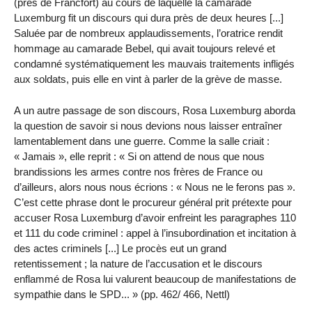
(près de Francfort) au cours de laquelle la camarade
Luxemburg fit un discours qui dura près de deux heures [...]
Saluée par de nombreux applaudissements, l’oratrice rendit
hommage au camarade Bebel, qui avait toujours relevé et
condamné systématiquement les mauvais traitements infligés
aux soldats, puis elle en vint à parler de la grève de masse.
A un autre passage de son discours, Rosa Luxemburg aborda
la question de savoir si nous devions nous laisser entraîner
lamentablement dans une guerre. Comme la salle criait :
« Jamais », elle reprit : « Si on attend de nous que nous
brandissions les armes contre nos frères de France ou
d’ailleurs, alors nous nous écrions : « Nous ne le ferons pas ».
C’est cette phrase dont le procureur général prit prétexte pour
accuser Rosa Luxemburg d’avoir enfreint les paragraphes 110
et 111 du code criminel : appel à l’insubordination et incitation à
des actes criminels [...] Le procès eut un grand
retentissement ; la nature de l’accusation et le discours
enflammé de Rosa lui valurent beaucoup de manifestations de
sympathie dans le SPD... » (pp. 462/ 466, Nettl)