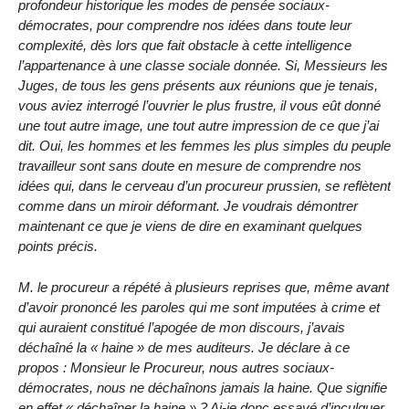
profondeur historique les modes de pensée sociaux-
démocrates, pour comprendre nos idées dans toute leur
complexité, dès lors que fait obstacle à cette intelligence
l’appartenance à une classe sociale donnée. Si, Messieurs les
Juges, de tous les gens présents aux réunions que je tenais,
vous aviez interrogé l’ouvrier le plus frustre, il vous eût donné
une tout autre image, une tout autre impression de ce que j’ai
dit. Oui, les hommes et les femmes les plus simples du peuple
travailleur sont sans doute en mesure de comprendre nos
idées qui, dans le cerveau d’un procureur prussien, se reflètent
comme dans un miroir déformant. Je voudrais démontrer
maintenant ce que je viens de dire en examinant quelques
points précis.
M. le procureur a répété à plusieurs reprises que, même avant
d’avoir prononcé les paroles qui me sont imputées à crime et
qui auraient constitué l’apogée de mon discours, j’avais
déchaîné la « haine » de mes auditeurs. Je déclare à ce
propos : Monsieur le Procureur, nous autres sociaux-
démocrates, nous ne déchaînons jamais la haine. Que signifie
en effet « déchaîner la haine » ? Ai-je donc essayé d’inculquer