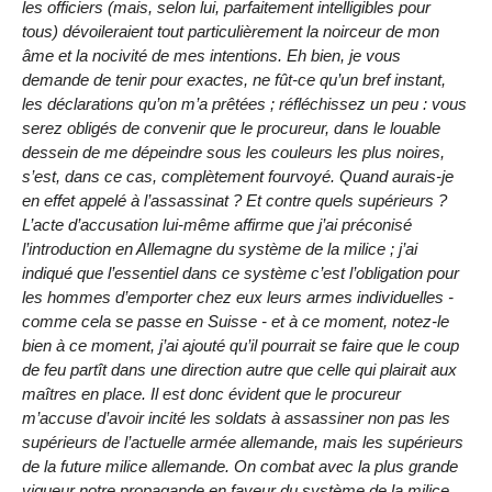
les officiers (mais, selon lui, parfaitement intelligibles pour
tous) dévoileraient tout particulièrement la noirceur de mon
âme et la nocivité de mes intentions. Eh bien, je vous
demande de tenir pour exactes, ne fût-ce qu’un bref instant,
les déclarations qu’on m’a prêtées ; réfléchissez un peu : vous
serez obligés de convenir que le procureur, dans le louable
dessein de me dépeindre sous les couleurs les plus noires,
s’est, dans ce cas, complètement fourvoyé. Quand aurais-je
en effet appelé à l’assassinat ? Et contre quels supérieurs ?
L’acte d’accusation lui-même affirme que j’ai préconisé
l’introduction en Allemagne du système de la milice ; j’ai
indiqué que l’essentiel dans ce système c’est l’obligation pour
les hommes d’emporter chez eux leurs armes individuelles -
comme cela se passe en Suisse - et à ce moment, notez-le
bien à ce moment, j’ai ajouté qu’il pourrait se faire que le coup
de feu partît dans une direction autre que celle qui plairait aux
maîtres en place. Il est donc évident que le procureur
m’accuse d’avoir incité les soldats à assassiner non pas les
supérieurs de l’actuelle armée allemande, mais les supérieurs
de la future milice allemande. On combat avec la plus grande
vigueur notre propagande en faveur du système de la milice,