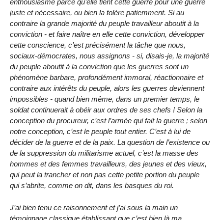
enthousiasme parce qu’elle tient cette guerre pour une guerre
juste et nécessaire, ou bien la tolère patiemment. Si au
contraire la grande majorité du peuple travailleur aboutit à la
conviction - et faire naître en elle cette conviction, développer
cette conscience, c’est précisément la tâche que nous,
sociaux-démocrates, nous assignons - si, disais-je, la majorité
du peuple aboutit à la conviction que les guerres sont un
phénomène barbare, profondément immoral, réactionnaire et
contraire aux intérêts du peuple, alors les guerres deviennent
impossibles - quand bien même, dans un premier temps, le
soldat continuerait à obéir aux ordres de ses chefs ! Selon la
conception du procureur, c’est l’armée qui fait la guerre ; selon
notre conception, c’est le peuple tout entier. C’est à lui de
décider de la guerre et de la paix. La question de l’existence ou
de la suppression du militarisme actuel, c’est la masse des
hommes et des femmes travailleurs, des jeunes et des vieux,
qui peut la trancher et non pas cette petite portion du peuple
qui s’abrite, comme on dit, dans les basques du roi.
J’ai bien tenu ce raisonnement et j’ai sous la main un
témoignage classique établissant que c’est bien là ma