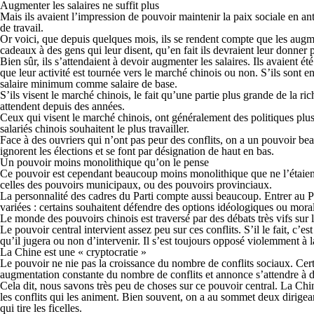
Augmenter les salaires ne suffit plus
Mais ils avaient l’impression de pouvoir maintenir la paix sociale en anti
de travail.
Or voici, que depuis quelques mois, ils se rendent compte que les augment
cadeaux à des gens qui leur disent, qu’en fait ils devraient leur donner 
Bien sûr, ils s’attendaient à devoir augmenter les salaires. Ils avaient ét
que leur activité est tournée vers le marché chinois ou non. S’ils sont en 
salaire minimum comme salaire de base.
S’ils visent le marché chinois, le fait qu’une partie plus grande de la ric
attendent depuis des années.
Ceux qui visent le marché chinois, ont généralement des politiques plus 
salariés chinois souhaitent le plus travailler.
Face à des ouvriers qui n’ont pas peur des conflits, on a un pouvoir be
ignorent les élections et se font par désignation de haut en bas.
Un pouvoir moins monolithique qu’on le pense
Ce pouvoir est cependant beaucoup moins monolithique que ne l’étaient ceu
celles des pouvoirs municipaux, ou des pouvoirs provinciaux.
La personnalité des cadres du Parti compte aussi beaucoup. Entrer au Pa
variées : certains souhaitent défendre des options idéologiques ou moral
Le monde des pouvoirs chinois est traversé par des débats très vifs sur l
Le pouvoir central intervient assez peu sur ces conflits. S’il le fait, c’
qu’il jugera ou non d’intervenir. Il s’est toujours opposé violemment à
La Chine est une « cryptocratie »
Le pouvoir ne nie pas la croissance du nombre de conflits sociaux. Certe
augmentation constante du nombre de conflits et annonce s’attendre à d’a
Cela dit, nous savons très peu de choses sur ce pouvoir central. La Chine
les conflits qui les animent. Bien souvent, on a au sommet deux dirigea
qui tire les ficelles.