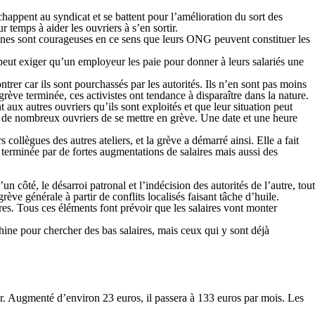
échappent au syndicat et se battent pour l’amélioration du sort des
temps à aider les ouvriers à s’en sortir.
sonnes sont courageuses en ce sens que leurs ONG peuvent constituer les
 peut exiger qu’un employeur les paie pour donner à leurs salariés une
ontrer car ils sont pourchassés par les autorités. Ils n’en sont pas moins
rève terminée, ces activistes ont tendance à disparaître dans la nature.
t aux autres ouvriers qu’ils sont exploités et que leur situation peut
ader de nombreux ouvriers de se mettre en grève. Une date et une heure
ollègues des autres ateliers, et la grève a démarré ainsi. Elle a fait
t terminée par de fortes augmentations de salaires mais aussi des
 côté, le désarroi patronal et l’indécision des autorités de l’autre, tout
ève générale à partir de conflits localisés faisant tâche d’huile.
res. Tous ces éléments font prévoir que les salaires vont monter
hine pour chercher des bas salaires, mais ceux qui y sont déjà
r. Augmenté d’environ 23 euros, il passera à 133 euros par mois. Les