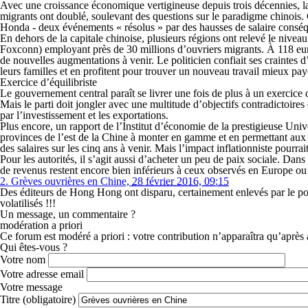
Avec une croissance économique vertigineuse depuis trois décennies, l
migrants ont doublé, soulevant des questions sur le para­digme chinois.
Honda - deux événements « résolus » par des hausses de salaire conséqu
En dehors de la capitale chinoise, plusieurs régions ont relevé le ­ni
Foxconn) employant près de 30 millions d’ouvriers migrants. À 118 eur
de nouvelles augmentations à venir. Le politicien confiait ses craintes
leurs familles et en profitent pour trouver un nouveau travail mieux pay
Exercice d’équilibriste
Le gouvernement central paraît se livrer une fois de plus à un exercice d
Mais le parti doit jongler avec une multi­tude d’objectifs contradictoire
par l’investissement et les exportations.
Plus encore, un rapport de l’Institut d’économie de la prestigieuse Univ
provinces de l’est de la Chine à monter en gamme et en permettant aux 
des salaires sur les cinq ans à venir. Mais l’impact inflationniste pourrait
Pour les autorités, il s’agit aussi d’acheter un peu de paix sociale. Da
de revenus restent encore bien inférieurs à ceux observés en Europe ou
2.
Grèves ouvrières en Chine,
28 février 2016, 09:15
Des éditeurs de Hong Hong ont disparu, certainement enlevés par le pouv
volatilisés !!!
Un message, un commentaire ?
modération a priori
Ce forum est modéré a priori : votre contribution n’apparaîtra qu’après 
Qui êtes-vous ?
Votre nom
Votre adresse email
Votre message
Titre (obligatoire)