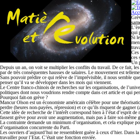
Accu
Grèv
same
L’èr
qui 
Si l
ment
trava
Ces 
ces 
Un p
Depuis un an, on voit se multiplier les conflits du travail. De ce fait, l
par de très conséquentes hausses de salaires. Le mouvement est tellemen
Sans pouvoir prédire ce qui relève de l’imprévisible, il nous semble q
penser qu’il va se développer dans les mois qui viennent.
Le Centre franco-chinois de recherches sur les organisations, de l’univer
politiques dont nous voudrions rendre compte dans cet article et qui perm
Pourquoi fait-on grève ?
Mancur Olson est un économiste américain célèbre pour une théorisation d
perdre (heures non-payées, répression) et ce qu’ils risquent de gagner (
Cette idée de recherche de l’intérêt correspond bien à l’état d’esprit de
fassent grève pour avoir une augmentation, mais pas à faire soi-même g
La contrainte demande un minimum d’organisation, et cela explique pourqu
d’organisation concurrente du Parti.
Les ouvriers d’aujourd’hui ne ressemblent guère à ceux d’hier. Dans la 
travailler pour l’Etat. C’était une fonction enviée.