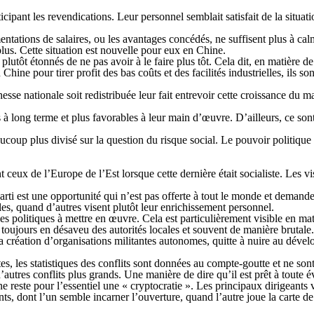
cipant les revendications. Leur personnel semblait satisfait de la situati
ations de salaires, ou les avantages concédés, ne suffisent plus à calmer
plus. Cette situation est nouvelle pour eux en Chine.
é plutôt étonnés de ne pas avoir à le faire plus tôt. Cela dit, en matière 
Chine pour tirer profit des bas coûts et des facilités industrielles, ils so
hesse nationale soit redistribuée leur fait entrevoir cette croissance du m
à long terme et plus favorables à leur main d’œuvre. D’ailleurs, ce sont
aucoup plus divisé sur la question du risque social. Le pouvoir politiq
x de l’Europe de l’Est lorsque cette dernière était socialiste. Les visio
rti est une opportunité qui n’est pas offerte à tout le monde et demande
es, quand d’autres visent plutôt leur enrichissement personnel.
es politiques à mettre en œuvre. Cela est particulièrement visible en mati
est toujours en désaveu des autorités locales et souvent de manière brutale
 la création d’organisations militantes autonomes, quitte à nuire au dé
s, les statistiques des conflits sont données au compte-goutte et ne sont
utres conflits plus grands. Une manière de dire qu’il est prêt à toute év
 reste pour l’essentiel une « cryptocratie ». Les principaux dirigeants v
nts, dont l’un semble incarner l’ouverture, quand l’autre joue la carte 