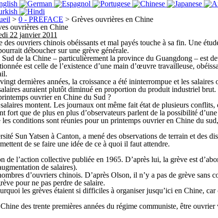
eil
>
0 - PREFACE
>
Grèves ouvrières en Chine
es ouvrières en Chine
di 22 janvier 2011
e des ouvriers chinois obéissants et mal payés touche à sa fin. Une é
pourrait déboucher sur une grève générale.
e Sud de la Chine – particulièrement la province du Guangdong – est deve
ionnée est celle de l’existence d’une main d’œuvre travailleuse, obéissa
il.
vingt dernières années, la croissance a été ininterrompue et les salaires
salaires auraient plutôt diminué en proportion du produit industriel brut.
rintemps ouvrier en Chine du Sud ?
es salaires montent. Les journaux ont même fait état de plusieurs conflits
t fort que de plus en plus d’observateurs parlent de la possibilité d’u
ue les conditions sont réunies pour un printemps ouvrier en Chine du su
sité Sun Yatsen à Canton, a mené des observations de terrain et des discu
ettent de se faire une idée de ce à quoi il faut attendre.
e l’action collective publiée en 1965. D’après lui, la grève est d’abord 
augmentation de salaires).
 nombres d’ouvriers chinois. D’après Olson, il n’y a pas de grève sans co
rève pour ne pas perdre de salaire.
oi les grèves étaient si difficiles à organiser jusqu’ici en Chine, car 
Chine des trente premières années du régime communiste, être ouvrier vou