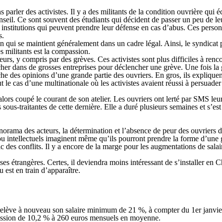
 parler des activistes. Il y a des militants de la condition ouvrière qui 
il. Ce sont souvent des étudiants qui décident de passer un peu de leur 
des institutions qui peuvent prendre leur défense en cas d’abus. Ces per
s.
ion qui se maintient généralement dans un cadre légal. Ainsi, le syndicat
es militants est la compassion.
lleurs, y compris par des grèves. Ces activistes sont plus difficiles à renc
cher dans de grosses entreprises pour déclencher une grève. Une fois la g
oche des opinions d’une grande partie des ouvriers. En gros, ils expliquen
e fut le cas d’une multinationale où les activistes avaient réussi à persu
s coupé le courant de son atelier. Les ouvriers ont lerté par SMS leurs c
 sous-traitantes de cette dernière. Elle a duré plusieurs semaines et s’es
orama des acteurs, la détermination et l’absence de peur des ouvriers d’un
 ou intellectuels imaginent même qu’ils pourront prendre la forme d’une gr
c des conflits. Il y a encore de la marge pour les augmentations de salai
s étrangères. Certes, il deviendra moins intéressant de s’installer en C
 est en train d’apparaître.
relève à nouveau son salaire minimum de 21 %, à compter du 1er janvie
gression de 10,2 % à 260 euros mensuels en moyenne.