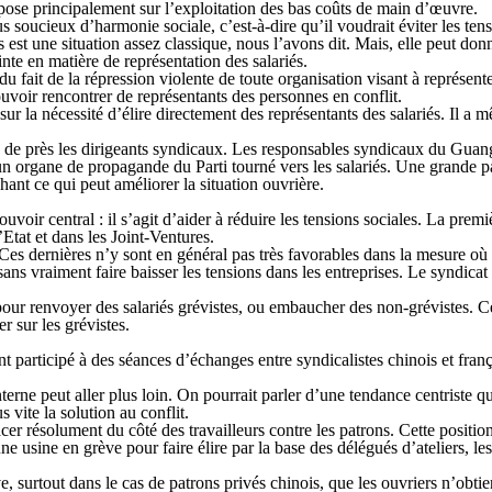
 repose principalement sur l’exploitation des bas coûts de main d’œuvre.
s soucieux d’harmonie sociale, c’est-à-dire qu’il voudrait éviter les t
st une situation assez classique, nous l’avons dit. Mais, elle peut donne
inte en matière de représentation des salariés.
fait de la répression violente de toute organisation visant à représenter 
pouvoir rencontrer de représentants des personnes en conflit.
é sur la nécessité d’élire directement des représentants des salariés. Il 
e de près les dirigeants syndicaux. Les responsables syndicaux du Guangd
d un organe de propagande du Parti tourné vers les salariés. Une grande 
chant ce qui peut améliorer la situation ouvrière.
ouvoir central : il s’agit d’aider à réduire les tensions sociales. La pr
d’Etat et dans les Joint-Ventures.
 Ces dernières n’y sont en général pas très favorables dans la mesure o
ans vraiment faire baisser les tensions dans les entreprises. Le syndicat
e pour renvoyer des salariés grévistes, ou embaucher des non-grévistes. Ce
er sur les grévistes.
t participé à des séances d’échanges entre syndicalistes chinois et fra
e peut aller plus loin. On pourrait parler d’une tendance centriste qui 
s vite la solution au conflit.
cer résolument du côté des travailleurs contre les patrons. Cette position 
sine en grève pour faire élire par la base des délégués d’ateliers, lesqu
ve, surtout dans le cas de patrons privés chinois, que les ouvriers n’obtie