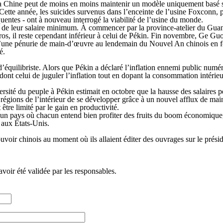
a Chine peut de moins en moins maintenir un modèle uniquement basé sur
 Cette année, les suicides survenus dans l’enceinte de l’usine Foxconn, 
entes - ont à nouveau interrogé la viabilité de l’usine du monde.
veau de leur salaire minimum. À commencer par la province-atelier du Gu
os, il reste cependant inférieur à celui de Pékin. Fin novembre, Ge Gu
 d’une pénurie de main-d’œuvre au lendemain du Nouvel An chinois en fév
é.
’équilibriste. Alors que Pékin a déclaré l’inflation ennemi public numéro
s dont celui de juguler l’inflation tout en dopant la consommation intérie
ersité du peuple à Pékin estimait en octobre que la hausse des salaires 
régions de l’intérieur de se développer grâce à un nouvel afflux de ma
 être limité par le gain en productivité.
ns un pays où chacun entend bien profiter des fruits du boom économique,
 aux États-Unis.
oir chinois au moment où ils allaient éditer des ouvrages sur le présid
avoir été validée par les responsables.