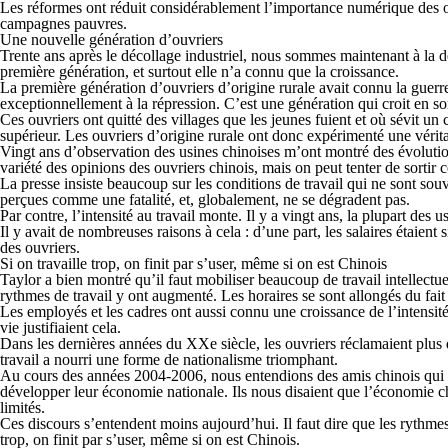
Les réformes ont réduit considérablement l’importance numérique des ou
campagnes pauvres.
Une nouvelle génération d’ouvriers
Trente ans après le décollage industriel, nous sommes maintenant à la de
première génération, et surtout elle n’a connu que la croissance.
La première génération d’ouvriers d’origine rurale avait connu la guerre 
exceptionnellement à la répression. C’est une génération qui croit en so
Ces ouvriers ont quitté des villages que les jeunes fuient et où sévit 
supérieur. Les ouvriers d’origine rurale ont donc expérimenté une vérit
Vingt ans d’observation des usines chinoises m’ont montré des évolutions
variété des opinions des ouvriers chinois, mais on peut tenter de sortir 
La presse insiste beaucoup sur les conditions de travail qui ne sont sou
perçues comme une fatalité, et, globalement, ne se dégradent pas.
Par contre, l’intensité au travail monte. Il y a vingt ans, la plupart des
Il y avait de nombreuses raisons à cela : d’une part, les salaires étaient s
des ouvriers.
Si on travaille trop, on finit par s’user, même si on est Chinois
Taylor a bien montré qu’il faut mobiliser beaucoup de travail intellectu
rythmes de travail y ont augmenté. Les horaires se sont allongés du fait
Les employés et les cadres ont aussi connu une croissance de l’intensité d
vie justifiaient cela.
Dans les dernières années du XXe siècle, les ouvriers réclamaient plus d
travail a nourri une forme de nationalisme triomphant.
Au cours des années 2004-2006, nous entendions des amis chinois qui se
développer leur économie nationale. Ils nous disaient que l’économie chin
limités.
Ces discours s’entendent moins aujourd’hui. Il faut dire que les rythmes 
trop, on finit par s’user, même si on est Chinois.