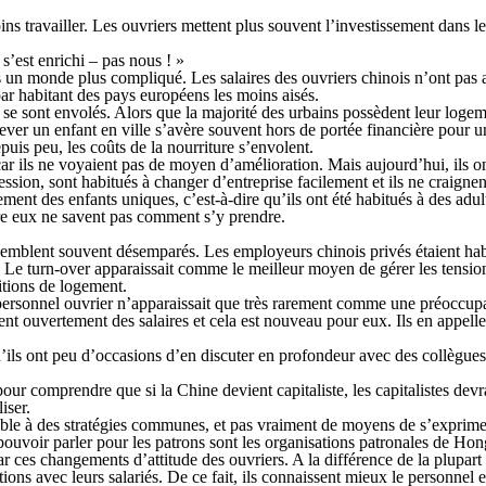
travailler. Les ouvriers mettent plus souvent l’investissement dans le tr
s’est enrichi – pas nous ! »
ans un monde plus compliqué. Les salaires des ouvriers chinois n’ont pas
ar habitant des pays européens les moins aisés.
se sont envolés. Alors que la majorité des urbains possèdent leur logeme
er un enfant en ville s’avère souvent hors de portée financière pour un 
uis peu, les coûts de la nourriture s’envolent.
, car ils ne voyaient pas de moyen d’amélioration. Mais aujourd’hui, ils o
ession, sont habitués à changer d’entreprise facilement et ils ne craignen
ement des enfants uniques, c’est-à-dire qu’ils ont été habitués à des adult
ntre eux ne savent pas comment s’y prendre.
semblent souvent désemparés. Les employeurs chinois privés étaient habi
r. Le turn-over apparaissait comme le meilleur moyen de gérer les tension
ditions de logement.
 personnel ouvrier n’apparaissait que très rarement comme une préoccup
nt ouvertement des salaires et cela est nouveau pour eux. Ils en appelle
ls ont peu d’occasions d’en discuter en profondeur avec des collègues
comprendre que si la Chine devient capitaliste, les capitalistes devrai
iser.
mble à des stratégies communes, et pas vraiment de moyens de s’exprimer 
 à pouvoir parler pour les patrons sont les organisations patronales de
ar ces changements d’attitude des ouvriers. A la différence de la plupar
ions avec leurs salariés. De ce fait, ils connaissent mieux le personnel 