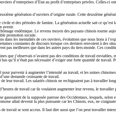
vriers d’entreprises d’Etat au profit d’entreprises privées. Celles-ci 
uxième génération d’ouvriers d’origine rurale. Cette deuxième génération 
civile et des périodes de famine. La génération actuelle sait ce qu’est la
n avenir.
un chômage endémique. Le revenu moyen des paysans chinois tourne aujour
able promotion sociale.
 dans les mentalités de ces ouvriers, évolutions que nous lions à l’expé
certaines constantes de discours lorsque ces derniers renvoient à des situ
vent pas meilleures que dans les autres pays du tiers-monde. Ces conditi
 usines que j’observais n’avaient pas des conditions de travail enviables, 
i bas qu’il n’était pas nécessaire d’exiger une forte quantité de travail. Pe
el pour parvenir à augmenter l’intensité au travail, et les usines chinoi
 d’une demande croissante de travail.
e leur travail. Les salariés chinois ne rechignaient pas à travailler longt
’heures de travail car ils voulaient augmenter leur revenu, le travailler
 gaussaient de la supposée paresse des Occidentaux, lesquels, selon eux
oise allait devenir la plus puissante car les Chinois, eux, ne craignaient
de travail se sont accrus. Il faut dire aussi que l’on peut travailler int