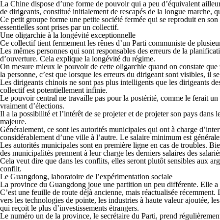
La Chine dispose d’une forme de pouvoir qui a peu d’équivalent ailleur
de dirigeants, constitué initialement de rescapés de la longue marche, q
Ce petit groupe forme une petite société fermée qui se reproduit en son
essentielles sont prises par un collectif.
Une oligarchie à la longévité exceptionnelle
Ce collectif tient fermement les rênes d’un Parti communiste de plusieu
Les mêmes personnes qui sont responsables des erreurs de la planificatio
d’ouverture. Cela explique la longévité du régime.
On mesure mieux le pouvoir de cette oligarchie quand on constate que 9
la personne, c’est que lorsque les erreurs du dirigeant sont visibles, il 
Les dirigeants chinois ne sont pas plus intelligents que les dirigeants de
collectif est potentiellement infinie.
Le pouvoir central ne travaille pas pour la postérité, comme le ferait un p
vraiment d’élections.
Il a la possibilité et l’intérêt de se projeter et de projeter son pays dans
majeure.
Généralement, ce sont les autorités municipales qui ont à charge d’interv
considérablement d’une ville à l’autre. Le salaire minimum est généralem
Les autorités municipales sont en première ligne en cas de troubles. Bien 
des municipalités prennent à leur charge les derniers salaires des salariés
Cela veut dire que dans les conflits, elles seront plutôt sensibles aux 
conflit.
Le Guangdong, laboratoire de l’expérimentation sociale
La province du Guangdong joue une partition un peu différente. Elle a 
C’est une feuille de route déjà ancienne, mais réactualisée récemment.
vers les technologies de pointe, les industries à haute valeur ajoutée, le
qui reçoit le plus d’investissements étrangers.
Le numéro un de la province, le secrétaire du Parti, prend régulièrement d