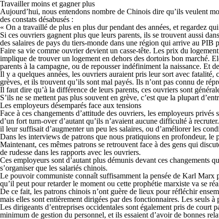
Travailler moins et gagner plus
Aujourd’hui, nous entendons nombre de Chinois dire qu’ils veulent moins 
des constats désabusés :
« On a travaillé de plus en plus dur pendant des années, et regardez qui 
Si ces ouvriers gagnent plus que leurs parents, ils se trouvent aussi d
des salaires de pays du tiers-monde dans une région qui arrive au PIB p
Faire sa vie comme ouvrier devient un casse-tête. Les prix du logement 
implique de trouver un logement en dehors des dortoirs bon marché. Elev
parents à la campagne, ou de repousser indéfiniment la naissance. Et dep
Il y a quelques années, les ouvriers auraient pris leur sort avec fatalité
grèves, et ils trouvent qu’ils sont mal payés. Ils n’ont pas connu de répr
Il faut dire qu’à la différence de leurs parents, ces ouvriers sont général
S’ils ne se mettent pas plus souvent en grève, c’est que la plupart d’e
Les employeurs désemparés face aux tensions
Face à ces changements d’attitude des ouvriers, les employeurs privés 
d’un fort turn-over d’autant qu’ils n’avaient aucune difficulté à recrute
il leur suffisait d’augmenter un peu les salaires, ou d’améliorer les con
Dans les interviews de patrons que nous pratiquions en profondeur, le
Maintenant, ces mêmes patrons se retrouvent face à des gens qui discute
de rudesse dans les rapports avec les ouvriers.
Ces employeurs sont d’autant plus démunis devant ces changements qu’i
s’organiser que les salariés chinois.
Le pouvoir communiste connaît suffisamment la pensée de Karl Marx pour 
qu’il peut pour retarder le moment ou cette prophétie marxiste va se réal
De ce fait, les patrons chinois n’ont guère de lieux pour réfléchir ense
mais elles sont entièrement dirigées par des fonctionnaires. Les seuls
Les dirigeants d’entreprises occidentales sont également pris de court p
minimum de gestion du personnel, et ils essaient d’avoir de bonnes relat