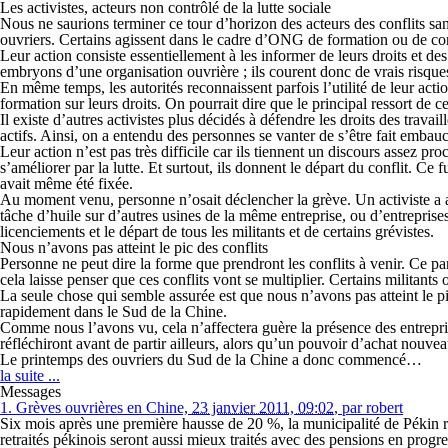
Les activistes, acteurs non contrôlé de la lutte sociale
Nous ne saurions terminer ce tour d’horizon des acteurs des conflits sans
ouvriers. Certains agissent dans le cadre d’ONG de formation ou de conse
Leur action consiste essentiellement à les informer de leurs droits et 
embryons d’une organisation ouvrière ; ils courent donc de vrais risque
En même temps, les autorités reconnaissent parfois l’utilité de leur act
formation sur leurs droits. On pourrait dire que le principal ressort de c
Il existe d’autres activistes plus décidés à défendre les droits des travai
actifs. Ainsi, on a entendu des personnes se vanter de s’être fait embau
Leur action n’est pas très difficile car ils tiennent un discours assez pr
s’améliorer par la lutte. Et surtout, ils donnent le départ du conflit. C
avait même été fixée.
Au moment venu, personne n’osait déclencher la grève. Un activiste a alor
tâche d’huile sur d’autres usines de la même entreprise, ou d’entreprises
licenciements et le départ de tous les militants et de certains grévistes.
Nous n’avons pas atteint le pic des conflits
Personne ne peut dire la forme que prendront les conflits à venir. Ce pan
cela laisse penser que ces conflits vont se multiplier. Certains militants
La seule chose qui semble assurée est que nous n’avons pas atteint le pi
rapidement dans le Sud de la Chine.
Comme nous l’avons vu, cela n’affectera guère la présence des entreprise
réfléchiront avant de partir ailleurs, alors qu’un pouvoir d’achat nouveau
Le printemps des ouvriers du Sud de la Chine a donc commencé…
la suite ...
Messages
1.
Grèves ouvrières en Chine,
23 janvier 2011, 09:02
,
par
robert
Six mois après une première hausse de 20 %, la municipalité de Pékin 
retraités pékinois seront aussi mieux traités avec des pensions en pro