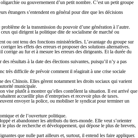
e oligarchie ou gouvernement d’un petit nombre. C’est un petit groupe
eurs étrangers s’entendent en général pour dire que les décisions
e problème de la transmission du pouvoir d’une génération à l’autre.
 ceux qui dirigent la politique dite de socialisme de marché ou
nt ou ont tenu des fonctions ministérielles. L’avantage du groupe sur
orriger les effets des erreurs et proposer des solutions alternatives.
il corrige au fur et à mesure les erreurs des dirigeants. Et la durée du
r des résultats à la date des élections suivantes, puisqu’il n’y a pas
onc très difficile de prévoir comment il réagirait à une crise sociale
enne des Chinois. Elles gèrent notamment les droits sociaux qui varient
autorité municipale.
n vise plutôt à montrer qu’elles contrôlent la situation. Il est arrivé que
uhaitent accueillir plus d’entreprises et recevoir plus de taxes.
 peuvent envoyer la police, ou mobiliser le syndicat pour terminer un
mique et de l’ouverture politique.
ppé et abandonner les attributs du tiers-monde. Elle veut s’orienter
ait le plus de recherche et développement, qui dépose le plus de brevets,
nantes que nulle part ailleurs et, surtout, il entend les faire appliquer.