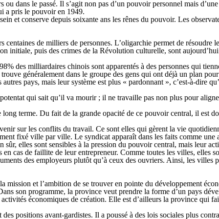
s ou dans le passé. Il s’agit non pas d’un pouvoir personnel mais d’un
ui a pris le pouvoir en 1949.
 sein et conserve depuis soixante ans les rênes du pouvoir. Les observat
rs centaines de milliers de personnes. L’oligarchie permet de résoudre l
n initiale, puis des crimes de la Révolution culturelle, sont aujourd’hui
8% des milliardaires chinois sont apparentés à des personnes qui tienne
se trouve généralement dans le groupe des gens qui ont déjà un plan pour c
s autres pays, mais leur système est plus « pardonnant », c’est-à-dire qu’
otentat qui sait qu’il va mourir ; il ne travaille pas non plus pour aligne
 le long terme. Du fait de la grande opacité de ce pouvoir central, il est d
enir sur les conflits du travail. Ce sont elles qui gèrent la vie quotidi
ent fixé ville par ville. Le syndicat apparaît dans les faits comme une 
sûr, elles sont sensibles à la pression du pouvoir central, mais leur actio
 en cas de faillite de leur entrepreneur. Comme toutes les villes, elles so
arguments des employeurs plutôt qu’à ceux des ouvriers. Ainsi, les villes
la mission et l’ambition de se trouver en pointe du développement écono
 Dans son programme, la province veut prendre la forme d’un pays dévelo
s activités économiques de création. Elle est d’ailleurs la province qui f
es positions avant-gardistes. Il a poussé à des lois sociales plus contraig