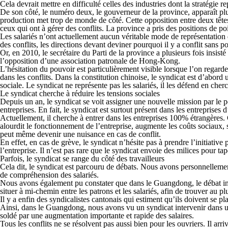
Cela devrait mettre en difficulté celles des industries dont la stratégie
De son côté, le numéro deux, le gouverneur de la province, apparaît plu
production met trop de monde de côté. Cette opposition entre deux têtes e
ceux qui ont à gérer des conflits. La province a pris des positions de po
Les salariés n’ont actuellement aucun véritable mode de représentation du 
des conflits, les directions devant deviner pourquoi il y a conflit sans 
Or, en 2010, le secrétaire du Parti de la province a plusieurs fois insist
l’opposition d’une association patronale de Hong-Kong.
L’hésitation du pouvoir est particulièrement visible lorsque l’on regard
dans les conflits. Dans la constitution chinoise, le syndicat est d’abor
sociale. Le syndicat ne représente pas les salariés, il les défend en cher
Le syndicat cherche à réduire les tensions sociales
Depuis un an, le syndicat se voit assigner une nouvelle mission par le p
entreprises. En fait, le syndicat est surtout présent dans les entreprises 
Actuellement, il cherche à entrer dans les entreprises 100% étrangères.
alourdit le fonctionnement de l’entreprise, augmente les coûts sociaux, s
peut même devenir une nuisance en cas de conflit.
En effet, en cas de grève, le syndicat n’hésite pas à prendre l’initiativ
l’entreprise. Il n’est pas rare que le syndicat envoie des milices pour tap
Parfois, le syndicat se range du côté des travailleurs
Cela dit, le syndicat est parcouru de débats. Nous avons personnellemen
de compréhension des salariés.
Nous avons également pu constater que dans le Guangdong, le débat intern
situer à mi-chemin entre les patrons et les salariés, afin de trouver au plu
Il y a enfin des syndicalistes cantonais qui estiment qu’ils doivent se pla
Ainsi, dans le Guangdong, nous avons vu un syndicat intervenir dans une u
soldé par une augmentation importante et rapide des salaires.
Tous les conflits ne se résolvent pas aussi bien pour les ouvriers. Il arri