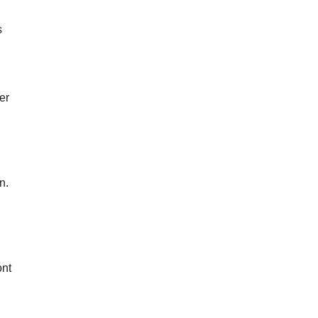
s
er
n.
ont