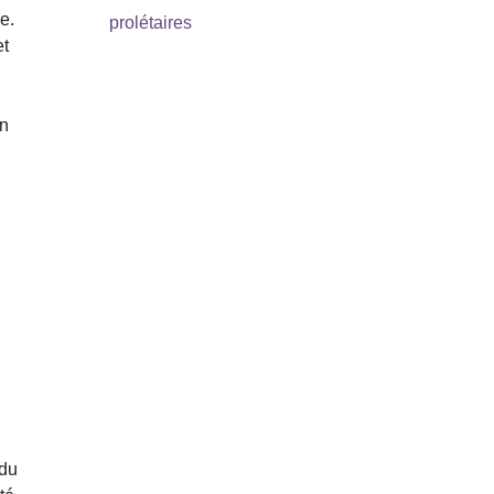
e.
prolétaires
et
on
 du