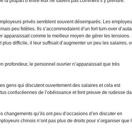
que la plupart d’entre eux ne savent pas comment s’y prendre.
 employeurs privés semblent souvent désemparés. Les employeu
 mais peu fidèles. Ils s’accommodaient d’un fort turn-over d’auta
over apparaissait comme le meilleur moyen de gérer les tensions.
lus difficile, il leur suffisait d’augmenter un peu les salaires, 
n profondeur, le personnel ouvrier n’apparaissait que très
s gens qui discutent ouvertement des salaires et cela est
vertus confucéennes de l’obéissance et font preuve de rudesse d
s changements qu’ils ont peu d’occasions d’en discuter en
loyeurs chinois n’ont pas plus de droits pour s’organiser que 