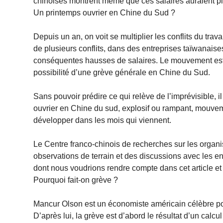
chinoises montrent même que ces salaires auraient plut
Un printemps ouvrier en Chine du Sud ?
Depuis un an, on voit se multiplier les conflits du trav
de plusieurs conflits, dans des entreprises taïwanaise
conséquentes hausses de salaires. Le mouvement est t
possibilité d’une grève générale en Chine du Sud.
Sans pouvoir prédire ce qui relève de l’imprévisible, 
ouvrier en Chine du sud, explosif ou rampant, mouvem
développer dans les mois qui viennent.
Le Centre franco-chinois de recherches sur les organi
observations de terrain et des discussions avec les entr
dont nous voudrions rendre compte dans cet article et q
Pourquoi fait-on grève ?
Mancur Olson est un économiste américain célèbre pour
D’après lui, la grève est d’abord le résultat d’un calcu