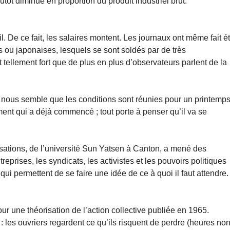
ôt diminué en proportion du produit industriel brut.
ail. De ce fait, les salaires montent. Les journaux ont même fait ét
s ou japonaises, lesquels se sont soldés par de très
ellement fort que de plus en plus d’observateurs parlent de la
il nous semble que les conditions sont réunies pour un printemp
ent qui a déjà commencé ; tout porte à penser qu’il va se
sations, de l’université Sun Yatsen à Canton, a mené des
eprises, les syndicats, les activistes et les pouvoirs politiques
ui permettent de se faire une idée de ce à quoi il faut attendre.
 une théorisation de l’action collective publiée en 1965.
l : les ouvriers regardent ce qu’ils risquent de perdre (heures non