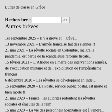
Luttes de classe en Grèce
Rechercher :
Autres brèves
1er septembre 2025 –
Il y a grève et... grève...
13 novembre 2021 –
L’armée française fait des siennes !!
21 mai 2021 –
La révolte sociale en Colombie, malgré la
pandémie, est partie de la scandaleuse réforme fiscale…
15 février 2021 –
L’Afrique en a marre des interventions armées,
de l’occupation militaire et de l’exploitation de l’impérialisme
français
6 décembre 2020 –
Les révoltes se développent en Inde…
15 septembre 2020 –
La Poste, service public postal, est morte et
bien morte !!!
21 mai 2020 –
France : les autorités redoutent les révoltes
sociales et émeutes de la faim
15 mai 2020 –
La vie des personnels hospitaliers est à vendre...