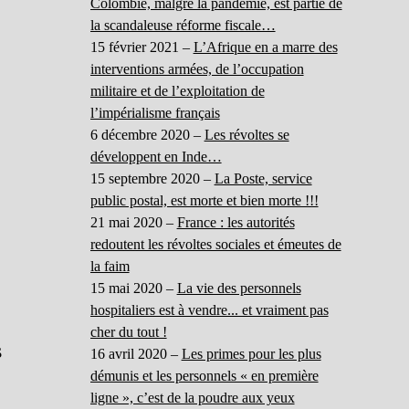
Colombie, malgré la pandémie, est partie de
la scandaleuse réforme fiscale…
15 février 2021 –
L’Afrique en a marre des
interventions armées, de l’occupation
militaire et de l’exploitation de
l’impérialisme français
6 décembre 2020 –
Les révoltes se
développent en Inde…
15 septembre 2020 –
La Poste, service
public postal, est morte et bien morte !!!
21 mai 2020 –
France : les autorités
redoutent les révoltes sociales et émeutes de
la faim
15 mai 2020 –
La vie des personnels
hospitaliers est à vendre... et vraiment pas
cher du tout !
s
16 avril 2020 –
Les primes pour les plus
démunis et les personnels « en première
ligne », c’est de la poudre aux yeux