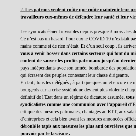
2.
Les patrons veulent coûte que coûte maintenir leur pro
travailleurs eux-mêmes de défendre leur santé et leur vie 
Les syndicats étaient invisibles depuis presque 3 mois : les
Ce n’est pas un hasard. Pour eux le COVID 19 n’existait pas 
mains comme si de rien n’était. Et d’un seul coup , ils arriv
vous à venir bosser dans certains secteurs qui font du mi
content de sauver les profits patronaux jusqu’au dernier
pays indépendants avec son armée, bombarde des populations 
qui écrasent des peuples contestant leur classe dirigeante.
En fait , tous les délégués , à part quelques un et encore de 
bourgeois car la crise systémique devient plus violente cha
définitif de l’Etat dans un régime de dictature assumée,
tous
syndicalistes comme une communion avec l’appareil d’Eta
critique des mesures patronales, chantages au RTT, aux salai
d’entreprises et cela bien avant les mesures annoncées officie
déroulé le tapis aux mesures les plus anti ouvrières que 
pouvoir par le fascisme .