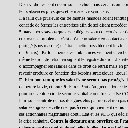
Des syndiqués sont encore sous le choc mais certains ont comp
leurs absences physiques et leur silence syndicale.
Il a fallu que plusieurs cas de salariés malades soient rendu
concède de fermer les entreprises afin de soi disant procéde
5 mars , nous savons que des collègues sont concernés par d
eux mais le problème , c’est qu’aucun salarié en contact avec
protégé (sans masque) et à transmettre possiblement le viru
du16mars) . Parfois même des ambulances viennent chercher le
même le droit de retrait en signant le registre du droit d’ale
d’accompagner les salariés dans ce droit de retrait mais en 
revenir produire en fonction des besoins stratégiques...pour 
Et bien non tant que les salariés ne seront pas protégés, 
de perdre la vie, et pour 30 Euros Brut d’augmentation cett
pourrons venir en toute sécurité sanitaire une fois la crise
faire sous contrôle de nos délégués élus par nous et non pas 
salariés dignes de celle ci et pas à ceux qui viennent de montr
ses actionnaires majoritaires dont l’Etat et les PDG qui décla
la crise sanitaire.
Contre la dictature anti ouvrière en Fran
usines avec des comités de salariès & gilets jaunes indép