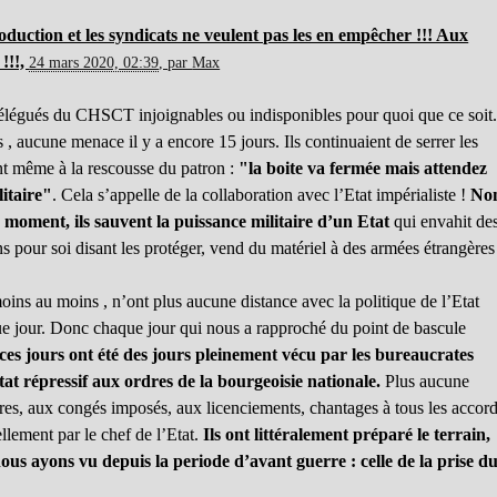
duction et les syndicats ne veulent pas les en empêcher !!! Aux
!!!,
24 mars 2020, 02:39
,
par
Max
 délégués du CHSCT injoignables ou indisponibles pour quoi que ce soit
, aucune menace il y a encore 15 jours. Ils continuaient de serrer les
ent même à la rescousse du patron :
"la boite va fermée mais attendez
litaire"
. Cela s’appelle de la collaboration avec l’Etat impérialiste !
No
 moment, ils sauvent la puissance militaire d’un Etat
qui envahit de
pour soi disant les protéger, vend du matériel à des armées étrangères
moins au moins , n’ont plus aucune distance avec la politique de l’Etat
que jour. Donc chaque jour qui nous a rapproché du point de bascule
 ces jours ont été des jours pleinement vécu par les bureaucrates
t répressif aux ordres de la bourgeoisie nationale.
Plus aucune
res, aux congés imposés, aux licenciements, chantages à tous les accor
llement par le chef de l’Etat.
Ils ont littéralement préparé le terrain,
nous ayons vu depuis la periode d’avant guerre : celle de la prise d