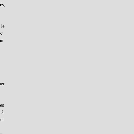
és,
 le
ez
on
uer
des
e à
rer
ce