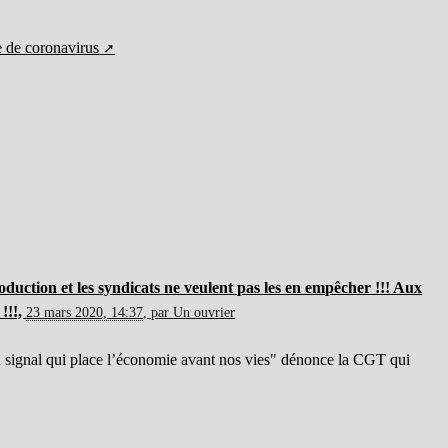
e de coronavirus
duction et les syndicats ne veulent pas les en empêcher !!! Aux
!!!,
23 mars 2020, 14:37
,
par
Un ouvrier
n signal qui place l’économie avant nos vies" dénonce la CGT qui