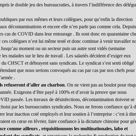
ris le double jeu des bureaucraties, à travers l’indifférence des délégu
s publiques par eux mêmes et leurs collègues, pour qu’enfin la direction
r aux décontaminations et encore elle n’en parle pas comme cela. Depuis
es cas de COVID dans leur entourage . Ils sont donc en quarantaine ch
 ces collègues n’est lui même testé et donc continue à venir travailler n
s. Jusqu’au moment ou un secteur puis un autre sont vidés (semaine
s malades sur le lieu de travail . Les salariès décident d’exiger eux
rte du CHSCT et débrayent sans syndicats. Le syndicat s’est senti obligé
prétendant que nous serions convoqués au cas par cas par nos chefs pour
l’armée .
ils refuseront d’aller au charbon
. On ne vient pas au boulot pour risq
e année. Exigeons d’être payé à 100% et d’avoir la preuve que nous
 COVID passée. Les travaux de désinfections, décontamination doivent se
choisi par les bureaucraties syndicales. Nous ne ferons confiance qu’à 
er leur inaction coté employés et leur soutien à l’entreprise : c’est à dir
raient en cœur en février, faire confiance à la dictature chinoise pour gé
ce comme ailleurs , réquisitionnons les multinationales, labo et
endant des syndicats
, et organisons la recherche & production de tout 