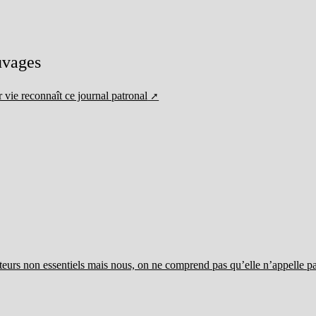
auvages
ur vie reconnaît ce journal patronal
teurs non essentiels mais nous, on ne comprend pas qu’elle n’appelle p