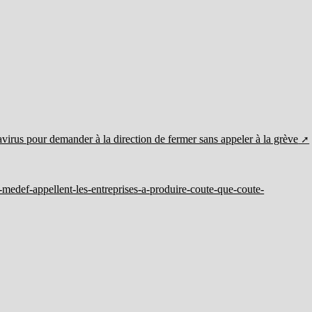
virus pour demander à la direction de fermer sans appeler à la grève
-medef-appellent-les-entreprises-a-produire-coute-que-coute-