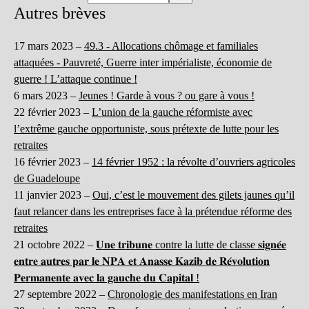
Autres brèves
17 mars 2023 –
49.3 - Allocations chômage et familiales
attaquées - Pauvreté, Guerre inter impérialiste, économie de
guerre ! L’attaque continue !
6 mars 2023 –
Jeunes ! Garde à vous ? ou gare à vous !
22 février 2023 –
L’union de la gauche réformiste avec
l’extrême gauche opportuniste, sous prétexte de lutte pour les
retraites
16 février 2023 –
14 février 1952 : la révolte d’ouvriers agricoles
de Guadeloupe
11 janvier 2023 –
Oui, c’est le mouvement des gilets jaunes qu’il
faut relancer dans les entreprises face à la prétendue réforme des
retraites
21 octobre 2022 –
𝐔𝐧𝐞 𝐭𝐫𝐢𝐛𝐮𝐧𝐞 contre la lutte de classe 𝐬𝐢𝐠𝐧𝐞́𝐞
𝐞𝐧𝐭𝐫𝐞 𝐚𝐮𝐭𝐫𝐞𝐬 𝐩𝐚𝐫 𝐥𝐞 𝐍𝐏𝐀 𝐞𝐭 𝐀𝐧𝐚𝐬𝐬𝐞 𝐊𝐚𝐳𝐢𝐛 𝐝𝐞 𝐑𝐞́𝐯𝐨𝐥𝐮𝐭𝐢𝐨𝐧
𝐏𝐞𝐫𝐦𝐚𝐧𝐞𝐧𝐭𝐞 𝐚𝐯𝐞𝐜 𝐥𝐚 𝐠𝐚𝐮𝐜𝐡𝐞 𝐝𝐮 𝐂𝐚𝐩𝐢𝐭𝐚𝐥 !
27 septembre 2022 –
Chronologie des manifestations en Iran