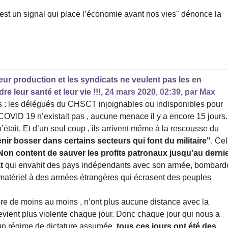
’est un signal qui place l’économie avant nos vies" dénonce la
eur production et les syndicats ne veulent pas les en
 leur santé et leur vie !!!,
24 mars 2020, 02:39
,
par
Max
is : les délégués du CHSCT injoignables ou indisponibles pour
 COVID 19 n’existait pas , aucune menace il y a encore 15 jours.
’était. Et d’un seul coup , ils arrivent même à la rescousse du
nir bosser dans certains secteurs qui font du militaire"
. Ce
Non content de sauver les profits patronaux jusqu’au derni
at
qui envahit des pays indépendants avec son armée, bombard
 matériel à des armées étrangères qui écrasent des peuples
core de moins au moins , n’ont plus aucune distance avec la
devient plus violente chaque jour. Donc chaque jour qui nous a
s un régime de dictature assumée,
tous ces jours ont été des