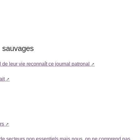
es sauvages
l de leur vie reconnaît ce journal patronal
ait
rs
 de secteurs non essentiels mais nous, on ne comprend pas