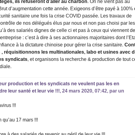
tégés, ils refuseront d’aller au charbon
. On ne vient pas au
s Brut d’augmentation cette année. Exigeons d’être payé à 100% 
urité sanitaire une fois la crise COVID passée. Les travaux de
contrôle de nos délégués élus par nous et non pas choisi par le
’à des salariés dignes de celle ci et pas à ceux qui viennent d
entreprise : c’est à dire à ses actionnaires majoritaires dont l’Et
fiance à la dictature chinoise pour gérer la crise sanitaire.
Cont
 , réquisitionnons les multinationales, labo et usines avec 
es syndicats
, et organisons la recherche & production de tout c
diale.
eur production et les syndicats ne veulent pas les en
 leur santé et leur vie !!!,
24 mars 2020, 07:42
,
par
un
irus !!!
 qu’au 17 mars !!!
e à des salariés de revenir au péril de leur vie !!!