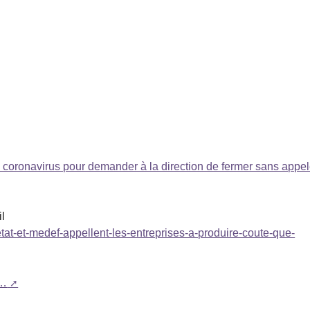
 coronavirus pour demander à la direction de fermer sans appel
il
etat-et-medef-appellent-les-entreprises-a-produire-coute-que-
à…