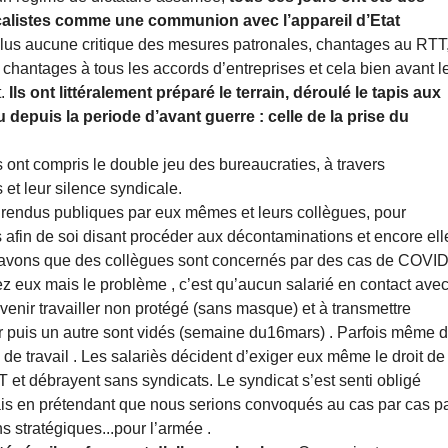
calistes comme une communion avec l’appareil d’Etat
lus aucune critique des mesures patronales, chantages au RTT
chantages à tous les accords d’entreprises et cela bien avant l
t.
Ils ont littéralement préparé le terrain, déroulé le tapis aux
depuis la periode d’avant guerre : celle de la prise du
ont compris le double jeu des bureaucraties, à travers
et leur silence syndicale.
nt rendus publiques par eux mêmes et leurs collègues, pour
s afin de soi disant procéder aux décontaminations et encore ell
 savons que des collègues sont concernés par des cas de COVI
ez eux mais le problème , c’est qu’aucun salarié en contact ave
venir travailler non protégé (sans masque) et à transmettre
r puis un autre sont vidés (semaine du16mars) . Parfois même 
de travail . Les salariès décident d’exiger eux même le droit de
CT et débrayent sans syndicats. Le syndicat s’est senti obligé
mais en prétendant que nous serions convoqués au cas par cas p
s stratégiques...pour l’armée .