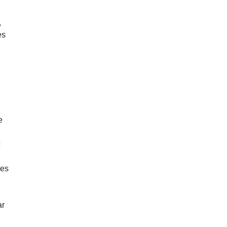
,
es
e
D
c
des
ar