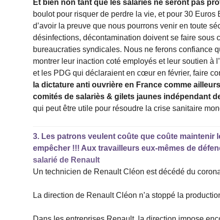
Et bien non tant que les salariés ne seront pas pro
boulot pour risquer de perdre la vie, et pour 30 Euro
d’avoir la preuve que nous pourrons venir en toute séc
désinfections, décontamination doivent se faire sous 
bureaucraties syndicales. Nous ne ferons confiance qu
montrer leur inaction coté employés et leur soutien à l’
et les PDG qui déclaraient en cœur en février, faire con
la dictature anti ouvrière en France comme ailleurs
comités de salariès & gilets jaunes indépendant d
qui peut être utile pour résoudre la crise sanitaire mon
3.
Les patrons veulent coûte que coûte maintenir l
empêcher !!! Aux travailleurs eux-mêmes de défendre
salarié de Renault
Un technicien de Renault Cléon est décédé du coronav
La direction de Renault Cléon n’a stoppé la production
Dans les entreprises Renault, la direction impose encor