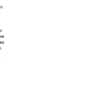
et
s
e
at
re
des
e