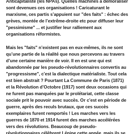
Anticapitaliste (les NPAs). Quelles machines à démoraliser
sont devenues ces organisations ! Caricaturant le
marxisme, ces partis s’appuient sur "des faits" : échec des
grèves, montée de l’extrême-droite etc pour diffuser leur
"pessimisme" ... et justifier leur ralliement aux
organisations réformistes.
Mais les "faits" n’existent pas en eux-mêmes, ils ne sont
qu’une partie de la réalité que nous percevons au travers
d’une certaine manière de voir. Il en est une qui est
abandonnée par les pseudo-révolutionnaires convertis au
"progressisme", c’est la dialectique matérialiste. Tout cela
est bien abstrait ? Pourtant La Commune de Paris (1871)
et la Révolution d’Octobre (1917) sont deux occasions qui
ne furent pas manquées par le prolétariat, cette classe
sociale prit le pouvoir avec succès. Or c’est en période de
guerre, après des reculs brutaux, que ces succès
exemplaires furent remportés ! Les marches vers les
guerres de 1870 et 1914 furent des marches accélérées
vers des révolutions. Beaucoup de pseudo-
révolutionnaires célèbrent Lénine cette année, mais ils se