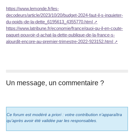
https://www.lemonde.fr/les-
decodeurs/article/2023/10/20/budget-2024-faut-il-s-inquieter-
du-poids-de-la-dette_6195613_4355770.html
https://www.latribune.fr/economie/france/quoi-qu-il-en-coute-
paquet-pouvoir-d-achat-la-dette-publique-de-la-france-s-
alourdit-encore-au-premier-trimestre-2022-923152.html
Un message, un commentaire ?
Ce forum est modéré a priori : votre contribution n’apparaîtra
qu’après avoir été validée par les responsables.