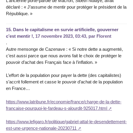
L’ancienne porte-parole de Macron, Sibeth Ndiaye, avait
déclaré : « J’assume de mentir pour protéger le président de la
République. »
15.
Dans le capitalisme en survie artificielle, gouverner
c’est mentir !,
17 novembre 2023, 03:43
,
par
Florent
.
Autre mensonge de Cazenave : « Si notre dette a augmenté,
c’est aussi parce que nous avons fait le choix de protéger le
pouvoir d’achat des Français face à l’inflation. »
L’effort de la population pour payer la dette (des capitalistes)
s’accrit follement et casse le pouvoir d’achat de la population
en France…
https://www.latribune.fr/economie/france/charge-de-la-dette-
francaise-pourquoi-le-fardeau-s-alourdit-925017.html
https://www.lefigaro.fr/politique/gabriel-attal-le-desendettement-
est-une-urgence-nationale-20230711