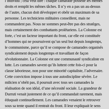
l’individu ; cela veut dire : chaque camarade possède les mêmes
droits et remplit les mêmes tâches. Il n’y en a pas un au-dessus
de l’autre, chacun doit développer et obéir un maximum de sa
personne. Les techniciens militaires conseillent, mais ne
commandent pas. Nous ne sommes peut-être pas des stratèges,
mais certainement des combattants prolétariens. La Colonne est
forte, c’est un facteur important du front, car elle est constituée
d’hommes qui ne poursuivent qu’un seul but depuis longtemps,
le communisme, parce qu’il se compose de camarades organisés
syndicalement depuis longtemps et travaillant de façon
révolutionnaire. La Colonne est une communauté syndicaliste en
lutte. Les camarades savent qu’ils luttent cette fois-ci pour la
classe laborieuse, non pour une minorité capitaliste, l’adversaire.
Cette conviction impose à tous une autodiscipline sévère. Le
milicien n’obéit pas, il poursuit avec tous ses camarades la
réalisation de son idéal, d’une nécessité sociale. La grandeur de
Durruti venait justement de ce qu’il commandait rarement, mais
éduquait continuellement. Les camarades venaient le retrouver
sous sa tente quand il rentrait du front. Il leur expliquait le sens