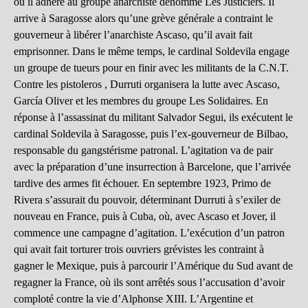
où il adhère au groupe anarchiste dénommé Les Justiciers. Il
arrive à Saragosse alors qu’une grève générale a contraint le
gouverneur à libérer l’anarchiste Ascaso, qu’il avait fait
emprisonner. Dans le même temps, le cardinal Soldevila engage
un groupe de tueurs pour en finir avec les militants de la C.N.T.
Contre les pistoleros , Durruti organisera la lutte avec Ascaso,
García Oliver et les membres du groupe Les Solidaires. En
réponse à l’assassinat du militant Salvador Segui, ils exécutent le
cardinal Soldevila à Saragosse, puis l’ex-gouverneur de Bilbao,
responsable du gangstérisme patronal. L’agitation va de pair
avec la préparation d’une insurrection à Barcelone, que l’arrivée
tardive des armes fit échouer. En septembre 1923, Primo de
Rivera s’assurait du pouvoir, déterminant Durruti à s’exiler de
nouveau en France, puis à Cuba, où, avec Ascaso et Jover, il
commence une campagne d’agitation. L’exécution d’un patron
qui avait fait torturer trois ouvriers grévistes les contraint à
gagner le Mexique, puis à parcourir l’Amérique du Sud avant de
regagner la France, où ils sont arrêtés sous l’accusation d’avoir
comploté contre la vie d’Alphonse XIII. L’Argentine et