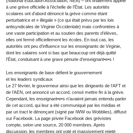
(National Education Association, NEA) – ont finalement appelé
à une grève officielle à l’échelle de l’État. Les autorités
scolaires ont d’abord dénoncé la grève comme étant
perturbatrice et « illégale » (ce qui était prévu par les lois
antisyndicales de Virginie Occidentale) mais confrontées à
une vaste participation et au soutien des parents d’élèves,
elles ont fermé officiellement les écoles. En tout cas, les
autorités ont peu d’influence sur les enseignants de Virginie,
dont les salaires sont si bas que beaucoup ont déjà quitté
l’État, conduisant à une grave pénurie d’enseignant•e•s !
Les enseignants de base défient le gouvernement
et les leaders syndicaux
Le 27 février, le gouverneur ainsi que les dirigeants de l’AFT et
de l’AEN, ont annoncé un accord, censé mettre fin à la grève.
Cependant, les enseignant•e•s n’avaient jamais entendu parler
de cet accord, qui leur a été communiqué par les médias et
par un tract le dénonçant (signé par IWW ou Wobblies), diffusé
sur Facebook. La page privée Facebook des grévistes
compte, selon une source, 20 000 membres. Après
discussion, les membres ont voté et massivement rejeté