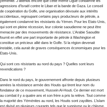
yéménite. J’attends encore que cette même Ligue condamne les
agressions d’Israël contre le Liban et la bande de Gaza. Le conseil
de coopération du Golfe, une organisation dévouée aux intérêts
occidentaux, regroupant certains pays producteurs de pétrole, a
également condamné les résistants du Yémen. Pour les Etats-Unis,
qui sont en pleine récession, leur colonie saoudienne ne peut être
menacée par des mouvements de résistance. L’Arabie Saoudite
fournit en effet une part importante de pétrole à Washington et
constitue un précieux allié dans le Golfe. Si la région devenait
instable, cela aurait de graves conséquences économiques pour les
Etats-Unis.
Qui sont ces résistants au nord du pays ? Quelles sont leurs
revendications ?
Dans le nord du pays, le gouvernement affronte depuis plusieurs
années la résistance armée des Houtis qui tirent leur nom du
fondateur de ce mouvement, Hussein Al-Houti. Ce dernier est mort
au combat il y a quatre ans et son frère a pris la relève. Tout comme
la majorité des Yéménites au nord, les Houtis sont zaydites. L’islam
est divisé en plusieurs courants tels que le sunnisme ou le chiisme.