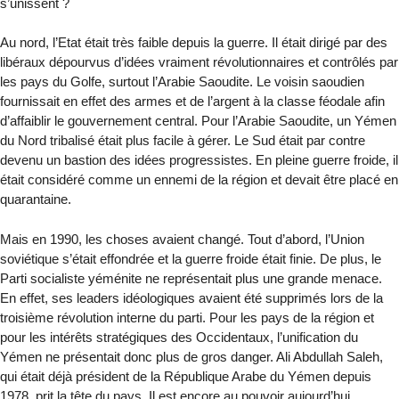
s’unissent ?
Au nord, l’Etat était très faible depuis la guerre. Il était dirigé par des
libéraux dépourvus d’idées vraiment révolutionnaires et contrôlés par
les pays du Golfe, surtout l’Arabie Saoudite. Le voisin saoudien
fournissait en effet des armes et de l’argent à la classe féodale afin
d’affaiblir le gouvernement central. Pour l’Arabie Saoudite, un Yémen
du Nord tribalisé était plus facile à gérer. Le Sud était par contre
devenu un bastion des idées progressistes. En pleine guerre froide, il
était considéré comme un ennemi de la région et devait être placé en
quarantaine.
Mais en 1990, les choses avaient changé. Tout d’abord, l’Union
soviétique s’était effondrée et la guerre froide était finie. De plus, le
Parti socialiste yéménite ne représentait plus une grande menace.
En effet, ses leaders idéologiques avaient été supprimés lors de la
troisième révolution interne du parti. Pour les pays de la région et
pour les intérêts stratégiques des Occidentaux, l’unification du
Yémen ne présentait donc plus de gros danger. Ali Abdullah Saleh,
qui était déjà président de la République Arabe du Yémen depuis
1978, prit la tête du pays. Il est encore au pouvoir aujourd’hui.