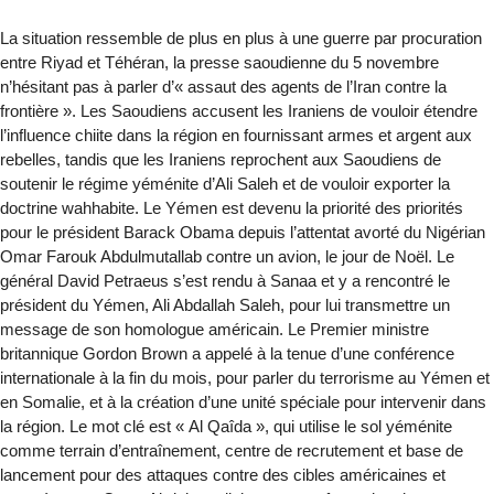
La situation ressemble de plus en plus à une guerre par procuration
entre Riyad et Téhéran, la presse saoudienne du 5 novembre
n’hésitant pas à parler d’« assaut des agents de l’Iran contre la
frontière ». Les Saoudiens accusent les Iraniens de vouloir étendre
l’influence chiite dans la région en fournissant armes et argent aux
rebelles, tandis que les Iraniens reprochent aux Saoudiens de
soutenir le régime yéménite d’Ali Saleh et de vouloir exporter la
doctrine wahhabite. Le Yémen est devenu la priorité des priorités
pour le président Barack Obama depuis l’attentat avorté du Nigérian
Omar Farouk Abdulmutallab contre un avion, le jour de Noël. Le
général David Petraeus s’est rendu à Sanaa et y a rencontré le
président du Yémen, Ali Abdallah Saleh, pour lui transmettre un
message de son homologue américain. Le Premier ministre
britannique Gordon Brown a appelé à la tenue d’une conférence
internationale à la fin du mois, pour parler du terrorisme au Yémen et
en Somalie, et à la création d’une unité spéciale pour intervenir dans
la région. Le mot clé est « Al Qaîda », qui utilise le sol yéménite
comme terrain d’entraînement, centre de recrutement et base de
lancement pour des attaques contre des cibles américaines et