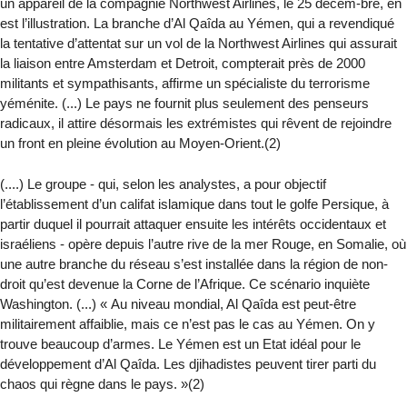
un appareil de la compagnie Northwest Airlines, le 25 décem-bre, en
est l’illustration. La branche d’Al Qaîda au Yémen, qui a revendiqué
la tentative d’attentat sur un vol de la Northwest Airlines qui assurait
la liaison entre Amsterdam et Detroit, compterait près de 2000
militants et sympathisants, affirme un spécialiste du terrorisme
yéménite. (...) Le pays ne fournit plus seulement des penseurs
radicaux, il attire désormais les extrémistes qui rêvent de rejoindre
un front en pleine évolution au Moyen-Orient.(2)
(....) Le groupe - qui, selon les analystes, a pour objectif
l’établissement d’un califat islamique dans tout le golfe Persique, à
partir duquel il pourrait attaquer ensuite les intérêts occidentaux et
israéliens - opère depuis l’autre rive de la mer Rouge, en Somalie, où
une autre branche du réseau s’est installée dans la région de non-
droit qu’est devenue la Corne de l’Afrique. Ce scénario inquiète
Washington. (...) « Au niveau mondial, Al Qaîda est peut-être
militairement affaiblie, mais ce n’est pas le cas au Yémen. On y
trouve beaucoup d’armes. Le Yémen est un Etat idéal pour le
développement d’Al Qaîda. Les djihadistes peuvent tirer parti du
chaos qui règne dans le pays. »(2)