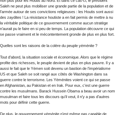
non plus pour les Houtis au Nord. Et dans ce cas-ci, le président
Saleh ne peut plus mobiliser une grande partie de la population et de
l’armée autour de ses convictions religieuses : les Houtis sont aussi
des zaydites ! La résistance houtiste a en fait permis de mettre à nu
la véritable politique de ce gouvernement comme aucun stratège
n’aurait pu le faire en si peu de temps. La population découvre ce qui
se passe vraiment et le mécontentement gronde de plus en plus fort.
Quelles sont les raisons de la colère du peuple yéménite ?
Tout d’abord, la situation sociale et économique. Alors que le régime
profite des richesses, le peuple devient de plus en plus pauvre. Il y a
aussi le fait que le Yémen soit devenu un bastion de l’impérialisme
US et que Saleh se soit rangé aux côtés de Washington dans sa
guerre contre le terrorisme. Les Yéménites voient ce qui se passe
en Afghanistan, au Pakistan et en Irak. Pour eux, c’est une guerre
contre les musulmans. Barack Hussein Obama a beau avoir un nom
musulman et faire tous les discours qu’il veut, il n’y a pas d’autres
mots pour définir cette guerre.
De plus, le gouvernement yéménite n’est même pas capable de