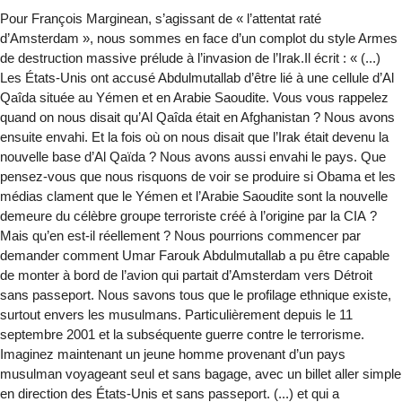
Pour François Marginean, s’agissant de « l’attentat raté
d’Amsterdam », nous sommes en face d’un complot du style Armes
de destruction massive prélude à l’invasion de l’Irak.Il écrit : « (...)
Les États-Unis ont accusé Abdulmutallab d’être lié à une cellule d’Al
Qaîda située au Yémen et en Arabie Saoudite. Vous vous rappelez
quand on nous disait qu’Al Qaîda était en Afghanistan ? Nous avons
ensuite envahi. Et la fois où on nous disait que l’Irak était devenu la
nouvelle base d’Al Qaïda ? Nous avons aussi envahi le pays. Que
pensez-vous que nous risquons de voir se produire si Obama et les
médias clament que le Yémen et l’Arabie Saoudite sont la nouvelle
demeure du célèbre groupe terroriste créé à l’origine par la CIA ?
Mais qu’en est-il réellement ? Nous pourrions commencer par
demander comment Umar Farouk Abdulmutallab a pu être capable
de monter à bord de l’avion qui partait d’Amsterdam vers Détroit
sans passeport. Nous savons tous que le profilage ethnique existe,
surtout envers les musulmans. Particulièrement depuis le 11
septembre 2001 et la subséquente guerre contre le terrorisme.
Imaginez maintenant un jeune homme provenant d’un pays
musulman voyageant seul et sans bagage, avec un billet aller simple
en direction des États-Unis et sans passeport. (...) et qui a