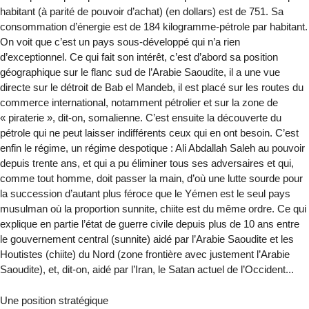
habitant (à parité de pouvoir d’achat) (en dollars) est de 751. Sa
consommation d’énergie est de 184 kilogramme-pétrole par habitant.
On voit que c’est un pays sous-développé qui n’a rien
d’exceptionnel. Ce qui fait son intérêt, c’est d’abord sa position
géographique sur le flanc sud de l’Arabie Saoudite, il a une vue
directe sur le détroit de Bab el Mandeb, il est placé sur les routes du
commerce international, notamment pétrolier et sur la zone de
« piraterie », dit-on, somalienne. C’est ensuite la découverte du
pétrole qui ne peut laisser indifférents ceux qui en ont besoin. C’est
enfin le régime, un régime despotique : Ali Abdallah Saleh au pouvoir
depuis trente ans, et qui a pu éliminer tous ses adversaires et qui,
comme tout homme, doit passer la main, d’où une lutte sourde pour
la succession d’autant plus féroce que le Yémen est le seul pays
musulman où la proportion sunnite, chiite est du même ordre. Ce qui
explique en partie l’état de guerre civile depuis plus de 10 ans entre
le gouvernement central (sunnite) aidé par l’Arabie Saoudite et les
Houtistes (chiite) du Nord (zone frontière avec justement l’Arabie
Saoudite), et, dit-on, aidé par l’Iran, le Satan actuel de l’Occident...
Une position stratégique