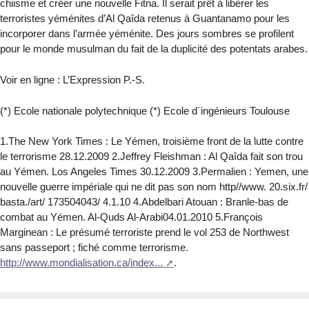
chiisme et créer une nouvelle Fitna. Il serait prêt à libérer les
terroristes yéménites d’Al Qaîda retenus à Guantanamo pour les
incorporer dans l’armée yéménite. Des jours sombres se profilent
pour le monde musulman du fait de la duplicité des potentats arabes.
Voir en ligne : L’Expression P.-S.
(*) Ecole nationale polytechnique (*) Ecole d´ingénieurs Toulouse
1.The New York Times : Le Yémen, troisième front de la lutte contre
le terrorisme 28.12.2009 2.Jeffrey Fleishman : Al Qaîda fait son trou
au Yémen. Los Angeles Times 30.12.2009 3.Permalien : Yemen, une
nouvelle guerre impériale qui ne dit pas son nom http//www. 20.six.fr/
basta./art/ 173504043/ 4.1.10 4.Abdelbari Atouan : Branle-bas de
combat au Yémen. Al-Quds Al-Arabi04.01.2010 5.François
Marginean : Le présumé terroriste prend le vol 253 de Northwest
sans passeport ; fiché comme terrorisme.
http://www.mondialisation.ca/index...
.