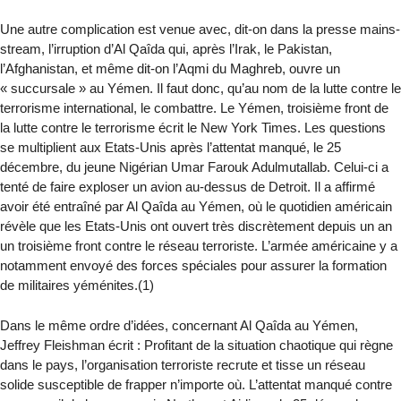
Une autre complication est venue avec, dit-on dans la presse mains-
stream, l’irruption d’Al Qaîda qui, après l’Irak, le Pakistan,
l’Afghanistan, et même dit-on l’Aqmi du Maghreb, ouvre un
« succursale » au Yémen. Il faut donc, qu’au nom de la lutte contre le
terrorisme international, le combattre. Le Yémen, troisième front de
la lutte contre le terrorisme écrit le New York Times. Les questions
se multiplient aux Etats-Unis après l’attentat manqué, le 25
décembre, du jeune Nigérian Umar Farouk Adulmutallab. Celui-ci a
tenté de faire exploser un avion au-dessus de Detroit. Il a affirmé
avoir été entraîné par Al Qaîda au Yémen, où le quotidien américain
révèle que les Etats-Unis ont ouvert très discrètement depuis un an
un troisième front contre le réseau terroriste. L’armée américaine y a
notamment envoyé des forces spéciales pour assurer la formation
de militaires yéménites.(1)
Dans le même ordre d’idées, concernant Al Qaîda au Yémen,
Jeffrey Fleishman écrit : Profitant de la situation chaotique qui règne
dans le pays, l’organisation terroriste recrute et tisse un réseau
solide susceptible de frapper n’importe où. L’attentat manqué contre