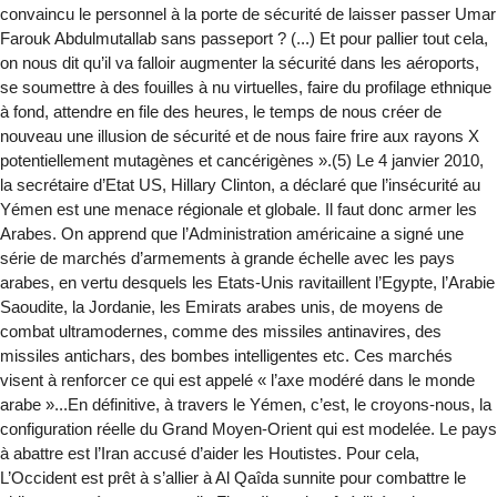
convaincu le personnel à la porte de sécurité de laisser passer Umar
Farouk Abdulmutallab sans passeport ? (...) Et pour pallier tout cela,
on nous dit qu’il va falloir augmenter la sécurité dans les aéroports,
se soumettre à des fouilles à nu virtuelles, faire du profilage ethnique
à fond, attendre en file des heures, le temps de nous créer de
nouveau une illusion de sécurité et de nous faire frire aux rayons X
potentiellement mutagènes et cancérigènes ».(5) Le 4 janvier 2010,
la secrétaire d’Etat US, Hillary Clinton, a déclaré que l’insécurité au
Yémen est une menace régionale et globale. Il faut donc armer les
Arabes. On apprend que l’Administration américaine a signé une
série de marchés d’armements à grande échelle avec les pays
arabes, en vertu desquels les Etats-Unis ravitaillent l’Egypte, l’Arabie
Saoudite, la Jordanie, les Emirats arabes unis, de moyens de
combat ultramodernes, comme des missiles antinavires, des
missiles antichars, des bombes intelligentes etc. Ces marchés
visent à renforcer ce qui est appelé « l’axe modéré dans le monde
arabe »...En définitive, à travers le Yémen, c’est, le croyons-nous, la
configuration réelle du Grand Moyen-Orient qui est modelée. Le pays
à abattre est l’Iran accusé d’aider les Houtistes. Pour cela,
L’Occident est prêt à s’allier à Al Qaîda sunnite pour combattre le