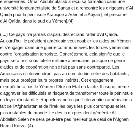
européennes. Omar Abdulmutallab a reçu sa formation dans une
université fondamentaliste de Sanaa et a rencontré les dirigeants d’Al
Qaîda pour la péninsule Arabique à Aden et à Abyan [fief présumé
d’Al Qaîda, dans le sud du Yémen].(4)
(....) Ce pays n’a jamais disparu des écrans radar d’Al Qaîda.
Aujourd’hui, le président américain veut doubler les aides au Yémen
et s’engager dans une guerre commune avec les forces yéménites
contre l’organisation terroriste. Concrètement, cela signifie que le
pays sera mis sous tutelle militaire américaine, puisque ce genre
d’aides et de coopération ne se fait pas sans contrepartie. Les
Américains n’interviendront pas au nom du bien-être des habitants,
mais pour protéger leurs propres intérêts. Cet engagement
n’empêchera pas le Yémen d’être un Etat en faillite. Il risque même
d’aggraver les difficultés et risquera de transformer toute la péninsule
en foyer d’instabilité. Rappelons-nous que l’intervention américaine a
fait de l’Afghanistan et de l’Irak les pays les plus corrompus et les
plus instables du monde. Le destin du président yéménite Ali
Abdallah Saleh ne sera peut-être pas meilleur que celui de l’Afghan
Hamid Karzai.(4)