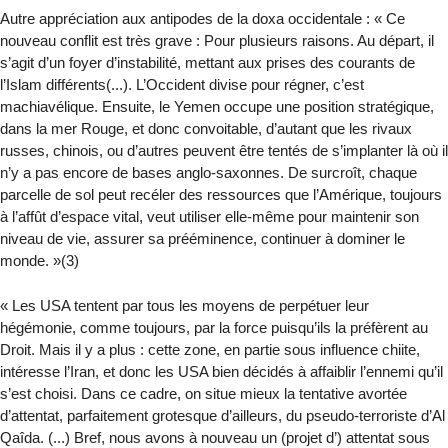
Autre appréciation aux antipodes de la doxa occidentale : « Ce
nouveau conflit est très grave : Pour plusieurs raisons. Au départ, il
s’agit d’un foyer d’instabilité, mettant aux prises des courants de
l’Islam différents(...). L’Occident divise pour régner, c’est
machiavélique. Ensuite, le Yemen occupe une position stratégique,
dans la mer Rouge, et donc convoitable, d’autant que les rivaux
russes, chinois, ou d’autres peuvent être tentés de s’implanter là où il
n’y a pas encore de bases anglo-saxonnes. De surcroît, chaque
parcelle de sol peut recéler des ressources que l’Amérique, toujours
à l’affût d’espace vital, veut utiliser elle-même pour maintenir son
niveau de vie, assurer sa prééminence, continuer à dominer le
monde. »(3)
« Les USA tentent par tous les moyens de perpétuer leur
hégémonie, comme toujours, par la force puisqu’ils la préfèrent au
Droit. Mais il y a plus : cette zone, en partie sous influence chiite,
intéresse l’Iran, et donc les USA bien décidés à affaiblir l’ennemi qu’il
s’est choisi. Dans ce cadre, on situe mieux la tentative avortée
d’attentat, parfaitement grotesque d’ailleurs, du pseudo-terroriste d’Al
Qaîda. (...) Bref, nous avons à nouveau un (projet d’) attentat sous