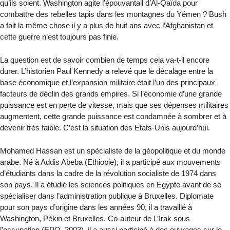
qu’ils soient. Washington agite l’épouvantail d’Al-Qaïda pour
combattre des rebelles tapis dans les montagnes du Yémen ? Bush
a fait la même chose il y a plus de huit ans avec l’Afghanistan et
cette guerre n’est toujours pas finie.
La question est de savoir combien de temps cela va-t-il encore
durer. L’historien Paul Kennedy a relevé que le décalage entre la
base économique et l’expansion militaire était l’un des principaux
facteurs de déclin des grands empires. Si l’économie d’une grande
puissance est en perte de vitesse, mais que ses dépenses militaires
augmentent, cette grande puissance est condamnée à sombrer et à
devenir très faible. C’est la situation des Etats-Unis aujourd’hui.
Mohamed Hassan est un spécialiste de la géopolitique et du monde
arabe. Né à Addis Abeba (Ethiopie), il a participé aux mouvements
d’étudiants dans la cadre de la révolution socialiste de 1974 dans
son pays. Il a étudié les sciences politiques en Egypte avant de se
spécialiser dans l’administration publique à Bruxelles. Diplomate
pour son pays d’origine dans les années 90, il a travaillé à
Washington, Pékin et Bruxelles. Co-auteur de L’Irak sous
l’occupation (EPO, 2003), il a aussi participé à des ouvrages sur le