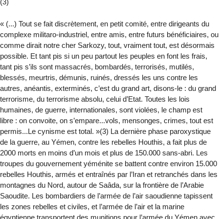
(3)
« (...) Tout se fait discrètement, en petit comité, entre dirigeants du
complexe militaro-industriel, entre amis, entre futurs bénéficiaires, ou
comme dirait notre cher Sarkozy, tout, vraiment tout, est désormais
possible. Et tant pis si un peu partout les peuples en font les frais,
tant pis s’ils sont massacrés, bombardés, terrorisés, mutilés,
blessés, meurtris, démunis, ruinés, dressés les uns contre les
autres, anéantis, exterminés, c’est du grand art, disons-le : du grand
terrorisme, du terrorisme absolu, celui d’Etat. Toutes les lois
humaines, de guerre, internationales, sont violées, le champ est
libre : on convoite, on s’empare...vols, mensonges, crimes, tout est
permis...Le cynisme est total. »(3) La dernière phase paroxystique
de la guerre, au Yémen, contre les rebelles Houthis, a fait plus de
2000 morts en moins d’un mois et plus de 150.000 sans-abri. Les
troupes du gouvernement yéménite se battent contre environ 15.000
rebelles Houthis, armés et entraînés par l’Iran et retranchés dans les
montagnes du Nord, autour de Saâda, sur la frontière de l’Arabie
Saoudite. Les bombardiers de l’armée de l’air saoudienne tapissent
les zones rebelles et civiles, et l’armée de l’air et la marine
égyptienne transportent des munitions pour l’armée du Yémen avec