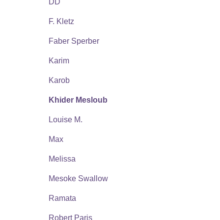
DD
F. Kletz
Faber Sperber
Karim
Karob
Khider Mesloub
Louise M.
Max
Melissa
Mesoke Swallow
Ramata
Robert Paris