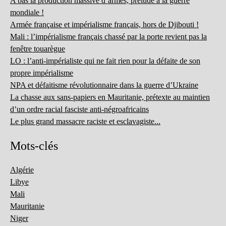
A bas la production massive d’armes, prélude à la guerre
mondiale !
Armée française et impérialisme français, hors de Djibouti !
Mali : l’impérialisme français chassé par la porte revient pas la
fenêtre touarègue
LO : l’anti-impérialiste qui ne fait rien pour la défaite de son
propre impérialisme
NPA et défaitisme révolutionnaire dans la guerre d’Ukraine
La chasse aux sans-papiers en Mauritanie, prétexte au maintien
d’un ordre racial fasciste anti-négroafricains
Le plus grand massacre raciste et esclavagiste...
Mots-clés
Algérie
Libye
Mali
Mauritanie
Niger