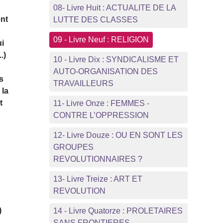
08- Livre Huit : ACTUALITE DE LA
ent
LUTTE DES CLASSES
09 - Livre Neuf : RELIGION
ui
.)
10 - Livre Dix : SYNDICALISME ET
AUTO-ORGANISATION DES
es
TRAVAILLEURS
 la
t
11- Livre Onze : FEMMES -
CONTRE L’OPPRESSION
12- Livre Douze : OU EN SONT LES
GROUPES
REVOLUTIONNAIRES ?
13- Livre Treize : ART ET
REVOLUTION
n
)
14 - Livre Quatorze : PROLETAIRES
SANS FRONTIERES