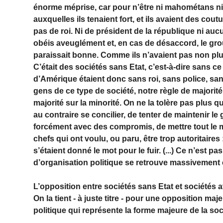
énorme méprise, car pour n’être ni mahométans ni
auxquelles ils tenaient fort, et ils avaient des cou
pas de roi. Ni de président de la république ni auc
obéis aveuglément et, en cas de désaccord, le grou
paraissait bonne. Comme ils n’avaient pas non plus d
C’était des sociétés sans Etat, c’est-à-dire sans ce
d’Amérique étaient donc sans roi, sans police, sans s
gens de ce type de société, notre règle de majorit
majorité sur la minorité. On ne la tolère pas plus q
au contraire se concilier, de tenter de maintenir le
forcément avec des compromis, de mettre tout le
chefs qui ont voulu, ou paru, être trop autoritaires
s’étaient donné le mot pour le fuir. (...) Ce n’est 
d’organisation politique se retrouve massivement 
L’opposition entre sociétés sans Etat et sociétés 
On la tient - à juste titre - pour une opposition maje
politique qui représente la forme majeure de la socia