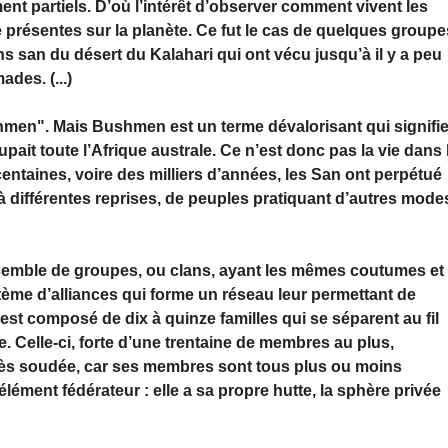
nt partiels. D’où l’intérêt d’observer comment vivent les
 présentes sur la planète. Ce fut le cas de quelques groupe
ns san du désert du Kalahari qui ont vécu jusqu’à il y a peu
des. (...)
men". Mais Bushmen est un terme dévalorisant qui signifi
ait toute l’Afrique australe. Ce n’est donc pas la vie dans 
entaines, voire des milliers d’années, les San ont perpétué
, à différentes reprises, de peuples pratiquant d’autres mode
nsemble de groupes, ou clans, ayant les mêmes coutumes et
stème d’alliances qui forme un réseau leur permettant de
est composé de dix à quinze familles qui se séparent au fil
. Celle-ci, forte d’une trentaine de membres au plus,
très soudée, car ses membres sont tous plus ou moins
élément fédérateur : elle a sa propre hutte, la sphère privée