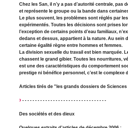
Chez les San, il n’y a pas d’autorité centrale, pas 
et représente le groupe ou la bande dans certaines 
Le plus souvent, les problèmes sont réglés par le
expérimentés. Toutes les décisions sont prises lors
l’exception de certains points d’eau familiaux, n’ex
dedans et dessus, appartient à la nature. Au sein d
certaine égalité règne entre hommes et femmes.
La division sexuelle du travail est bien marquée.
chassent le grand gibier. Toutes les nourritures, v
est une des caractéristiques du comportement soci
prestige ni bénéfice personnel, c’est le complexe dit
Articles tirés de "les grands dossiers de Science
- - - - - - - - - - - - - - - - - - - - - - - - - - - - - - - - -
Des sociétés et des dieux
Quelques extraits d’articles de décembre 2006 :