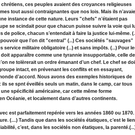
 chrétiens, ces peuples avaient des croyances religieuses
tumes tout aussi contraignantes que nos lois. Mais ils n’avai
une instance de cette nature. Leurs "chefs" n’étaient pas
pe se scindait pour que chacun puisse suivre la voie qui l
e police, chacun s’entendait à faire la justice lui-même. (..
 pouvoir que l’on dit "central" (...) Ces sociétés "sauvages"
ervice militaire obligatoire (...) et sans impôts. (...) Pour l
é doit apparaître comme une tyrannie insupportable, celle de
u’on ne tolèrerait un ordre émanant d’un chef. Le chef se doi
 groupe intact, en prévenant les conflits et en essayant,
 monde d’accord. Nous avons des exemples historiques de
 : ils se spnt éveillés seuls un matin, dans le camp, car tous
pas une spécificité américaine, car cette même forme
en Océanie, et localement dans d’autres continents.
avec est parfaitement repérée vers les années 1860 ou 1870.
ure. (....) Tandis que dans les sociétés étatiques, c’est le lie
bilité, c’est, dans les sociétés non étatiques, la parenté.(...