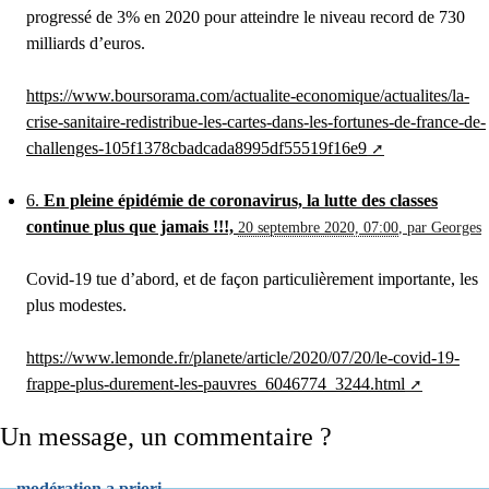
progressé de 3% en 2020 pour atteindre le niveau record de 730
milliards d’euros.
https://www.boursorama.com/actualite-economique/actualites/la-
crise-sanitaire-redistribue-les-cartes-dans-les-fortunes-de-france-de-
challenges-105f1378cbadcada8995df55519f16e9
6.
En pleine épidémie de coronavirus, la lutte des classes
continue plus que jamais !!!,
20 septembre 2020, 07:00
,
par
Georges
Covid-19 tue d’abord, et de façon particulièrement importante, les
plus modestes.
https://www.lemonde.fr/planete/article/2020/07/20/le-covid-19-
frappe-plus-durement-les-pauvres_6046774_3244.html
Un message, un commentaire ?
modération a priori