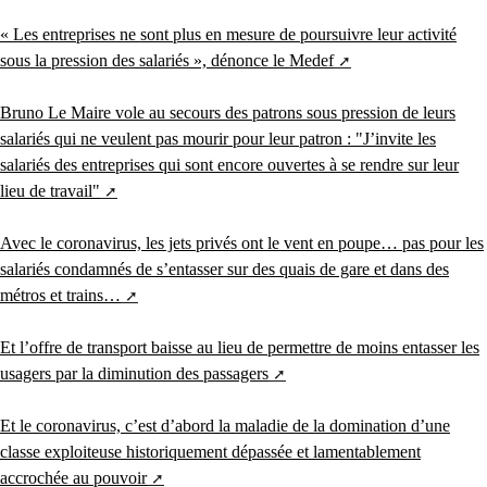
« Les entreprises ne sont plus en mesure de poursuivre leur activité
sous la pression des salariés », dénonce le Medef
Bruno Le Maire vole au secours des patrons sous pression de leurs
salariés qui ne veulent pas mourir pour leur patron : "J’invite les
salariés des entreprises qui sont encore ouvertes à se rendre sur leur
lieu de travail"
Avec le coronavirus, les jets privés ont le vent en poupe… pas pour les
salariés condamnés de s’entasser sur des quais de gare et dans des
métros et trains…
Et l’offre de transport baisse au lieu de permettre de moins entasser les
usagers par la diminution des passagers
Et le coronavirus, c’est d’abord la maladie de la domination d’une
classe exploiteuse historiquement dépassée et lamentablement
accrochée au pouvoir