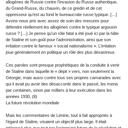
allogènes de Russie contre l’invasion du Russe authentique,
du Grand-Russe, du chauvin, de ce gredin et de cet
oppresseur qu’est au fond le bureaucrate russe typique. […]
Avons-nous pris avec assez de soin des mesures pour
défendre réellement les allogènes contre le typique argousin
russe ? […] Je pense qu’un rôle fatal a été joué ici par la hâte
de Staline et son goût pour l’administration, ainsi que son
irritation contre le fameux « social nationalisme ». L’irritation
joue généralement en politique un rôle des plus désastreux.
Ces paroles sont presque prophétiques de la conduite à venir
de Staline dans laquelle le « dépit » vers, non seulement la
Géorgie, mais aussi contre tous ses propres camarades avec
qui il avait pu avoir des désaccords dans le passé, les mena
par centaines, sinon par milliers à leur exécution dans les
années 1930. (8)
La future révolution mondiale
Mais les commentaires de Lénine, tout à fait appropriés à
l’égard de Staline, visaient un objectif plus large. Il était
intéressé plus que tout par l’extension future de la révolution et