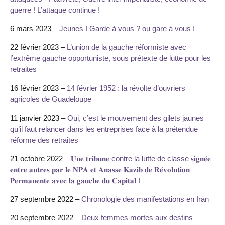
guerre ! L’attaque continue !
6 mars 2023 –
Jeunes ! Garde à vous ? ou gare à vous !
22 février 2023 –
L’union de la gauche réformiste avec
l’extrême gauche opportuniste, sous prétexte de lutte pour les
retraites
16 février 2023 –
14 février 1952 : la révolte d’ouvriers
agricoles de Guadeloupe
11 janvier 2023 –
Oui, c’est le mouvement des gilets jaunes
qu’il faut relancer dans les entreprises face à la prétendue
réforme des retraites
21 octobre 2022 –
𝐔𝐧𝐞 𝐭𝐫𝐢𝐛𝐮𝐧𝐞 contre la lutte de classe 𝐬𝐢𝐠𝐧𝐞́𝐞
𝐞𝐧𝐭𝐫𝐞 𝐚𝐮𝐭𝐫𝐞𝐬 𝐩𝐚𝐫 𝐥𝐞 𝐍𝐏𝐀 𝐞𝐭 𝐀𝐧𝐚𝐬𝐬𝐞 𝐊𝐚𝐳𝐢𝐛 𝐝𝐞 𝐑𝐞́𝐯𝐨𝐥𝐮𝐭𝐢𝐨𝐧
𝐏𝐞𝐫𝐦𝐚𝐧𝐞𝐧𝐭𝐞 𝐚𝐯𝐞𝐜 𝐥𝐚 𝐠𝐚𝐮𝐜𝐡𝐞 𝐝𝐮 𝐂𝐚𝐩𝐢𝐭𝐚𝐥 !
27 septembre 2022 –
Chronologie des manifestations en Iran
20 septembre 2022 –
Deux femmes mortes aux destins