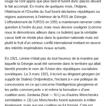
rouge ne l’ont appris que plus tard et furent donc placés devant
le fait accompli. En moins de quelques mois, l’Adjarie,
l’Abkhazie et l’Ossétie du Sud furent déclarées républiques ou
régions autonomes à l’intérieur de la RSS de Géorgie.
L’effondrement de l’URSS en 1991 a maintenant ramener cette
question à l’ordre du jour, mais nous devons souligner (comme
nous le démontrons ailleurs dans ce bulletin) que la véritable
casus belli ne réside plus dans la question nationale mais est
plutôt le fruit d’un sérieux conflit international mettant en œuvre
des intérêts impérialistes rivaux actuels.
En 1921, Lénine n’était pas du tout heureux de la manière par
laquelle la Géorgie avait été ramenée dans le territoire qui allait
bientôt prendre le nom de l’Union des républiques socialistes
soviétiques. Le 3 mars 1921, il écrivit au dirigeant géorgien (et
suppôt de Staline) Ordjonikidze, l’incitant à « une politique de
concessions en ce qui concerne l’intelligentsia géorgienne et
les petits commerçants » et même la formation « d’une
coalition avec Jordania (Noé — N.I.) ou d’autres Mencheviks
semblables ». (3) Les Mencheviks furent autorisés à militer
légalement, mais aucune coalition ne fut formée. Cela est