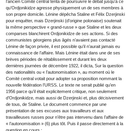
l’ancien Comité central tenta de poursuivre le débat jusqu’à ce
qu’Ordjonikidze agresse physiquement un de ses membres à
son propre domicile. Lénine dépêcha Staline et Félix Dzerjinski
pour enquêter, mais Dzerjinski (d’origine polonaise) soutenait
la même perspective « grand-russe » que Staline et les deux
comparses blanchirent Ordjonikidze de ses actions. Si des
communistes géorgiens plus âgés n’avaient pas contacté
Lénine de façon privée, il est possible qu’il n’aurait jamais eu
connaissance de l’affaire. Mais Lénine était dans une de ses
brèves périodes de rétablissement et durant les deux
dernières journées de décembre 1922, il dicta, Sur la question
des nationalités ou « l’autonomisation », au moment où le
Comité central votait pour adopter sa proposition nommant la
nouvelle fédération l’URSS. Le texte ne serait publié qu’en
1956 parce qu’il était explicitement critique, non seulement
d’Ordjonikidze, mais aussi de Dzerjinski et, plus décisivement
de tous, de Staline. Le document commence par une
présentation de ses excuses aux travailleurs et aux
travailleuses russes pour n’être pas intervenu dans l’affaire de
« l’autonomisation » (6) plus tôt. Puis il passe directement à la
question en cours :