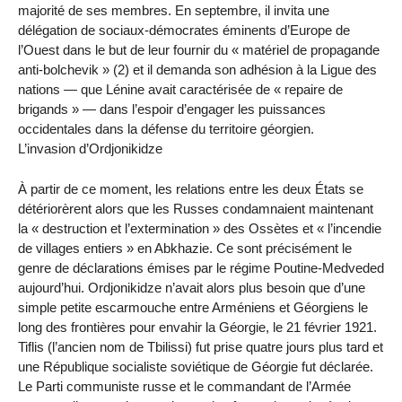
majorité de ses membres. En septembre, il invita une
délégation de sociaux-démocrates éminents d’Europe de
l’Ouest dans le but de leur fournir du « matériel de propagande
anti-bolchevik » (2) et il demanda son adhésion à la Ligue des
nations — que Lénine avait caractérisée de « repaire de
brigands » — dans l’espoir d’engager les puissances
occidentales dans la défense du territoire géorgien.
L’invasion d’Ordjonikidze
À partir de ce moment, les relations entre les deux États se
détériorèrent alors que les Russes condamnaient maintenant
la « destruction et l’extermination » des Ossètes et « l’incendie
de villages entiers » en Abkhazie. Ce sont précisément le
genre de déclarations émises par le régime Poutine-Medveded
aujourd’hui. Ordjonikidze n’avait alors plus besoin que d’une
simple petite escarmouche entre Arméniens et Géorgiens le
long des frontières pour envahir la Géorgie, le 21 février 1921.
Tiflis (l’ancien nom de Tbilissi) fut prise quatre jours plus tard et
une République socialiste soviétique de Géorgie fut déclarée.
Le Parti communiste russe et le commandant de l’Armée