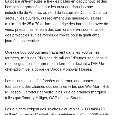
La police anti-émeutes a tiré des balles en caoutchouc et des
bombes lacrymogènes sur les ouvriers dans la zone
industrielle de Ashulia, au nord de la capitale Dacca. Dans ce
secteur, les ouvriers, qui réclament une hausse du salaire
minimum de 25 à 70 dollars, ont érigé des barricades avec de
vieux pneus, mis le feu à des camions de livraison et lancé
des projectiles sur les forces de l’ordre pour la quatrième
journée consécutive.
Quelque 800.000 ouvriers travaillent dans les 700 usines
fermées, mais des "dizaines de milliers" d’autres sont dans la
rue, obligeant les commerces à fermer, a déclaré à l’AFP le
chef-adjoint de la police de Dacca Monowar Hosain.
Les usines qui ont été forcées de fermer leurs portes
fournissent des chaînes occidentales telles que Wal-Mart, H &
M, Tesco, Carrefour et Metro, ainsi que de grandes marques
telles que Tommy Hilfiger, GAP et Levi Strauss.
Les ouvriers exigent des salaires d’au moins 5.000 taka (70
dollars) par mois. L’actuel salaire minimum fixé en 2006 est de