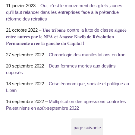
11 janvier 2023 –
Oui, c’est le mouvement des gilets jaunes
qu’il faut relancer dans les entreprises face à la prétendue
réforme des retraites
21 octobre 2022 –
𝐔𝐧𝐞 𝐭𝐫𝐢𝐛𝐮𝐧𝐞 contre la lutte de classe 𝐬𝐢𝐠𝐧𝐞́𝐞
𝐞𝐧𝐭𝐫𝐞 𝐚𝐮𝐭𝐫𝐞𝐬 𝐩𝐚𝐫 𝐥𝐞 𝐍𝐏𝐀 𝐞𝐭 𝐀𝐧𝐚𝐬𝐬𝐞 𝐊𝐚𝐳𝐢𝐛 𝐝𝐞 𝐑𝐞́𝐯𝐨𝐥𝐮𝐭𝐢𝐨𝐧
𝐏𝐞𝐫𝐦𝐚𝐧𝐞𝐧𝐭𝐞 𝐚𝐯𝐞𝐜 𝐥𝐚 𝐠𝐚𝐮𝐜𝐡𝐞 𝐝𝐮 𝐂𝐚𝐩𝐢𝐭𝐚𝐥 !
27 septembre 2022 –
Chronologie des manifestations en Iran
20 septembre 2022 –
Deux femmes mortes aux destins
opposés
18 septembre 2022 –
Crise économique, sociale et politique au
Liban
16 septembre 2022 –
Multiplication des agressions contre les
Palestiniens en août-septembre 2022
page suivante