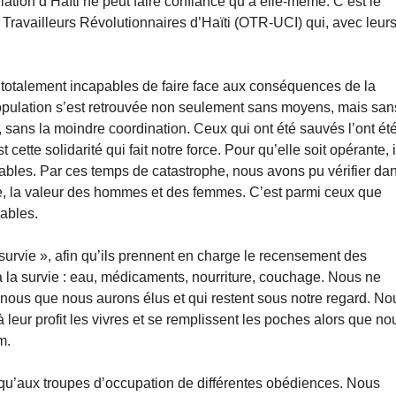
ation d’Haïti ne peut faire confiance qu’à elle-même. C’est le
Travailleurs Révolutionnaires d’Haïti (OTR-UCI) qui, avec leur
lés totalement incapables de faire face aux conséquences de la
 population s’est retrouvée non seulement sans moyens, mais san
re, sans la moindre coordination. Ceux qui ont été sauvés l’ont ét
cette solidarité qui fait notre force. Pour qu’elle soit opérante, i
nsables. Par ces temps de catastrophe, nous avons pu vérifier da
, la valeur des hommes et des femmes. C’est parmi ceux que
sables.
de survie », afin qu’ils prennent en charge le recensement des
e à la survie : eau, médicaments, nourriture, couchage. Nous ne
 nous que nous aurons élus et qui restent sous notre regard. No
leur profit les vivres et se remplissent les poches alors que no
m.
 qu’aux troupes d’occupation de différentes obédiences. Nous