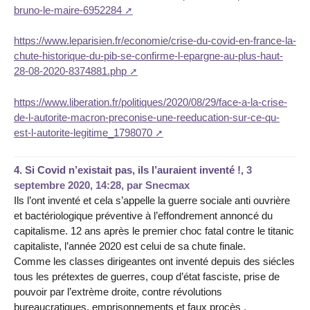
bruno-le-maire-6952284
https://www.leparisien.fr/economie/crise-du-covid-en-france-la-
chute-historique-du-pib-se-confirme-l-epargne-au-plus-haut-
28-08-2020-8374881.php
https://www.liberation.fr/politiques/2020/08/29/face-a-la-crise-
de-l-autorite-macron-preconise-une-reeducation-sur-ce-qu-
est-l-autorite-legitime_1798070
4.
Si Covid n’existait pas, ils l’auraient inventé !,
3
septembre 2020, 14:28
,
par
Snecmax
Ils l’ont inventé et cela s’appelle la guerre sociale anti ouvrière
et bactériologique préventive à l’effondrement annoncé du
capitalisme. 12 ans après le premier choc fatal contre le titanic
capitaliste, l’année 2020 est celui de sa chute finale.
Comme les classes dirigeantes ont inventé depuis des siécles
tous les prétextes de guerres, coup d’état fasciste, prise de
pouvoir par l’extrème droite, contre révolutions
bureaucratiques, emprisonnements et faux procès ,