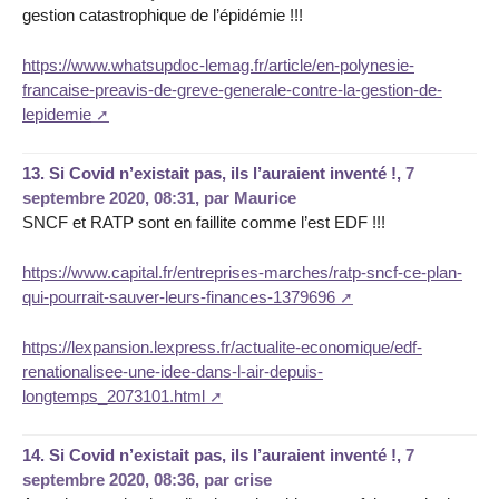
gestion catastrophique de l’épidémie !!!
https://www.whatsupdoc-lemag.fr/article/en-polynesie-
francaise-preavis-de-greve-generale-contre-la-gestion-de-
lepidemie
13.
Si Covid n’existait pas, ils l’auraient inventé !,
7
septembre 2020, 08:31
,
par
Maurice
SNCF et RATP sont en faillite comme l’est EDF !!!
https://www.capital.fr/entreprises-marches/ratp-sncf-ce-plan-
qui-pourrait-sauver-leurs-finances-1379696
https://lexpansion.lexpress.fr/actualite-economique/edf-
renationalisee-une-idee-dans-l-air-depuis-
longtemps_2073101.html
14.
Si Covid n’existait pas, ils l’auraient inventé !,
7
septembre 2020, 08:36
,
par
crise