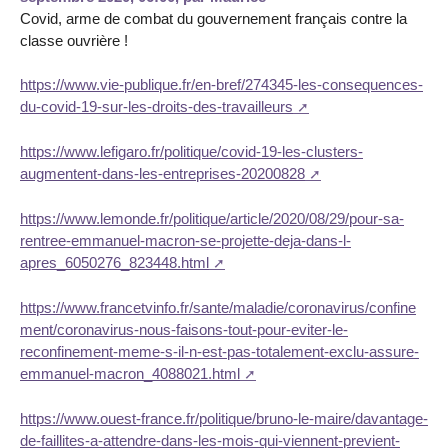
Covid, arme de combat du gouvernement français contre la
classe ouvrière !
https://www.vie-publique.fr/en-bref/274345-les-consequences-
du-covid-19-sur-les-droits-des-travailleurs
https://www.lefigaro.fr/politique/covid-19-les-clusters-
augmentent-dans-les-entreprises-20200828
https://www.lemonde.fr/politique/article/2020/08/29/pour-sa-
rentree-emmanuel-macron-se-projette-deja-dans-l-
apres_6050276_823448.html
https://www.francetvinfo.fr/sante/maladie/coronavirus/confine
ment/coronavirus-nous-faisons-tout-pour-eviter-le-
reconfinement-meme-s-il-n-est-pas-totalement-exclu-assure-
emmanuel-macron_4088021.html
https://www.ouest-france.fr/politique/bruno-le-maire/davantage-
de-faillites-a-attendre-dans-les-mois-qui-viennent-previent-