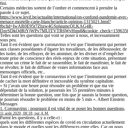
fini.
Certains médecins sortent de l’ombre et commencent à prendre la
parole à ce sujet.
https://www.levif.be/actualite/international/on-confond-pandemie-avec-
menace-mortelle-carte-blanche/article-opinion-1315021.html?
fbclid=IwAR0E95t7Zbzw4GSplgumcQLKAG4R-
DzeSDkQdRtYjWPv7MUlTVTR6WvHms8&cookie_check=159635
Telles sont les questions qui vont se poser à nous, et incessamment
sous peu.
Tant il est évident que le coronavirus n’est que l’instrument qui permet
aux classes possédantes d’égarer les travailleurs, de les déboussoler, de
les isoler, de les effrayer, de les atomiser, de les diviser et d’empêcher
toute prise de conscience des réels enjeux de cette situation, présentant
comme un crime le fait de se rassembler, le fait de manifester, le fait de
se révolter, le fait de diffuser de vraies informations face aux
mensonges officiels, etc..
Tant il est évident que le coronavirus n’est que l’instrument qui permet
de cacher la mort définitive et inexorable du système capitaliste.
« Si j’avais une heure pour résoudre un problème et que ma vie
dépendait de la solution, je passerais les 55 premières minutes à
déterminer la bonne question, une fois que je saurais la bonne question,
je pourrais résoudre le problème en moins de 5 min ». Albert Einstein
Messages
1.
Coronavirus : pourquoi il est vital de se poser les bonnes questions,
11 août 2020, 08:18
,
par
A.M.
Parmi les questions, il y a celle-ci :
quels sont les différentes espèces de covid en circulation actuellement
dans le monde et quelles sont les différences entre elles. Car on nous