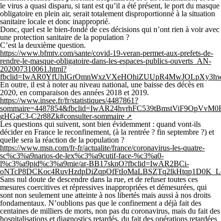
le virus a quasi disparu, si tant est qu’il a été présent, le port du masque
obligatoire en plein air, serait totalement disproportionné à la situation
sanitaire locale et donc inapproprié.
Donc, quel est le bien-fondé de ces décisions qui n’ont rien à voir avec
une protection sanitaire de la population ?
C’est la deuxième question.
https://www.bfmtv.com/sante/covid-19-veran-permet-aux-prefets-de-
rendre-le-masque-obligatoire-dans-les-espaces-publics-ouverts_AN-
202007310061.html?
fbclid=IwAR0YfUhIGrOmnWxzVXeHOhiZUUpR4MwJOLpXy3
En outre, il est à noter au niveau national, une baisse des décès en
2020, en comparaison des années 2018 et 2019.
https://www.insee.fr/fr/statistiques/4487861?
sommaire=4487854&fbclid=IwAR24hvrhFC539tBmstViF9OpVv
gHGaC3-C2r88Zk#consulter-sommaire
Les questions qui suivent, sont bien évidemment : quand vont-ils
décider en France le reconfinement, (à la rentrée ? fin septembre ?) et
quelle sera la réaction de la population ?
https://www.msn.com/fr-fr/actualite/france/coronavirus-les-quatre-
sc%c3%a9narios-de-lex%c3%a9cutif-face-%c3%a0-
l%c3%a9pid%c3%a9mie/ar-BB17sknO?fbclid=IwAR2BCi-
oNTcP8DCKoc4RuvHzdpDiZqpOfFtIoMaLBSZTq2lkHtqp1D0K_L
Sans nul doute de descendre dans la rue, et de refuser toutes ces
mesures coercitives et répressives inappropriées et démesurées, qui
sont non seulement une atteinte à nos libertés mais aussi à nos droits
fondamentaux. N’oublions pas que le confinement a déjà fait des
centaines de milliers de morts, non pas du coronavirus, mais du fait des
hospitalisations et diagnostics retardés, du fait des opérations retardées