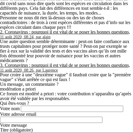
dit covid sans nous dire quels sont les espèces en circulation dans les
différents pays. Cela fait des différences en tout semble-t-il : les
capacités de nuisance, la durée, les temps, les modes...
Personne ne nous dit rien là-dessus ou des tas de choses
contradictoires : de trois à cent espèces différentes et pas d’info sur les
espèces circulant dans chaque pays !!!
2.
Coronavirus : pourquoi il est vital de se poser les bonnes questions,
11 août 2020, 08:24
,
par
alain
Une autre question semble déterminante : peut-on faire confiance aux
trusts capitalistes pour protéger notre santé ? Peut-on par exemple se
fier à eux sur la validité des tests et des vaccins alors qu’ils ont mille
fois démontré leur pouvoir de nuisance pour les vaccins et autres
médicaments ?
3.
Coronavirus : pourquoi il est vital de se poser les bonnes questions,
11 août 2020, 08:26
,
par
Laurence
Pour croire à une "deuxième vague" il faudrait croire que la "première
vague" s’était arrêtée ce qui est faux !
Un message, un commentaire ?
modération a priori
Ce forum est modéré a priori : votre contribution n’apparaîtra qu’après
avoir été validée par les responsables.
Qui êtes-vous ?
Votre nom
Votre adresse email
Votre message
Titre (obligatoire)