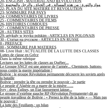
20- ENGLISH - MATERIAL AND REVOLUTION
21, مواد والثورة : من هذه المسألة ، في الحياة ، والرجل والمجتمع
22- PLAN DU SITE MATIERE ET REVOLUTION
23- SOMMAIRE PAR PAYS
24- COMMENTAIRES DE LIVRES
25 - COMMENTAIRES DE FILMS
26- HISTOIRES COMIQUES
27 - COMMENTAIRES DE PRESSE
28 - AUTRES SITES
29- artykuły w języku polskim - ARTICLES EN POLONAIS
30 - Статьи на русском - ARTICLES EN RUSSE
0 - PREFACE
00 - SOMMAIRE PAR MATIERES
08- Livre Huit : ACTUALITE DE LA LUTTE DES CLASSES
Luttes de classe en Grèce
Dans la même rubrique
Lectures sur les luttes de classes au Québec...
Le Groupe SNCF est une annexe de l’armée... Cheminots, battons-
nous contre la guerre impérialiste !
Bolivie : le groupe Révolution permanente découvre les soviets après
la bataille
Bolivie : prendre la tête ou prendre le pouvoir - 2e partie
Le peuple d’Algérie en a marre de la misère…...
Ivry : deux Églises, un État faussement laïque...
Le groupe d’extrême gauche RP (Révolution Permanente) dit au
peuple travailleur de Bolivie : « Prenez la tête de la lutte » — Mais pas
le pouvoir !
La lutte des Feuillants : un bilan