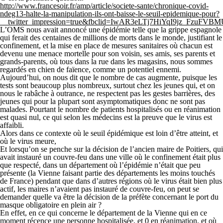
http://www.francesoir.fr/amp/article/societe-sante/chronique-covid-
ndeg13-halte-la-manipulation-ils-ont-baisse-le-seuil-epidemique-pour?
__twitter_impression=true&fbclid=IwAR3eLTj7HiYqI9jz_FzuF
L’OMS nous avait annoncé une épidémie telle que la grippe espagnole
qui ferait des centaines de millions de morts dans le monde, justifiant le
confinement, et la mise en place de mesures sanitaires où chacun est
devenu une menace mortelle pour son voisin, ses amis, ses parents et
grands-parents, où tous dans la rue dans les magasins, nous sommes
regardés en chien de faïence, comme un potentiel ennemi.
Aujourd’hui, on nous dit que le nombre de cas augmente, puisque les
tests sont beaucoup plus nombreux, surtout chez les jeunes qui, et on
nous le rabâche à outrance, ne respectent pas les gestes barrières, des
jeunes qui pour la plupart sont asymptomatiques donc ne sont pas
malades. Pourtant le nombre de patients hospitalisés ou en réanimation
est quasi nul, ce qui selon les médecins est la preuve que le virus est
affaibli.
Alors dans ce contexte où le seuil épidémique est loin d’être atteint, et
où le virus meure,
Et lorsqu’on se penche sur la décision de l’ancien maire de Poitiers, qui
avait instauré un couvre-feu dans une ville où le confinement était plus
que respecté, dans un département où l’épidémie n’était que peu
présente (la Vienne faisant partie des départements les moins touchés
de France) pendant que dans d’autres régions où le virus était bien plus
actif, les maires n’avaient pas instauré de couvre-feu, on peut se
demander quelle va être la décision de la préfète concernant le port du
masque obligatoire en plein air ?
En effet, en ce qui concerne le département de la Vienne qui en ce
moment récence une personne hospitalisée, et 0 en réanimation, et où