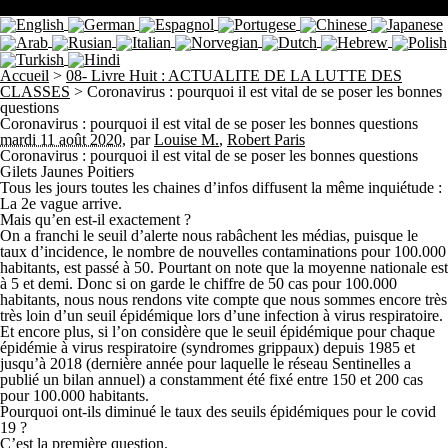
Accueil
>
08- Livre Huit : ACTUALITE DE LA LUTTE DES
CLASSES
>
Coronavirus : pourquoi il est vital de se poser les bonnes
questions
Coronavirus : pourquoi il est vital de se poser les bonnes questions
mardi 11 août 2020
,
par
Louise M.
,
Robert Paris
Coronavirus : pourquoi il est vital de se poser les bonnes questions
Gilets Jaunes Poitiers
Tous les jours toutes les chaines d’infos diffusent la même inquiétude :
La 2e vague arrive.
Mais qu’en est-il exactement ?
On a franchi le seuil d’alerte nous rabâchent les médias, puisque le
taux d’incidence, le nombre de nouvelles contaminations pour 100.000
habitants, est passé à 50. Pourtant on note que la moyenne nationale est
à 5 et demi. Donc si on garde le chiffre de 50 cas pour 100.000
habitants, nous nous rendons vite compte que nous sommes encore très
très loin d’un seuil épidémique lors d’une infection à virus respiratoire.
Et encore plus, si l’on considère que le seuil épidémique pour chaque
épidémie à virus respiratoire (syndromes grippaux) depuis 1985 et
jusqu’à 2018 (dernière année pour laquelle le réseau Sentinelles a
publié un bilan annuel) a constamment été fixé entre 150 et 200 cas
pour 100.000 habitants.
Pourquoi ont-ils diminué le taux des seuils épidémiques pour le covid
19 ?
C’est la première question.