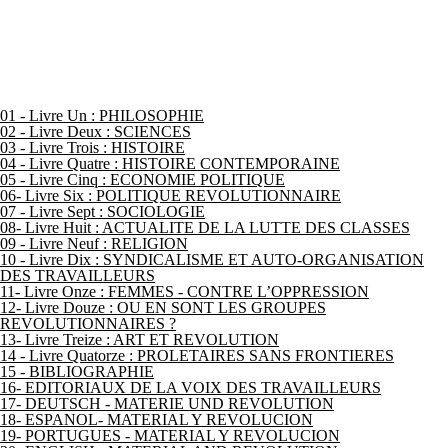
01 - Livre Un : PHILOSOPHIE
02 - Livre Deux : SCIENCES
03 - Livre Trois : HISTOIRE
04 - Livre Quatre : HISTOIRE CONTEMPORAINE
05 - Livre Cinq : ECONOMIE POLITIQUE
06- Livre Six : POLITIQUE REVOLUTIONNAIRE
07 - Livre Sept : SOCIOLOGIE
08- Livre Huit : ACTUALITE DE LA LUTTE DES CLASSES
09 - Livre Neuf : RELIGION
10 - Livre Dix : SYNDICALISME ET AUTO-ORGANISATION
DES TRAVAILLEURS
11- Livre Onze : FEMMES - CONTRE L’OPPRESSION
12- Livre Douze : OU EN SONT LES GROUPES
REVOLUTIONNAIRES ?
13- Livre Treize : ART ET REVOLUTION
14 - Livre Quatorze : PROLETAIRES SANS FRONTIERES
15 - BIBLIOGRAPHIE
16- EDITORIAUX DE LA VOIX DES TRAVAILLEURS
17- DEUTSCH - MATERIE UND REVOLUTION
18- ESPANOL- MATERIAL Y REVOLUCION
19- PORTUGUES - MATERIAL Y REVOLUCION