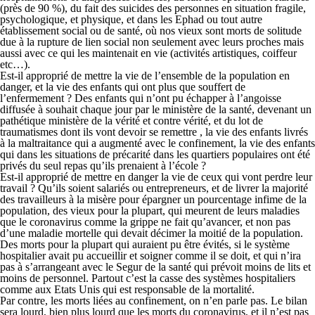
(près de 90 %), du fait des suicides des personnes en situation fragile,
psychologique, et physique, et dans les Ephad ou tout autre
établissement social ou de santé, où nos vieux sont morts de solitude
due à la rupture de lien social non seulement avec leurs proches mais
aussi avec ce qui les maintenait en vie (activités artistiques, coiffeur
etc…).
Est-il approprié de mettre la vie de l’ensemble de la population en
danger, et la vie des enfants qui ont plus que souffert de
l’enfermement ? Des enfants qui n’ont pu échapper à l’angoisse
diffusée à souhait chaque jour par le ministère de la santé, devenant un
pathétique ministère de la vérité et contre vérité, et du lot de
traumatismes dont ils vont devoir se remettre , la vie des enfants livrés
à la maltraitance qui a augmenté avec le confinement, la vie des enfants
qui dans les situations de précarité dans les quartiers populaires ont été
privés du seul repas qu’ils prenaient à l’école ?
Est-il approprié de mettre en danger la vie de ceux qui vont perdre leur
travail ? Qu’ils soient salariés ou entrepreneurs, et de livrer la majorité
des travailleurs à la misère pour épargner un pourcentage infime de la
population, des vieux pour la plupart, qui meurent de leurs maladies
que le coronavirus comme la grippe ne fait qu’avancer, et non pas
d’une maladie mortelle qui devait décimer la moitié de la population.
Des morts pour la plupart qui auraient pu être évités, si le système
hospitalier avait pu accueillir et soigner comme il se doit, et qui n’ira
pas à s’arrangeant avec le Segur de la santé qui prévoit moins de lits et
moins de personnel. Partout c’est la casse des systèmes hospitaliers
comme aux Etats Unis qui est responsable de la mortalité.
Par contre, les morts liées au confinement, on n’en parle pas. Le bilan
sera lourd, bien plus lourd que les morts du coronavirus, et il n’est pas