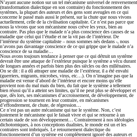
N’ayant aucune notion sur un tel mécanisme universel de renversement
(transformation dialectique en son contraire) du fonctionnement des
systèmes, la plupart des auteurs et des gens sont aveugles en ce qui
concerne le passé mais aussi le présent, sur la chute que nous vivons
actuellement, celle de la civilisation capitaliste. Ce n’est pas parce que
nous la vivons que son mécanisme nous crève les yeux, bien au
contraire. Pas plus que le malade n’a plus conscience des causes de sa
maladie que celui qui l’étudie et ne la vit pas de l’intérieur. De
l’intérieur du système capitaliste – nous sommes nés dedans -, nous
n’avons pas davantage conscience de ce qui grippe que le malade n’a
conscience de sa maladie…
Nous avons toujours tendance à penser que ce qui détruit un système
devrait être une attaque de l’extérieur puisque le système a vécu durant
de longues années et parfois bien plus des siècles ou des millénaires.
On se dit : il a dû attraper une maladie de l’extérieur, il a été envahi
(guerriers, migrants, microbes, virus, etc…). On n’imagine pas que la
maladie est venue d’abord de l’intérieur et encore moins qu’elle
provient non du mal mais du bien, du fait que le système a tellement
bien réussi qu’il a atteint ses limites, qu’il ne peut plus se développer et
que, dès lors, ses mécanismes d’accroissement, de développement, de
progression se tournent en leur contraire, en mécanismes
d’effondrement, de chute, de régression…
Ce n’est pas un autre mécanisme qui tue le système. Non, c’est
justement le mécanisme qui le faisait vivre et qui se retourne à un
certain stade de son développement… Contrairement à nos idéologies
dichotomiques, à nos conceptions dualistes, le monde est un et les
contraires sont imbriqués. Le retournement dialectique du
fonctionnement d’un système est complètement ignoré des auteurs et