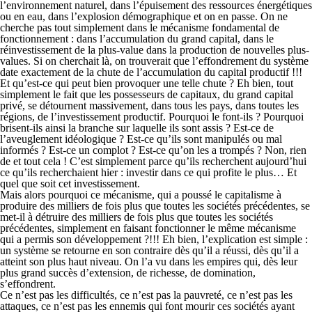
l’environnement naturel, dans l’épuisement des ressources énergétiques
ou en eau, dans l’explosion démographique et on en passe. On ne
cherche pas tout simplement dans le mécanisme fondamental de
fonctionnement : dans l’accumulation du grand capital, dans le
réinvestissement de la plus-value dans la production de nouvelles plus-
values. Si on cherchait là, on trouverait que l’effondrement du système
date exactement de la chute de l’accumulation du capital productif !!!
Et qu’est-ce qui peut bien provoquer une telle chute ? Eh bien, tout
simplement le fait que les possesseurs de capitaux, du grand capital
privé, se détournent massivement, dans tous les pays, dans toutes les
régions, de l’investissement productif. Pourquoi le font-ils ? Pourquoi
brisent-ils ainsi la branche sur laquelle ils sont assis ? Est-ce de
l’aveuglement idéologique ? Est-ce qu’ils sont manipulés ou mal
informés ? Est-ce un complot ? Est-ce qu’on les a trompés ? Non, rien
de et tout cela ! C’est simplement parce qu’ils recherchent aujourd’hui
ce qu’ils recherchaient hier : investir dans ce qui profite le plus… Et
quel que soit cet investissement.
Mais alors pourquoi ce mécanisme, qui a poussé le capitalisme à
produire des milliers de fois plus que toutes les sociétés précédentes, se
met-il à détruire des milliers de fois plus que toutes les sociétés
précédentes, simplement en faisant fonctionner le même mécanisme
qui a permis son développement ?!!! Eh bien, l’explication est simple :
un système se retourne en son contraire dès qu’il a réussi, dès qu’il a
atteint son plus haut niveau. On l’a vu dans les empires qui, dès leur
plus grand succès d’extension, de richesse, de domination,
s’effondrent.
Ce n’est pas les difficultés, ce n’est pas la pauvreté, ce n’est pas les
attaques, ce n’est pas les ennemis qui font mourir ces sociétés ayant