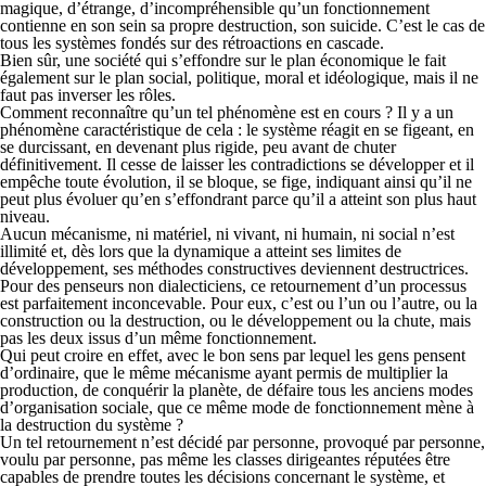
magique, d’étrange, d’incompréhensible qu’un fonctionnement
contienne en son sein sa propre destruction, son suicide. C’est le cas de
tous les systèmes fondés sur des rétroactions en cascade.
Bien sûr, une société qui s’effondre sur le plan économique le fait
également sur le plan social, politique, moral et idéologique, mais il ne
faut pas inverser les rôles.
Comment reconnaître qu’un tel phénomène est en cours ? Il y a un
phénomène caractéristique de cela : le système réagit en se figeant, en
se durcissant, en devenant plus rigide, peu avant de chuter
définitivement. Il cesse de laisser les contradictions se développer et il
empêche toute évolution, il se bloque, se fige, indiquant ainsi qu’il ne
peut plus évoluer qu’en s’effondrant parce qu’il a atteint son plus haut
niveau.
Aucun mécanisme, ni matériel, ni vivant, ni humain, ni social n’est
illimité et, dès lors que la dynamique a atteint ses limites de
développement, ses méthodes constructives deviennent destructrices.
Pour des penseurs non dialecticiens, ce retournement d’un processus
est parfaitement inconcevable. Pour eux, c’est ou l’un ou l’autre, ou la
construction ou la destruction, ou le développement ou la chute, mais
pas les deux issus d’un même fonctionnement.
Qui peut croire en effet, avec le bon sens par lequel les gens pensent
d’ordinaire, que le même mécanisme ayant permis de multiplier la
production, de conquérir la planète, de défaire tous les anciens modes
d’organisation sociale, que ce même mode de fonctionnement mène à
la destruction du système ?
Un tel retournement n’est décidé par personne, provoqué par personne,
voulu par personne, pas même les classes dirigeantes réputées être
capables de prendre toutes les décisions concernant le système, et