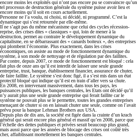
encore moins les exploités qui n’ont pas encore pu se convaincre qu’un
tel processus de destruction générale du système puisse avoir lieu et
encore moins qu’il soit en cours actuellement.
Personne ne l’a voulu, ni choisi, ni décidé, ni programmé. C’est la
dynamique qui s’est retournée par elle-même.
Il ne s’agit pas du même mécanisme que celui des cycles récession-
reprise, des crises dites « classiques » qui, loin de mener à la
destruction, permet au contraire le développement dynamique du
capitalisme, en se débarrassant des « canards boiteux », des entreprises
qui plombent l’économie. Plus exactement, dans les crises
économiques, on assiste au mode de fonctionnement dynamique du
système, à son mode de nettoyage et de régulation par des faillites.
Par contre, depuis 2007, ce mode de fonctionnement est bloqué : cela
fait plus de onze ans qu’il est interdit de laisser une seule grande
entreprise, trust, banque, établissement financier, assurance de chuter,
de faire faillite. Le système s’est donc figé, il a s’est mis dans un état
protectif bloqué qui indique qu’il est en train d’aller vers sa chute.
En 2008, en intervenant massivement, dans tous les pays, les
puissances publiques, les banques centrales, les Etats ont décidé qu’il
n’y aurait plus une seule grande entreprise qui ferait faillite car le
système ne pouvait plus se le permettre, toutes les grandes entreprises
menaçant de chuter si on en laissait chuter une seule, comme on l’avait
prévu pour la banque Lehman Brothers aux USA.
Depuis plus de dix ans, la société est figée dans la crainte d’un krach
général qui serait encore plus général et massif qu’en 2008, parce que
l’échelle des dettes publiques et privées serait beaucoup plus grand,
mais aussi parce que les années de blocage des crises ont coûté très
cher, affaiblissant mortellement les banques centrales.