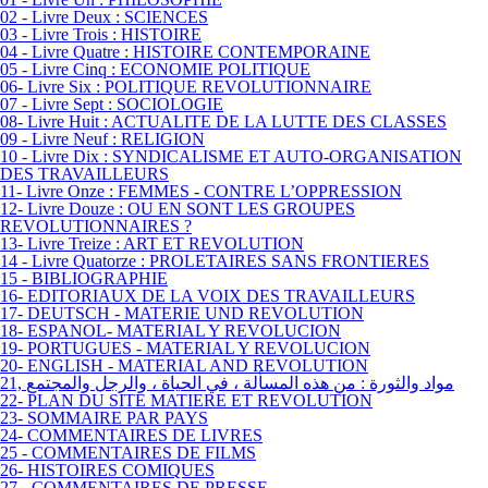
02 - Livre Deux : SCIENCES
03 - Livre Trois : HISTOIRE
04 - Livre Quatre : HISTOIRE CONTEMPORAINE
05 - Livre Cinq : ECONOMIE POLITIQUE
06- Livre Six : POLITIQUE REVOLUTIONNAIRE
07 - Livre Sept : SOCIOLOGIE
08- Livre Huit : ACTUALITE DE LA LUTTE DES CLASSES
09 - Livre Neuf : RELIGION
10 - Livre Dix : SYNDICALISME ET AUTO-ORGANISATION
DES TRAVAILLEURS
11- Livre Onze : FEMMES - CONTRE L’OPPRESSION
12- Livre Douze : OU EN SONT LES GROUPES
REVOLUTIONNAIRES ?
13- Livre Treize : ART ET REVOLUTION
14 - Livre Quatorze : PROLETAIRES SANS FRONTIERES
15 - BIBLIOGRAPHIE
16- EDITORIAUX DE LA VOIX DES TRAVAILLEURS
17- DEUTSCH - MATERIE UND REVOLUTION
18- ESPANOL- MATERIAL Y REVOLUCION
19- PORTUGUES - MATERIAL Y REVOLUCION
20- ENGLISH - MATERIAL AND REVOLUTION
21, مواد والثورة : من هذه المسألة ، في الحياة ، والرجل والمجتمع
22- PLAN DU SITE MATIERE ET REVOLUTION
23- SOMMAIRE PAR PAYS
24- COMMENTAIRES DE LIVRES
25 - COMMENTAIRES DE FILMS
26- HISTOIRES COMIQUES
27 - COMMENTAIRES DE PRESSE