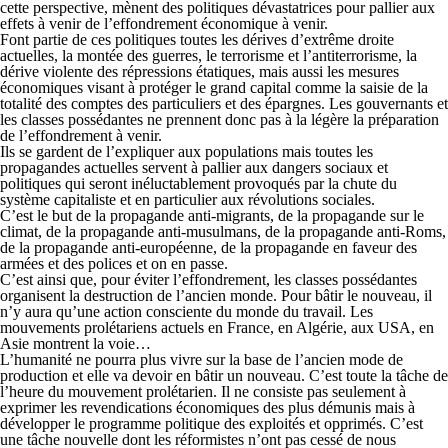
cette perspective, mènent des politiques dévastatrices pour pallier aux
effets à venir de l’effondrement économique à venir.
Font partie de ces politiques toutes les dérives d’extrême droite
actuelles, la montée des guerres, le terrorisme et l’antiterrorisme, la
dérive violente des répressions étatiques, mais aussi les mesures
économiques visant à protéger le grand capital comme la saisie de la
totalité des comptes des particuliers et des épargnes. Les gouvernants et
les classes possédantes ne prennent donc pas à la légère la préparation
de l’effondrement à venir.
Ils se gardent de l’expliquer aux populations mais toutes les
propagandes actuelles servent à pallier aux dangers sociaux et
politiques qui seront inéluctablement provoqués par la chute du
système capitaliste et en particulier aux révolutions sociales.
C’est le but de la propagande anti-migrants, de la propagande sur le
climat, de la propagande anti-musulmans, de la propagande anti-Roms,
de la propagande anti-européenne, de la propagande en faveur des
armées et des polices et on en passe.
C’est ainsi que, pour éviter l’effondrement, les classes possédantes
organisent la destruction de l’ancien monde. Pour bâtir le nouveau, il
n’y aura qu’une action consciente du monde du travail. Les
mouvements prolétariens actuels en France, en Algérie, aux USA, en
Asie montrent la voie…
L’humanité ne pourra plus vivre sur la base de l’ancien mode de
production et elle va devoir en bâtir un nouveau. C’est toute la tâche de
l’heure du mouvement prolétarien. Il ne consiste pas seulement à
exprimer les revendications économiques des plus démunis mais à
développer le programme politique des exploités et opprimés. C’est
une tâche nouvelle dont les réformistes n’ont pas cessé de nous