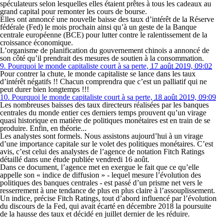
spéculateurs selon lesquelles elles étaient prêtes à tous les cadeaux au
grand capital pour remonter les cours de bourse.
Elles ont annoncé une nouvelle baisse des taux d’intérêt de la Réserve
fédérale (Fed) le mois prochain ainsi qu’à un geste de la Banque
centrale européenne (BCE) pour lutter contre le ralentissement de la
croissance économique.
L’organisme de planification du gouvernement chinois a annoncé de
son côté qu’il prendrait des mesures de soutien à la consommation.
9.
Pourquoi le monde capitaliste court à sa perte,
17 août 2019, 09:02
Pour contrer la chute, le monde capitaliste se lance dans les taux
d’intérêt négatifs !! Chacun comprendra que c’est un palliatif qui ne
peut durer bien longtemps !!!
10.
Pourquoi le monde capitaliste court à sa perte,
18 août 2019, 09:09
Les nombreuses baisses des taux directeurs réalisées par les banques
centrales du monde entier ces derniers temps prouvent qu’un virage
quasi historique en matière de politiques monétaires est en train de se
produire. Enfin, en théorie...
Les analystes sont formels. Nous assistons aujourd’hui à un virage
d’une importance capitale sur le volet des politiques monétaires. C’est
avis, c’est celui des analystes de l’agence de notation Fitch Ratings
détaillé dans une étude publiée vendredi 16 août.
Dans ce document, l’agence met en exergue le fait que ce qu’elle
appelle son « indice de diffusion » - lequel mesure l’évolution des
politiques des banques centrales - est passé d’un prisme net vers le
resserrement à une tendance de plus en plus claire à l’assouplissement.
Un indice, précise Fitch Ratings, tout d’abord influencé par l’évolution
du discours de la Fed, qui avait écarté en décembre 2018 la poursuite
de la hausse des taux et décidé en juillet dernier de les réduire.