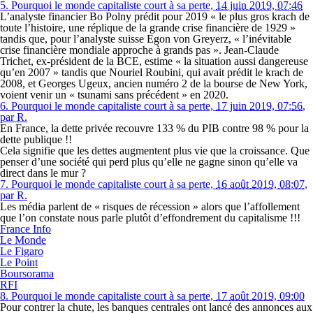
5.
Pourquoi le monde capitaliste court à sa perte,
14 juin 2019, 07:46
L’analyste financier Bo Polny prédit pour 2019 « le plus gros krach de
toute l’histoire, une réplique de la grande crise financière de 1929 »
tandis que, pour l’analyste suisse Egon von Greyerz, « l’inévitable
crise financière mondiale approche à grands pas ». Jean-Claude
Trichet, ex-président de la BCE, estime « la situation aussi dangereuse
qu’en 2007 » tandis que Nouriel Roubini, qui avait prédit le krach de
2008, et Georges Ugeux, ancien numéro 2 de la bourse de New York,
voient venir un « tsunami sans précédent » en 2020.
6.
Pourquoi le monde capitaliste court à sa perte,
17 juin 2019, 07:56
,
par
R.
En France, la dette privée recouvre 133 % du PIB contre 98 % pour la
dette publique !!
Cela signifie que les dettes augmentent plus vie que la croissance. Que
penser d’une société qui perd plus qu’elle ne gagne sinon qu’elle va
direct dans le mur ?
7.
Pourquoi le monde capitaliste court à sa perte,
16 août 2019, 08:07
,
par
R.
Les média parlent de « risques de récession » alors que l’affollement
que l’on constate nous parle plutôt d’effondrement du capitalisme !!!
France Info
Le Monde
Le Figaro
Le Point
Boursorama
RFI
8.
Pourquoi le monde capitaliste court à sa perte,
17 août 2019, 09:00
Pour contrer la chute, les banques centrales ont lancé des annonces aux