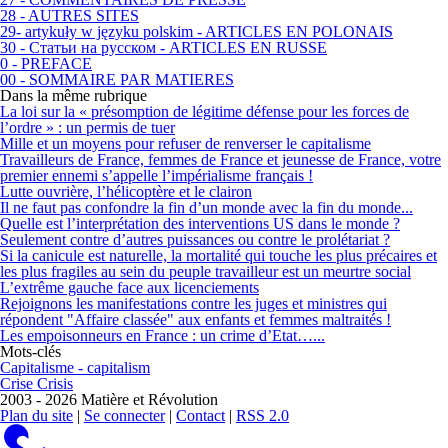
28 - AUTRES SITES
29- artykuły w języku polskim - ARTICLES EN POLONAIS
30 - Статьи на русском - ARTICLES EN RUSSE
0 - PREFACE
00 - SOMMAIRE PAR MATIERES
Dans la même rubrique
La loi sur la « présomption de légitime défense pour les forces de
l’ordre » : un permis de tuer
Mille et un moyens pour refuser de renverser le capitalisme
Travailleurs de France, femmes de France et jeunesse de France, votre
premier ennemi s’appelle l’impérialisme français !
Lutte ouvrière, l’hélicoptère et le clairon
Il ne faut pas confondre la fin d’un monde avec la fin du monde...
Quelle est l’interprétation des interventions US dans le monde ?
Seulement contre d’autres puissances ou contre le prolétariat ?
Si la canicule est naturelle, la mortalité qui touche les plus précaires et
les plus fragiles au sein du peuple travailleur est un meurtre social
L’extrême gauche face aux licenciements
Rejoignons les manifestations contre les juges et ministres qui
répondent "Affaire classée" aux enfants et femmes maltraités !
Les empoisonneurs en France : un crime d’Etat…...
Mots-clés
Capitalisme - capitalism
Crise Crisis
2003 - 2026 Matière et Révolution
Plan du site
|
Se connecter
|
Contact
|
RSS 2.0