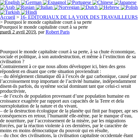
Accueil
>
16- EDITORIAUX DE LA VOIX DES TRAVAILLEURS
>
Pourquoi le monde capitaliste court à sa perte
Pourquoi le monde capitaliste court à sa perte
mardi 2 avril 2019
,
par
Robert Paris
Pourquoi le monde capitaliste court à sa perte, à sa chute économique,
sociale et politique, à son autodestruction, et même à l’extinction de sa
civilisation ?
Contrairement à ce que nous allons développer ici, bien des gens
répondent en disant que cette situation proviendrait :
–
du déréglement climatique dû à l’excès de gaz carbonique, causé par
l’accroissement trop important de l’activité humaine, indépendamment
disent-ils parfois, du système social dominant tant que celui-ci serait
productiviste,
–
de l’excès de population provenant d’une population humaine en
croissance exagérée par rapport aux capacités de la Terre et dela
surexploitation de la nature et du vivant,
–
de la destruction écologique de la planète qui finit par frapper, apr ses
conséquences en retour, l’humanité elle-même, par le manque d’eau,
de nourriture, par l’accroissement de la misère, par les migrations
forcées, par la réaction violente à ces dernières, par le caractère de
moins en moins démocratique du pouvoir qui en résulte,
–
du choc des civilisations, la civilisation capitaliste occidentale étant