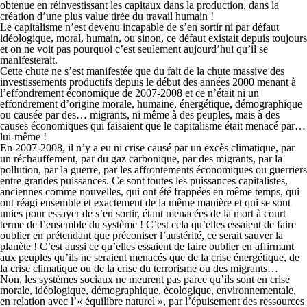
obtenue en réinvestissant les capitaux dans la production, dans la
création d’une plus value tirée du travail humain !
Le capitalisme n’est devenu incapable de s’en sortir ni par défaut
idéologique, moral, humain, ou sinon, ce défaut existait depuis toujours
et on ne voit pas pourquoi c’est seulement aujourd’hui qu’il se
manifesterait.
Cette chute ne s’est manifestée que du fait de la chute massive des
investissements productifs depuis le début des années 2000 menant à
l’effondrement économique de 2007-2008 et ce n’était ni un
effondrement d’origine morale, humaine, énergétique, démographique
ou causée par des… migrants, ni même à des peuples, mais à des
causes économiques qui faisaient que le capitalisme était menacé par…
lui-même !
En 2007-2008, il n’y a eu ni crise causé par un excès climatique, par
un réchauffement, par du gaz carbonique, par des migrants, par la
pollution, par la guerre, par les affrontements économiques ou guerriers
entre grandes puissances. Ce sont toutes les puissances capitalistes,
anciennes comme nouvelles, qui ont été frappées en même temps, qui
ont réagi ensemble et exactement de la même manière et qui se sont
unies pour essayer de s’en sortir, étant menacées de la mort à court
terme de l’ensemble du système ! C’est cela qu’elles essaient de faire
oublier en prétendant que préconiser l’austérité, ce serait sauver la
planète ! C’est aussi ce qu’elles essaient de faire oublier en affirmant
aux peuples qu’ils ne seraient menacés que de la crise énergétique, de
la crise climatique ou de la crise du terrorisme ou des migrants…
Non, les systèmes sociaux ne meurent pas parce qu’ils sont en crise
morale, idéologique, démographique, écologique, environnementale,
en relation avec l’« équilibre naturel », par l’épuisement des ressources