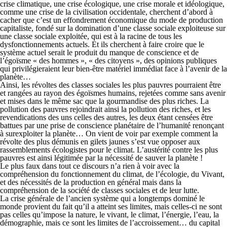
crise climatique, une crise écologique, une crise morale et idéologique,
comme une crise de la civilisation occidentale, cherchent d’abord à
cacher que c’est un effondrement économique du mode de production
capitaliste, fondé sur la domination d’une classe sociale exploiteuse sur
une classe sociale exploitée, qui est à la racine de tous les
dysfonctionnements actuels. Et ils cherchent à faire croire que le
système actuel serait le produit du manque de conscience et de
l’égoïsme « des hommes », « des citoyens », des opinions publiques
qui privilégieraient leur bien-être matériel immédiat face à l’avenir de la
planète…
Ainsi, les révoltes des classes sociales les plus pauvres pourraient être
et rangées au rayon des égoïsmes humains, rejetées comme sans avenir
et mises dans le même sac que la gourmandise des plus riches. La
pollution des pauvres rejoindrait ainsi la pollution des riches, et les
revendications des uns celles des autres, les deux étant censées être
battues par une prise de conscience planétaire de l’humanité renonçant
à surexploiter la planète… On vient de voir par exemple comment la
révolte des plus démunis en gilets jaunes s’est vue opposer aux
rassemblements écologistes pour le climat. L’austérité contre les plus
pauvres est ainsi légitimée par la nécessité de sauver la planète !
Le plus faux dans tout ce discours n’a rien à voir avec la
compréhension du fonctionnement du climat, de l’écologie, du Vivant,
et des nécessités de la production en général mais dans la
compréhension de la société de classes sociales et de leur lutte.
La crise générale de l’ancien système qui a longtemps dominé le
monde provient du fait qu’il a atteint ses limites, mais celles-ci ne sont
pas celles qu’impose la nature, le vivant, le climat, l’énergie, l’eau, la
démographie, mais ce sont les limites de l’accroissement… du capital