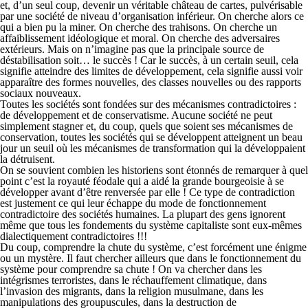
et, d’un seul coup, devenir un véritable château de cartes, pulvérisable
par une société de niveau d’organisation inférieur. On cherche alors ce
qui a bien pu la miner. On cherche des trahisons. On cherche un
affaiblissement idéologique et moral. On cherche des adversaires
extérieurs. Mais on n’imagine pas que la principale source de
déstabilisation soit… le succès ! Car le succès, à un certain seuil, cela
signifie atteindre des limites de développement, cela signifie aussi voir
apparaître des formes nouvelles, des classes nouvelles ou des rapports
sociaux nouveaux.
Toutes les sociétés sont fondées sur des mécanismes contradictoires :
de développement et de conservatisme. Aucune société ne peut
simplement stagner et, du coup, quels que soient ses mécanismes de
conservation, toutes les sociétés qui se développent atteignent un beau
jour un seuil où les mécanismes de transformation qui la développaient
la détruisent.
On se souvient combien les historiens sont étonnés de remarquer à quel
point c’est la royauté féodale qui a aidé la grande bourgeoisie à se
développer avant d’être renversée par elle ! Ce type de contradiction
est justement ce qui leur échappe du mode de fonctionnement
contradictoire des sociétés humaines. La plupart des gens ignorent
même que tous les fondements du système capitaliste sont eux-mêmes
dialectiquement contradictoires !!!
Du coup, comprendre la chute du système, c’est forcément une énigme
ou un mystère. Il faut chercher ailleurs que dans le fonctionnement du
système pour comprendre sa chute ! On va chercher dans les
intégrismes terroristes, dans le réchauffement climatique, dans
l’invasion des migrants, dans la religion musulmane, dans les
manipulations des groupuscules, dans la destruction de