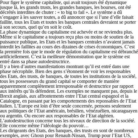
Pour figer le système capitaliste, qui avait toujours été dynamique
jusque là, les grands trusts, les grandes banques, les bourses, ont été
décrétés interdites de chuter : « to big to fail ». Le système a dû
s’engager à les sauver toutes, a dû annoncer que si l’une d’elle faisait
faillite, tous les Etats et toutes les banques centrales devraient se porter
à son secours, quel qu’en soit le coût.
La phase dynamique du capitalisme est achevée et ne reviendra plus.
Même si le capitalisme a toujours reçu plus ou moins de soutien de la
puissance publique, les Etats et les banques centrales n’avaient jamais
interdit les faillites au cours des dizaines de crises économiques. C’est
la première fois que le mode de régulation du capitalisme est débranché
artificiellement. C’est la meilleure démonstration que le système est
entré dans sa phase autodestructrice.
Il y a bien d’autres manifestations montrant qu’il est entré dans une
phase nécrophile. Bien des gens s’étonnent de voir les responsables
des Etats, des trusts, de banques, de toutes les institutions de la société,
tous les possesseurs du grand capital se comporter de manière
apparemment complètement irrresponsable et destructrice par rapport
aux intérêts qu’ils défendent. Les exemples ne manquent pas, depuis le
Brexit anglais, aux affrontements entre l’Etat central espagnol et la
Catalogne, en passant par les comportements des reponsables de l’Etat
italien. L’Europe est loin d’être seule concernée, pensons seulement
aux politiques de l’Etat américain, brésilien, vénézuélien, nicaraguayen
ou argentin. Ou encore aux responsables de l’Etat algérien.
L’autodestruction concerne tous les niveaux de direction de la société.
Elle concerne même l’idéologie du pouvoir…
Les dirigeants des Etats, des banques, des trusts en sont de nombreux
exemples, avec Ghosn pour Renault-Nissan, Trump pour l’Etat US,