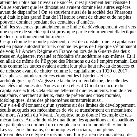
atteint leur plus haut niveau de succès, c’est justement leur réussite !
On se souvient que les dinosaures avaient dominé les autres espèces
avant de disparaître ! On se souvient aussi de la société des Pharaons
qui était le plus grand Etat de l’Histoire avant de chuter et de ne plus
pouvoir dominer pendant des centaines d’années.
Oui, les systèmes qui atteignent une limite de développement vont vers
une espèce de suicide qui est provoqué par le retournement dialectique
de leur fonctionnement lui-même.
Ce qui étonne le monde justement, c’est de constater que le capitalisme
est en phase autodestructrice, comme les gens de l’époque s’étonnaient
de voir, à l’Ancien Régime en France ou lors de la Guerre des deux
roses en Agleterre, royauté et féodalité s’autodétruire eux-mêmes. Et il
en allait de même de l’Egypte des Pharaons ou de l’empire romain. Les
uns comme les autres avaient atteint leur plus haut niveau de succès et
de richesse avant de chuter, comme le capitalisme en 1929 et 2017.
Ces phases autodestructrices étonnent les historiens et les
archéologues, qu’il s’agisse de la chute du féodalisme, de celle des
sociétés indiennes des Andes ou de celles d’Orient ou encore du
capitalisme actuel. Cela étonne tellement que les auteurs, loin de s’en
satisfaire, cherchent ailleurs, dans de prétendues crises morales,
idéologiques, dans des phénomènes surnaturels aussi.
Qu’y a-t-il d’étonnant qu’un système ait des limites de développement,
seuils auxquels ses mécanismes de vie se transforment en mécanisme
de mort. Au sein du Vivant, l’apoptose nous donne l’exemple de tels
mécanismes. Au sein du vide quantique, les apparitions et disparitions
de particules en donnent un exemple au sein du monde dit « inerte ».
Les systèmes humains, économiques et sociaux, sont pleins
d’exemples de ce type de mécanisme. Il n’y a rien de miraculeux, de