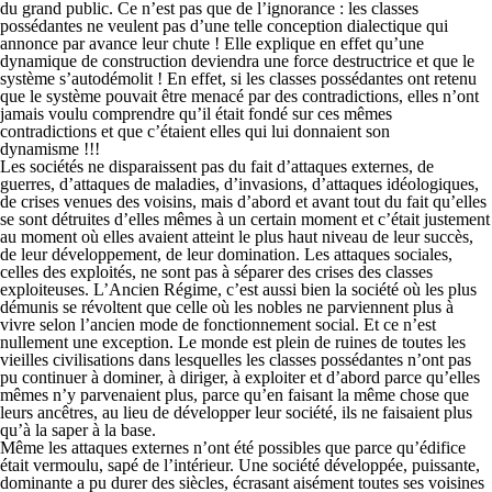
du grand public. Ce n’est pas que de l’ignorance : les classes
possédantes ne veulent pas d’une telle conception dialectique qui
annonce par avance leur chute ! Elle explique en effet qu’une
dynamique de construction deviendra une force destructrice et que le
système s’autodémolit ! En effet, si les classes possédantes ont retenu
que le système pouvait être menacé par des contradictions, elles n’ont
jamais voulu comprendre qu’il était fondé sur ces mêmes
contradictions et que c’étaient elles qui lui donnaient son
dynamisme !!!
Les sociétés ne disparaissent pas du fait d’attaques externes, de
guerres, d’attaques de maladies, d’invasions, d’attaques idéologiques,
de crises venues des voisins, mais d’abord et avant tout du fait qu’elles
se sont détruites d’elles mêmes à un certain moment et c’était justement
au moment où elles avaient atteint le plus haut niveau de leur succès,
de leur développement, de leur domination. Les attaques sociales,
celles des exploités, ne sont pas à séparer des crises des classes
exploiteuses. L’Ancien Régime, c’est aussi bien la société où les plus
démunis se révoltent que celle où les nobles ne parviennent plus à
vivre selon l’ancien mode de fonctionnement social. Et ce n’est
nullement une exception. Le monde est plein de ruines de toutes les
vieilles civilisations dans lesquelles les classes possédantes n’ont pas
pu continuer à dominer, à diriger, à exploiter et d’abord parce qu’elles
mêmes n’y parvenaient plus, parce qu’en faisant la même chose que
leurs ancêtres, au lieu de développer leur société, ils ne faisaient plus
qu’à la saper à la base.
Même les attaques externes n’ont été possibles que parce qu’édifice
était vermoulu, sapé de l’intérieur. Une société développée, puissante,
dominante a pu durer des siècles, écrasant aisément toutes ses voisines