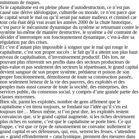
minimum de risques.
Si le capitalisme est en pleine phase d’autodestruction, ce n’est pas
causé une dérive idéologique, culturelle ou morale, ce n’est parce que
le capital serait le mal ou qu’il serait par nature mafieux et criminel car
tout cela était déjà vrai avant les années 2000 de la chute historique,
c’est parce le mécanisme dynamique du système se retournant contre le
système lui-même de manière destructive, le système a été contraint de
décider d’interrompre son fonctionnement dynamique, c’est-à-dire sa
régulation par des crises.
Et c’est d’autant plus impossible à soigner que le mal qui ronge le
capitalisme, c’est son propre succès : le fait qu’il a atteint son plus haut
niveau de capitalisation, d’investissement productif. Dès lors, ne
pouvant plus réinvestir ses profits dans des secteurs producteurs de
plus-value et pas seulement des secteurs la répartissant, le grand capital
devient sangsue de son propre système, prédateur et poison de son
propre fonctionnement, démolisseur de toute sa construction passée,
non seulement briseur de la vie des pauvres, des exploités et des
peuples mais aussi casseur de toute la société, des entreprises, des
services public, du consensus social, y compris d’une grande partie des
classes moyennes.
Bien sûr, parmi les exploités, nombre de gens affirment que le
capitalisme s’en tirera toujours, se fondant sur l’idée qu’il s’en est
toujours tiré… Mieux même, si l’on peut dire, les exploités restent
convaincus que, si le grand capital augmente, si les riches deviennent
plus riches en somme, c’est que le capitalisme se porte bien. Ce qui
frappe, c’est que ce type de raisonnement ne convainc nullement le
grand capital et ses défenseurs, qui, eux, serrent les fesses, s’attendent
au « grand effondrement » cataclysmique, prennent des mesures dans