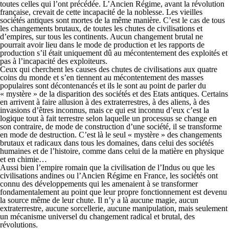
toutes celles qui l’ont précédée. L’Ancien Régime, avant la révolution
française, crevait de cette incapacité de la noblesse. Les vieilles
sociétés antiques sont mortes de la même manière. C’est le cas de tous
les changements brutaux, de toutes les chutes de civilisations et
d’empires, sur tous les continents. Aucun changement brutal ne
pourrait avoir lieu dans le mode de production et les rapports de
production s’il était uniquement dû au mécontentement des exploités et
pas à l’incapacité des exploiteurs.
Ceux qui cherchent les causes des chutes de civilisations aux quatre
coins du monde et s’en tiennent au mécontentement des masses
populaires sont décontenancés et ils le sont au point de parler du
« mystère » de la disparition des sociétés et des Etats antiques. Certains
en arrivent à faire allusion à des extraterrestres, à des aliens, à des
invasions d’êtres inconnus, mais ce qui est inconnu d’eux c’est la
logique tout à fait terrestre selon laquelle un processus se change en
son contraire, de mode de construction d’une société, il se transforme
en mode de destruction. C’est là le seul « mystère » des changements
brutaux et radicaux dans tous les domaines, dans celui des sociétés
humaines et de l’histoire, comme dans celui de la matière en physique
et en chimie…
Aussi bien l’empire romain que la civilisation de l’Indus ou que les
civilisations andines ou l’Ancien Régime en France, les sociétés ont
connu des développements qui les amenaient à se transformer
fondamentalement au point que leur propre fonctionnement est devenu
la source même de leur chute. Il n’y a là aucune magie, aucun
extraterrestre, aucune sorcellerie, aucune manipulation, mais seulement
un mécanisme universel du changement radical et brutal, des
révolutions.