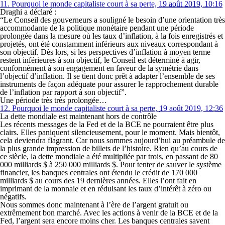
11.
Pourquoi le monde capitaliste court à sa perte,
19 août 2019, 10:16
Draghi a déclaré :
“Le Conseil des gouverneurs a souligné le besoin d’une orientation très
accommodante de la politique monétaire pendant une période
prolongée dans la mesure où les taux d’inflation, à la fois enregistrés et
projetés, ont été constamment inférieurs aux niveaux correspondant à
son objectif. Dès lors, si les perspectives d’inflation à moyen terme
restent inférieures à son objectif, le Conseil est déterminé à agir,
conformément à son engagement en faveur de la symétrie dans
l’objectif d’inflation. Il se tient donc prêt à adapter l’ensemble de ses
instruments de façon adéquate pour assurer le rapprochement durable
de l’inflation par rapport à son objectif”.
Une période très très prolongée…
12.
Pourquoi le monde capitaliste court à sa perte,
19 août 2019, 12:36
La dette mondiale est maintenant hors de contrôle
Les récents messages de la Fed et de la BCE ne pourraient être plus
clairs. Elles paniquent silencieusement, pour le moment. Mais bientôt,
cela deviendra flagrant. Car nous sommes aujourd’hui au préambule de
la plus grande impression de billets de l’histoire. Rien qu’au cours de
ce siècle, la dette mondiale a été multipliée par trois, en passant de 80
000 milliards $ à 250 000 milliards $. Pour tenter de sauver le système
financier, les banques centrales ont étendu le crédit de 170 000
milliards $ au cours des 19 dernières années. Elles l’ont fait en
imprimant de la monnaie et en réduisant les taux d’intérêt à zéro ou
négatifs.
Nous sommes donc maintenant à l’ère de l’argent gratuit ou
extrêmement bon marché. Avec les actions à venir de la BCE et de la
Fed, l’argent sera encore moins cher. Les banques centrales savent