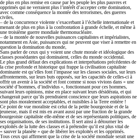
de plus en plus remise en cause par les peuple les plus pauvres et
opprimés qui ne verraient plus l’intérêt d’accepter cette domination,
avec comme conséquence la montée des terrorismes, des guerres
civiles,
–
de la concurrence violente s’exacerbant à l’échelle internationale et
menant de plus en plus à la confrontation à grande échelle, et même à
une troisième guerre mondiale thermonucléaire.
–
de la montée de nouvelles puissances capitalistes et impérialistes,
notamment en Asie, puissances qui ne peuvent que viser à remettre en
question la domination du monde,
Sans parler de ceux qui y voient une chute morale et idéologique des
classes possédantes qui dominaient, celles du monde occidental.
Le plus grand défaut des explications et interprétations précédentes de
la crise profonde et historique qui frappe la civilisation capitaliste
dominante est qu’elles font l’impasse sur les classes sociales, sur leurs
affrontements, sur leurs buts opposés, sur les capacités de celles-ci à
offrir un avenir à la société et font comme si nous vivions dans « une
société d’hommes, d’individus », fonctionnant pour ces hommes,
suivant leurs opinions, mise en place suivant leurs désidérata, et qui
changerait parce qu’ils prendraient conscience que leurs aspirations ne
sont plus moralement acceptables, et nuisibles à la Terre entière !
Ce point de vue moraliste est celui de la petite bourgeoisie et de la
jeunesse, mais il est mis en avant aussi par une fraction de la grande
bourgeoisie capitaliste elle-même et de ses représentants politiques, de
ses organisations, de ses institutions. Il sert ainsi à détourner les
exploités de la lutte des classes et à prétendre qu’il est plus vital de
« sauver la planète » que de libérer les exploités et les opprimés.
Tous ceux qui affirment que la crise de la société mondiale serait une