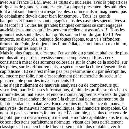
avec Air France-KLM, avec les trusts du nucléaire, avec la plupart des
dirigeants de grandes banques, etc. La plupart présentent des attitudes
tout à fait suicidaires ou irresponsables, comme s’ils n’imaginaient pas
le capitalisme devoir durer bien longtemps… Tous les grands
banquiers et financiers sont engagés dans des cascades spéculatives à
la Madoff !!! Toutes les grandes banques centrales se sont engagées
au-delà des sommes qu’elles peuvent réellement assurées !!! Tous les
grands trusts sont allés si loin qu’ils sont au bord du gouffre !!! Peu
importe, se disent-ils, puisque de toutes façons, tout va s’effondrer,
tirons notre épingle du jeu dans l’immédiat, accumulons un maximum,
tant pis pour les risques !!!
Mais le plus frappant, c’est que l’ensemble du grand capital est de plus
en plus attiré par des investissements complètement fous : ceux
consistant à miser des sommes colossales sur la chute de la société, sur
les pertes, sur les effondrements, à spéculer sur la chute d’ensemble du
capitalisme ! Et ce n’est même pas par pessimisme ou par nécrophilie,
ou encore par folie, non c’est seulement par recherche du secteur le
plus rentable pour des investissements !!!
Il ne s’agit nullement de mauvais analystes ou de comploteurs qui
viseraient, par de fausses informations, à faire des profits sur des bases
criminelles ou mafieuses, et encore moins d’apprentis sorciers du grand
capital qui essaieraient de jouer à la chute final par amusement ou du
fait de tendances maladives. Encore moins de l’influence de mauvais
analystes, de mauvais hommes politiques, de financiers incapables. Ce
ne sont pas les docteurs folamour de l’économie, pas plus que ceux de
la politique ou des armées qui mènent le monde capitaliste dans le mur,
ce sont des gens parfaitement normaux, visant des buts parfaitement
classiques : la recherche de l’investissement le plus rentable avec le