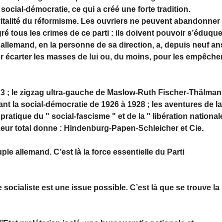
 social-démocratie, ce qui a créé une forte tradition.
 vitalité du réformisme. Les ouvriers ne peuvent abandonner
é tous les crimes de ce parti : ils doivent pouvoir s’éduque
e allemand, en la personne de sa direction, a, depuis neuf an
our écarter les masses de lui ou, du moins, pour les empêche
923 ; le zigzag ultra-gauche de Maslow-Ruth Fischer-Thälma
ant la social-démocratie de 1926 à 1928 ; les aventures de la
 pratique du " social-fascisme " et de la " libération national
. Leur total donne : Hindenburg-Papen-Schleicher et Cie.
ple allemand. C’est là la force essentielle du Parti
socialiste est une issue possible. C’est là que se trouve la