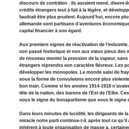
discours de contrition : ils auraient mené, disent-i
crédits étrangers tout à fait à la légère, et dévelop
faudrait être plus prudent. Aujourd’hui, encore pl
allemande sont partisans d’aventures économique
capital financier à son égard.
Aux premiers signes de réactivation de l’industri
son passé historique et non aux vœux pieux des mo
de nouveau monter la pression de la vapeur, sans 
étrangers reprendra son caractère fiévreux. Les p
développer les monopoles. Le monde saisi de fraye
sous la forme de convulsions encore plus violentes
bon train. Comme si les années 1914-1918 n’avaien
tête de la nation, des barons de l’Est de l’Elbe. C
sous le signe du bonapartisme que sous le signe d
Dans leurs minutes de lucidité, les dirigeants de 
miracle notre parti continue-t-il, après tout ce qu’i
inhérent à toute organisation de masse a, certain