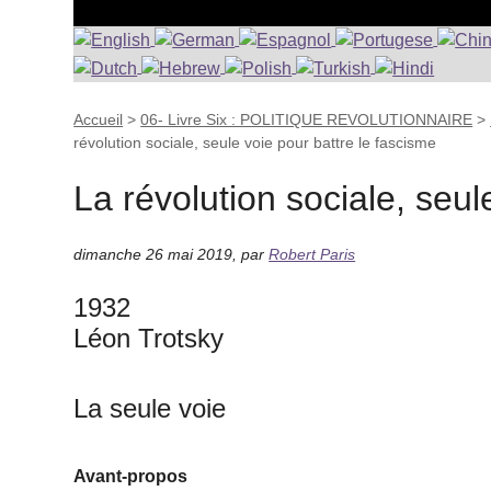
Accueil
>
06- Livre Six : POLITIQUE REVOLUTIONNAIRE
>
révolution sociale, seule voie pour battre le fascisme
La révolution sociale, seul
dimanche 26 mai 2019
,
par
Robert Paris
1932
Léon Trotsky
La seule voie
Avant-propos