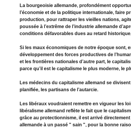
La bourgeoisie allemande, profondément opportunis
l’économie et de la politique internationale, faire
production, pour rattraper les vieilles nations, agi
poussée à l’extrême de l’industrie allemande d’apr
conditions défavorables dues au retard historique, à
Si les maux économiques de notre époque sont, en f
développement des forces productives de l’humani
et les frontières nationales d’autre part, le capita
parce qu’il est le capitalisme le plus moderne, le 
Les médecins du capitalisme allemand se divisent e
planifiée, les partisans de l’autarcie.
Les libéraux voudraient remettre en vigueur les lois
libéralisme allemand reflète le fait que le capital
grâce au protectionnisme, il est arrivé directeme
allemande à un passé " sain ", pour la bonne raison