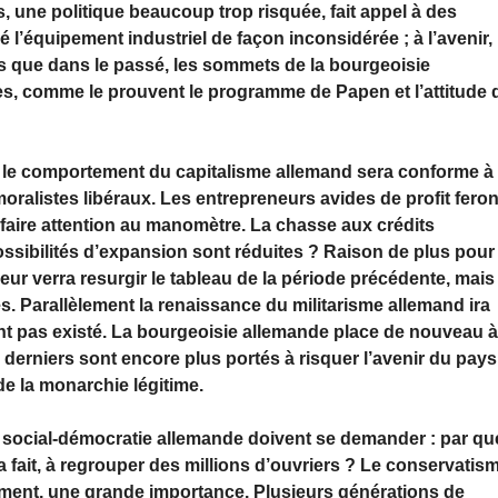
ls, une politique beaucoup trop risquée, fait appel à des
pé l’équipement industriel de façon inconsidérée ; à l’avenir, 
us que dans le passé, les sommets de la bourgeoisie
s, comme le prouvent le programme de Papen et l’attitude 
e, le comportement du capitalisme allemand sera conforme à
ralistes libéraux. Les entrepreneurs avides de profit feron
faire attention au manomètre. La chasse aux crédits
ossibilités d’expansion sont réduites ? Raison de plus pour
ur verra resurgir le tableau de la période précédente, mais
. Parallèlement la renaissance du militarisme allemand ira
t pas existé. La bourgeoisie allemande place de nouveau à
es derniers sont encore plus portés à risquer l’avenir du pays
e la monarchie légitime.
la social-démocratie allemande doivent se demander : par qu
l a fait, à regrouper des millions d’ouvriers ? Le conservatis
ement, une grande importance. Plusieurs générations de