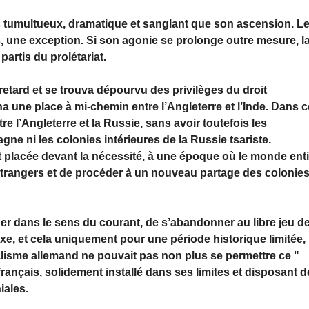
s tumultueux, dramatique et sanglant que son ascension. L
, une exception. Si son agonie se prolonge outre mesure, l
 partis du prolétariat.
 retard et se trouva dépourvu des privilèges du droit
 une place à mi-chemin entre l’Angleterre et l’Inde. Dans c
e l’Angleterre et la Russie, sans avoir toutefois les
ne ni les colonies intérieures de la Russie tsariste.
t placée devant la nécessité, à une époque où le monde enti
étrangers et de procéder à un nouveau partage des colonies
ger dans le sens du courant, de s’abandonner au libre jeu d
uxe, et cela uniquement pour une période historique limitée,
lisme allemand ne pouvait pas non plus se permettre ce "
français, solidement installé dans ses limites et disposant d
iales.