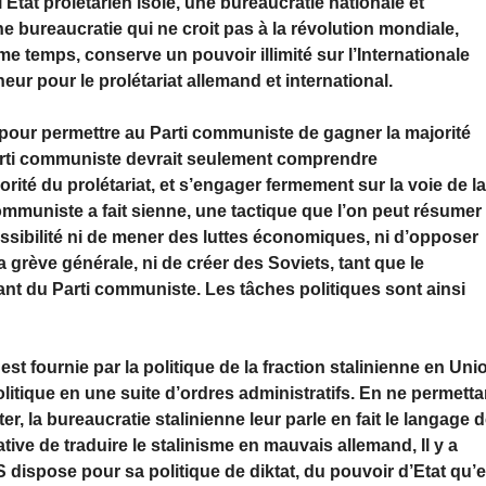
Etat prolétarien isolé, une bureaucratie nationale et
ne bureaucratie qui ne croit pas à la révolution mondiale,
 temps, conserve un pouvoir illimité sur l’Internationale
ur pour le prolétariat allemand et international.
pour permettre au Parti communiste de gagner la majorité
Parti communiste devrait seulement comprendre
rité du prolétariat, et s’engager fermement sur la voie de l
 communiste a fait sienne, une tactique que l’on peut résumer
ssibilité ni de mener des luttes économiques, ni d’opposer
a grève générale, ni de créer des Soviets, tant que le
geant du Parti communiste. Les tâches politiques sont ainsi
t fournie par la politique de la fraction stalinienne en Uni
olitique en une suite d’ordres administratifs. En ne permetta
ter, la bureaucratie stalinienne leur parle en fait le langage 
ive de traduire le stalinisme en mauvais allemand, Il y a
S dispose pour sa politique de diktat, du pouvoir d’Etat qu’e