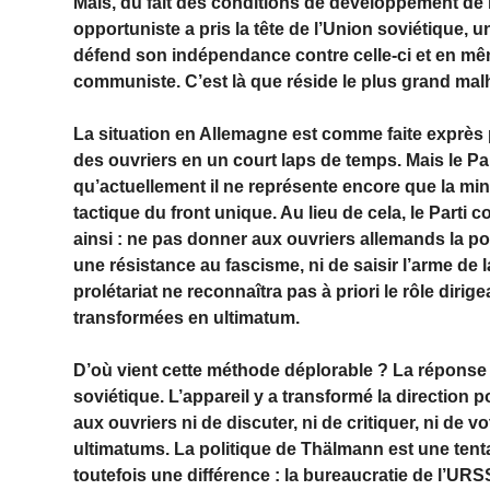
Mais, du fait des conditions de développement de l’
opportuniste a pris la tête de l’Union soviétique, u
défend son indépendance contre celle-ci et en même
communiste. C’est là que réside le plus grand malhe
La situation en Allemagne est comme faite exprès 
des ouvriers en un court laps de temps. Mais le 
qu’actuellement il ne représente encore que la mino
tactique du front unique. Au lieu de cela, le Parti
ainsi : ne pas donner aux ouvriers allemands la po
une résistance au fascisme, ni de saisir l’arme de l
prolétariat ne reconnaîtra pas à priori le rôle diri
transformées en ultimatum.
D’où vient cette méthode déplorable ? La réponse es
soviétique. L’appareil y a transformé la direction p
aux ouvriers ni de discuter, ni de critiquer, ni de vo
ultimatums. La politique de Thälmann est une tentat
toutefois une différence : la bureaucratie de l’URS