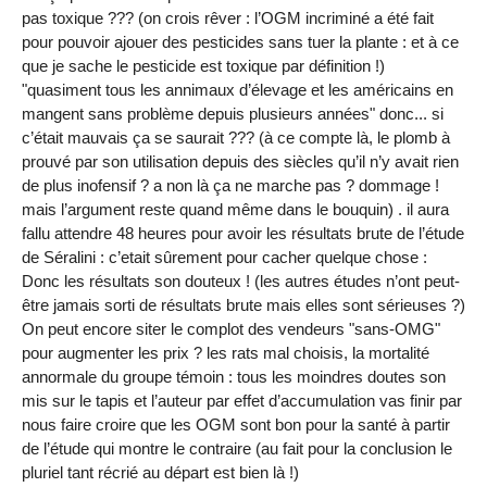
pas toxique ??? (on crois rêver : l’OGM incriminé a été fait
pour pouvoir ajouer des pesticides sans tuer la plante : et à ce
que je sache le pesticide est toxique par définition !)
"quasiment tous les annimaux d’élevage et les américains en
mangent sans problème depuis plusieurs années" donc... si
c’était mauvais ça se saurait ??? (à ce compte là, le plomb à
prouvé par son utilisation depuis des siècles qu’il n’y avait rien
de plus inofensif ? a non là ça ne marche pas ? dommage !
mais l’argument reste quand même dans le bouquin) . il aura
fallu attendre 48 heures pour avoir les résultats brute de l’étude
de Séralini : c’etait sûrement pour cacher quelque chose :
Donc les résultats son douteux ! (les autres études n’ont peut-
être jamais sorti de résultats brute mais elles sont sérieuses ?)
On peut encore siter le complot des vendeurs "sans-OMG"
pour augmenter les prix ? les rats mal choisis, la mortalité
annormale du groupe témoin : tous les moindres doutes son
mis sur le tapis et l’auteur par effet d’accumulation vas finir par
nous faire croire que les OGM sont bon pour la santé à partir
de l’étude qui montre le contraire (au fait pour la conclusion le
pluriel tant récrié au départ est bien là !)