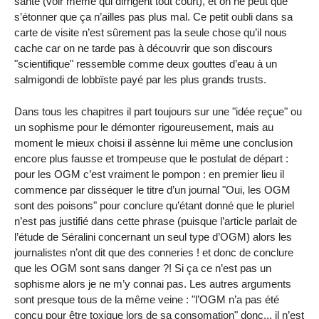
santé (voir même qui dirrigent tout court), et on ne peut que
s’étonner que ça n’ailles pas plus mal. Ce petit oubli dans sa
carte de visite n’est sûrement pas la seule chose qu’il nous
cache car on ne tarde pas à découvrir que son discours
"scientifique" ressemble comme deux gouttes d’eau à un
salmigondi de lobbïste payé par les plus grands trusts.
Dans tous les chapitres il part toujours sur une "idée reçue" ou
un sophisme pour le démonter rigoureusement, mais au
moment le mieux choisi il assènne lui même une conclusion
encore plus fausse et trompeuse que le postulat de départ :
pour les OGM c’est vraiment le pompon : en premier lieu il
commence par disséquer le titre d’un journal "Oui, les OGM
sont des poisons" pour conclure qu’étant donné que le pluriel
n’est pas justifié dans cette phrase (puisque l’article parlait de
l’étude de Séralini concernant un seul type d’OGM) alors les
journalistes n’ont dit que des conneries ! et donc de conclure
que les OGM sont sans danger ?! Si ça ce n’est pas un
sophisme alors je ne m’y connai pas. Les autres arguments
sont presque tous de la même veine : "l’OGM n’a pas été
conçu pour être toxique lors de sa consomation" donc... il n’est