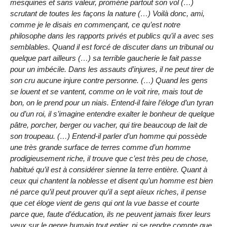
mesquines et sans valeur, promène partout son vol (…)
scrutant de toutes les façons la nature (…) Voilà donc, ami,
comme je le disais en commençant, ce qu’est notre
philosophe dans les rapports privés et publics qu’il a avec ses
semblables. Quand il est forcé de discuter dans un tribunal ou
quelque part ailleurs (…) sa terrible gaucherie le fait passe
pour un imbécile. Dans les assauts d’injures, il ne peut tirer de
son cru aucune injure contre personne. (…) Quand les gens
se louent et se vantent, comme on le voit rire, mais tout de
bon, on le prend pour un niais. Entend-il faire l’éloge d’un tyran
ou d’un roi, il s’imagine entendre exalter le bonheur de quelque
pâtre, porcher, berger ou vacher, qui tire beaucoup de lait de
son troupeau. (…) Entend-il parler d’un homme qui possède
une très grande surface de terres comme d’un homme
prodigieusement riche, il trouve que c’est très peu de chose,
habitué qu’il est à considérer sienne la terre entière. Quant à
ceux qui chantent la noblesse et disent qu’un homme est bien
né parce qu’il peut prouver qu’il a sept aïeux riches, il pense
que cet éloge vient de gens qui ont la vue basse et courte
parce que, faute d’éducation, ils ne peuvent jamais fixer leurs
yeux sur le genre humain tout entier, ni se rendre compte que