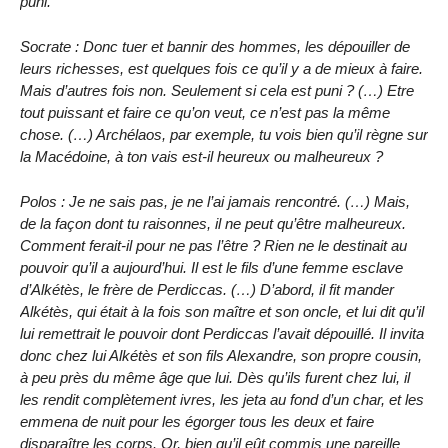
puni.
Socrate : Donc tuer et bannir des hommes, les dépouiller de
leurs richesses, est quelques fois ce qu’il y a de mieux à faire.
Mais d’autres fois non. Seulement si cela est puni ? (…) Etre
tout puissant et faire ce qu’on veut, ce n’est pas la même
chose. (…) Archélaos, par exemple, tu vois bien qu’il règne sur
la Macédoine, à ton vais est-il heureux ou malheureux ?
Polos : Je ne sais pas, je ne l’ai jamais rencontré. (…) Mais,
de la façon dont tu raisonnes, il ne peut qu’être malheureux.
Comment ferait-il pour ne pas l’être ? Rien ne le destinait au
pouvoir qu’il a aujourd’hui. Il est le fils d’une femme esclave
d’Alkétès, le frère de Perdiccas. (…) D’abord, il fit mander
Alkétès, qui était à la fois son maître et son oncle, et lui dit qu’il
lui remettrait le pouvoir dont Perdiccas l’avait dépouillé. Il invita
donc chez lui Alkétès et son fils Alexandre, son propre cousin,
à peu près du même âge que lui. Dès qu’ils furent chez lui, il
les rendit complètement ivres, les jeta au fond d’un char, et les
emmena de nuit pour les égorger tous les deux et faire
disparaître les corps. Or, bien qu’il eût commis une pareille