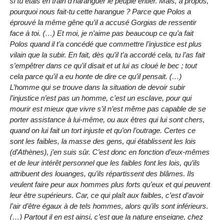
si tu étais en train d’haranguer le peuple entier. Mais, à propos,
pourquoi nous fait-tu cette harangue ? Parce que Polos a
éprouvé la même gêne qu’il a accusé Gorgias de ressentir
face à toi. (…) Et moi, je n’aime pas beaucoup ce qu’a fait
Polos quand il t’a concédé que commettre l’injustice est plus
vilain que la subir. En fait, dès qu’il t’a accordé cela, tu l’as fait
s’empêtrer dans ce qu’il disait et ut lui as cloué le bec ; tout
cela parce qu’il a eu honte de dire ce qu’il pensait. (…)
L’homme qui se trouve dans la situation de devoir subir
l’injustice n’est pas un homme, c’est un esclave, pour qui
mourir est mieux que vivre s’il n’est même pas capable de se
porter assistance à lui-même, ou aux êtres qui lui sont chers,
quand on lui fait un tort injuste et qu’on l’outrage. Certes ce
sont les faibles, la masse des gens, qui établissent les lois
(d’Athènes), j’en suis sûr. C’est donc en fonction d’eux-mêmes
et de leur intérêt personnel que les faibles font les lois, qu’ils
attribuent des louanges, qu’ils répartissent des blâmes. Ils
veulent faire peur aux hommes plus forts qu’eux et qui peuvent
leur être supérieurs. Car, ce qui plaît aux faibles, c’est d’avoir
l’air d’être égaux à de tels hommes, alors qu’ils sont inférieurs.
(…) Partout il en est ainsi, c’est que la nature enseigne, chez