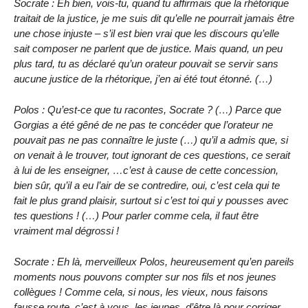
Socrate : Eh bien, vois-tu, quand tu affirmais que la rhétorique
traitait de la justice, je me suis dit qu’elle ne pourrait jamais être
une chose injuste – s’il est bien vrai que les discours qu’elle
sait composer ne parlent que de justice. Mais quand, un peu
plus tard, tu as déclaré qu’un orateur pouvait se servir sans
aucune justice de la rhétorique, j’en ai été tout étonné. (…)
Polos : Qu’est-ce que tu racontes, Socrate ? (…) Parce que
Gorgias a été gêné de ne pas te concéder que l’orateur ne
pouvait pas ne pas connaître le juste (…) qu’il a admis que, si
on venait à le trouver, tout ignorant de ces questions, ce serait
à lui de les enseigner, …c’est à cause de cette concession,
bien sûr, qu’il a eu l’air de se contredire, oui, c’est cela qui te
fait le plus grand plaisir, surtout si c’est toi qui y pousses avec
tes questions ! (…) Pour parler comme cela, il faut être
vraiment mal dégrossi !
Socrate : Eh là, merveilleux Polos, heureusement qu’en pareils
moments nous pouvons compter sur nos fils et nos jeunes
collègues ! Comme cela, si nous, les vieux, nous faisons
fausse route, c’est à vous, les jeunes, d’être là pour corriger