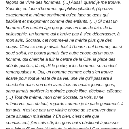
façons de vivre des hommes. (…) Aussi, quand je me trouve,
Socrate, en face d’hommes qui philosophaillent, j’éprouve
exactement le même sentiment qu’en face de gens qui
babillent et s’expriment comme des enfants. (…) Si c’est un
homme d’un certain âge que je vois en train de faire de la
philosophie, un homme qui n’arrive pas à s’en débarrasser, à
mon avis, Socrate, cet homme-là ne mérite plus que des
coups. C’est ce que je disais tout à l’heure : cet homme, aussi
doué soit-il, ne pourra jamais être autre chose qu’un sous-
homme, qui cherche à fuir le centre de la Cité, la place des
débats publics, là où, dit le poète, « les hommes se rendent
remarquables ». Oui, un homme comme cela s’en trouve
écarté pour tout le reste de sa vie, une vie qu’il passera à
chuchoter dans son coin avec trois ou quatre jeunes gens,
sans jamais proférer la moindre parole libre, décisive, efficace.
(…) Tout de même, mon cher Socrate, tu vois, tu ne
m’énerves pas du tout, regarde comme je te parle gentiment, à
ton avis, n’est-ce pas une vilaine chose de se trouver dans
cette situation misérable ? Eh bien, c’est celle que
connaissent, j’en suis sûr, les gens qui s’obstinent à pousser
plus loin qu’il ne faut l’étude de la philosophie ! Car, maintenant,