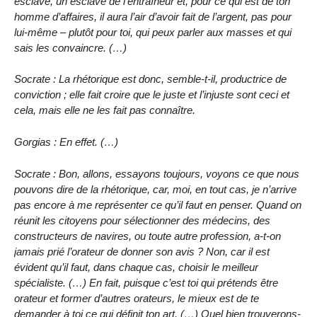
esclave, un esclave de l’entraîneur et, pour ce qui est de ton
homme d’affaires, il aura l’air d’avoir fait de l’argent, pas pour
lui-même – plutôt pour toi, qui peux parler aux masses et qui
sais les convaincre. (…)
Socrate : La rhétorique est donc, semble-t-il, productrice de
conviction ; elle fait croire que le juste et l’injuste sont ceci et
cela, mais elle ne les fait pas connaître.
Gorgias : En effet. (…)
Socrate : Bon, allons, essayons toujours, voyons ce que nous
pouvons dire de la rhétorique, car, moi, en tout cas, je n’arrive
pas encore à me représenter ce qu’il faut en penser. Quand on
réunit les citoyens pour sélectionner des médecins, des
constructeurs de navires, ou toute autre profession, a-t-on
jamais prié l’orateur de donner son avis ? Non, car il est
évident qu’il faut, dans chaque cas, choisir le meilleur
spécialiste. (…) En fait, puisque c’est toi qui prétends être
orateur et former d’autres orateurs, le mieux est de te
demander à toi ce qui définit ton art. (…) Quel bien trouverons-