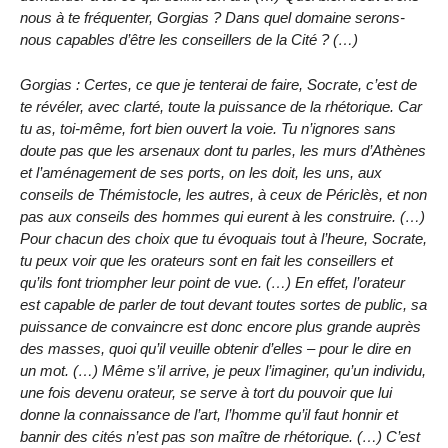
nous à te fréquenter, Gorgias ? Dans quel domaine serons-
nous capables d’être les conseillers de la Cité ? (…)
Gorgias : Certes, ce que je tenterai de faire, Socrate, c’est de
te révéler, avec clarté, toute la puissance de la rhétorique. Car
tu as, toi-même, fort bien ouvert la voie. Tu n’ignores sans
doute pas que les arsenaux dont tu parles, les murs d’Athènes
et l’aménagement de ses ports, on les doit, les uns, aux
conseils de Thémistocle, les autres, à ceux de Périclès, et non
pas aux conseils des hommes qui eurent à les construire. (…)
Pour chacun des choix que tu évoquais tout à l’heure, Socrate,
tu peux voir que les orateurs sont en fait les conseillers et
qu’ils font triompher leur point de vue. (…) En effet, l’orateur
est capable de parler de tout devant toutes sortes de public, sa
puissance de convaincre est donc encore plus grande auprès
des masses, quoi qu’il veuille obtenir d’elles – pour le dire en
un mot. (…) Même s’il arrive, je peux l’imaginer, qu’un individu,
une fois devenu orateur, se serve à tort du pouvoir que lui
donne la connaissance de l’art, l’homme qu’il faut honnir et
bannir des cités n’est pas son maître de rhétorique. (…) C’est