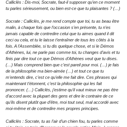
Calliclès : Dis-moi, Socrate, faut-il supposer qu’en ce moment
tu parles sérieusement, ou bien est-ce que tu plaisantes ? (…)
Socrate : Calliclès, je me rend compte que toi, tu as beau être
malin, à chaque fois que l’occasion s’en présente, tu n’es
jamais capable de contredire celui que tu aimes quand il dit
ceci ou cela, et tu le laisse t’entraîner de tous les côtés à la
fois. A l’Assemblée, si tu dis quelque chose, et si le Démos
d’Athènes, lui, ne parle pas comme toi, tu changes d’avis et tu
finis par dire tout ce que Démos d’Athènes veut que tu dises.
(…) Mais comprend bien que c’est pareil pour moi. (…) je fais
de la philosophie ma bien-aimée (…) et tout ce que tu
m’entends dire, c’est ce qu’elle me fait dire. Ces phrases qui
maintenant t’étonnent, c’est la philosophie qui les fait
prononcer. (…) Calliclès, j’estime qu’il vaut mieux ne pas être
d’accord avec la plupart des gens et dire le contraire de ce
qu’ils disent plutôt que d’être, moi tout seul, mal accordé avec
moi-même et de contredire mes propres principes.
Calliclès : Socrate, tu as l’air d’un chien fou, tu parles comme