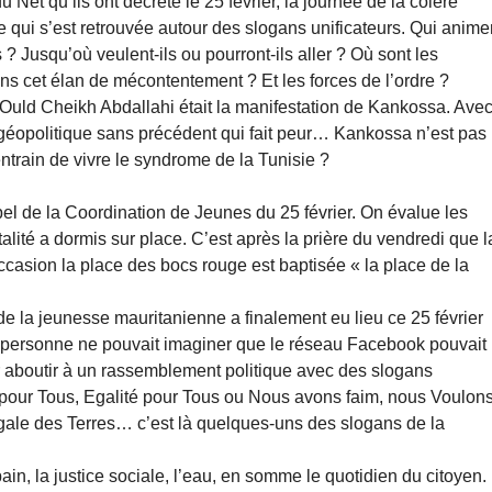
u Net qu’ils ont décrété le 25 février, la journée de la colère
qui s’est retrouvée autour des slogans unificateurs. Qui anime
 ? Jusqu’où veulent-ils ou pourront-ils aller ? Où sont les
dans cet élan de mécontentement ? Et les forces de l’ordre ?
 Ould Cheikh Abdallahi était la manifestation de Kankossa. Ave
 géopolitique sans précédent qui fait peur… Kankossa n’est pas
entrain de vivre le syndrome de la Tunisie ?
el de la Coordination de Jeunes du 25 février. On évalue les
lité a dormis sur place. C’est après la prière du vendredi que l
ccasion la place des bocs rouge est baptisée « la place de la
 de la jeunesse mauritanienne a finalement eu lieu ce 25 février
, personne ne pouvait imaginer que le réseau Facebook pouvait
aboutir à un rassemblement politique avec des slogans
ce pour Tous, Egalité pour Tous ou Nous avons faim, nous Voulon
égale des Terres… c’est là quelques-uns des slogans de la
ain, la justice sociale, l’eau, en somme le quotidien du citoyen.