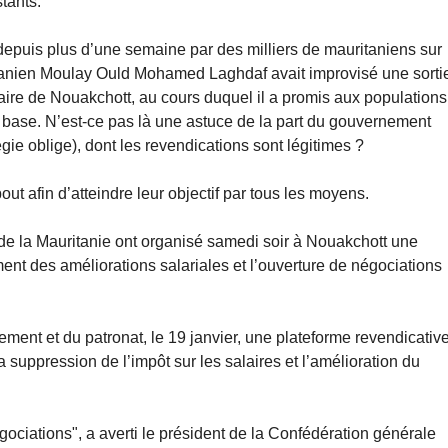
tants.
 depuis plus d’une semaine par des milliers de mauritaniens sur
itanien Moulay Ould Mohamed Laghdaf avait improvisé une sorti
aire de Nouakchott, au cours duquel il a promis aux populations
e base. N’est-ce pas là une astuce de la part du gouvernement
egie oblige), dont les revendications sont légitimes ?
out afin d’atteindre leur objectif par tous les moyens.
 de la Mauritanie ont organisé samedi soir à Nouakchott une
nt des améliorations salariales et l’ouverture de négociations
ment et du patronat, le 19 janvier, une plateforme revendicativ
suppression de l’impôt sur les salaires et l’amélioration du
ociations", a averti le président de la Confédération générale