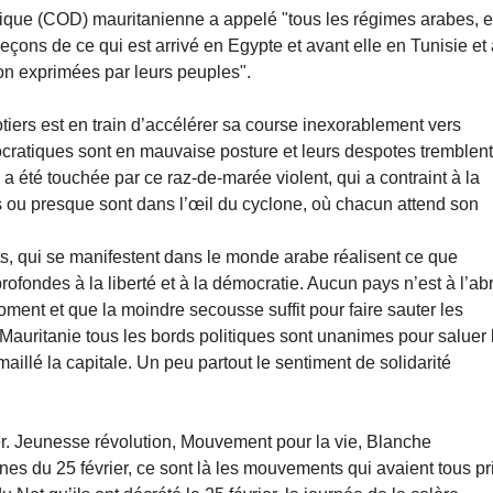
tique (COD) mauritanienne a appelé "tous les régimes arabes, e
eçons de ce qui est arrivé en Egypte et avant elle en Tunisie et
on exprimées par leurs peuples".
otiers est en train d’accélérer sa course inexorablement vers
ocratiques sont en mauvaise posture et leurs despotes tremblen
i a été touchée par ce raz-de-marée violent, qui a contraint à la
 ou presque sont dans l’œil du cyclone, où chacun attend son
, qui se manifestent dans le monde arabe réalisent ce que
ofondes à la liberté et à la démocratie. Aucun pays n’est à l’abr
ment et que la moindre secousse suffit pour faire sauter les
 Mauritanie tous les bords politiques sont unanimes pour saluer 
illé la capitale. Un peu partout le sentiment de solidarité
er. Jeunesse révolution, Mouvement pour la vie, Blanche
s du 25 février, ce sont là les mouvements qui avaient tous pr