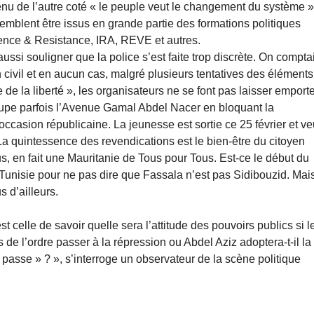
nu de l’autre coté « le peuple veut le changement du système »
emblent être issus en grande partie des formations politiques
ce & Resistance, IRA, REVE et autres.
 aussi souligner que la police s’est faite trop discrète. On comptai
 civil et en aucun cas, malgré plusieurs tentatives des éléments
de la liberté », les organisateurs ne se font pas laisser emport
cupe parfois l’Avenue Gamal Abdel Nacer en bloquant la
occasion républicaine. La jeunesse est sortie ce 25 février et ve
La quintessence des revendications est le bien-être du citoyen
s, en fait une Mauritanie de Tous pour Tous. Est-ce le début du
Tunisie pour ne pas dire que Fassala n’est pas Sidibouzid. Mai
s d’ailleurs.
 celle de savoir quelle sera l’attitude des pouvoirs publics si l
 de l’ordre passer à la répression ou Abdel Aziz adoptera-t-il la
 passe » ? », s’interroge un observateur de la scène politique