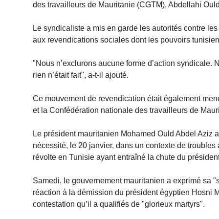
des travailleurs de Mauritanie (CGTM), Abdellahi Ou
Le syndicaliste a mis en garde les autorités contre l
aux revendications sociales dont les pouvoirs tunisien 
"Nous n’exclurons aucune forme d’action syndicale. No
rien n’était fait", a-t-il ajouté.
Ce mouvement de revendication était également mené p
et la Confédération nationale des travailleurs de Mau
Le président mauritanien Mohamed Ould Abdel Aziz a
nécessité, le 20 janvier, dans un contexte de troubles
révolte en Tunisie ayant entraîné la chute du président
Samedi, le gouvernement mauritanien a exprimé sa "sat
réaction à la démission du président égyptien Hosni
contestation qu’il a qualifiés de "glorieux martyrs".