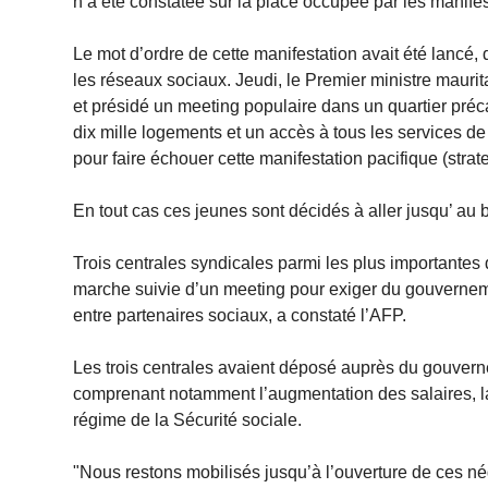
n’a été constatée sur la place occupée par les manifes
Le mot d’ordre de cette manifestation avait été lancé,
les réseaux sociaux. Jeudi, le Premier ministre maur
et présidé un meeting populaire dans un quartier préc
dix mille logements et un accès à tous les services d
pour faire échouer cette manifestation pacifique (strat
En tout cas ces jeunes sont décidés à aller jusqu’ au b
Trois centrales syndicales parmi les plus importantes
marche suivie d’un meeting pour exiger du gouverneme
entre partenaires sociaux, a constaté l’AFP.
Les trois centrales avaient déposé auprès du gouverne
comprenant notamment l’augmentation des salaires, la 
régime de la Sécurité sociale.
"Nous restons mobilisés jusqu’à l’ouverture de ces nég