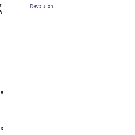
t
Révolution
 à
t
i
le
is