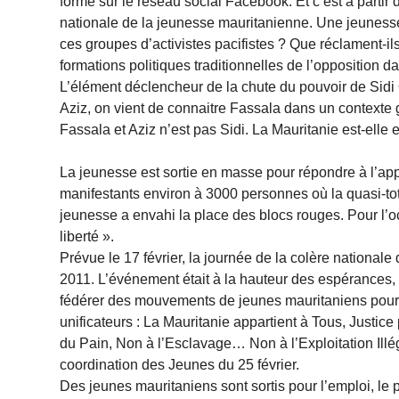
forme sur le réseau social Facebook. Et c’est à partir d
nationale de la jeunesse mauritanienne. Une jeunesse 
ces groupes d’activistes pacifistes ? Que réclament-ils
formations politiques traditionnelles de l’opposition 
L’élément déclencheur de la chute du pouvoir de Sidi
Aziz, on vient de connaitre Fassala dans un contexte
Fassala et Aziz n’est pas Sidi. La Mauritanie est-elle 
La jeunesse est sortie en masse pour répondre à l’app
manifestants environ à 3000 personnes où la quasi-tota
jeunesse a envahi la place des blocs rouges. Pour l’o
liberté ».
Prévue le 17 février, la journée de la colère nationale
2011. L’événement était à la hauteur des espérances
fédérer des mouvements de jeunes mauritaniens pour 
unificateurs : La Mauritanie appartient à Tous, Justi
du Pain, Non à l’Esclavage… Non à l’Exploitation Ill
coordination des Jeunes du 25 février.
Des jeunes mauritaniens sont sortis pour l’emploi, le p