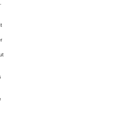
.
t
er
ut
s
e