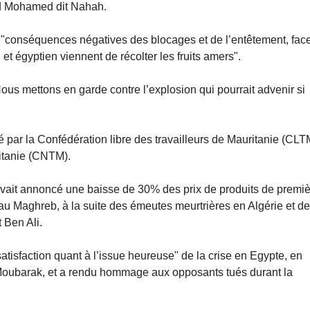
ld Mohamed dit Nahah.
es "conséquences négatives des blocages et de l’entêtement, fac
et égyptien viennent de récolter les fruits amers".
us mettons en garde contre l’explosion qui pourrait advenir si
ar la Confédération libre des travailleurs de Mauritanie (CLT
ritanie (CNTM).
vait annoncé une baisse de 30% des prix de produits de premi
 au Maghreb, à la suite des émeutes meurtrières en Algérie et de
 Ben Ali.
isfaction quant à l’issue heureuse" de la crise en Egypte, en
 Moubarak, et a rendu hommage aux opposants tués durant la