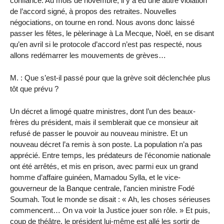
confiance. Au mois de novembre, il y a eu une autre violation
de l’accord signé, à propos des retraites. Nouvelles
négociations, on tourne en rond. Nous avons donc laissé
passer les fêtes, le pèlerinage à La Mecque, Noël, en se disant
qu’en avril si le protocole d’accord n’est pas respecté, nous
allons redémarrer les mouvements de grèves…
M. : Que s’est-il passé pour que la grève soit déclenchée plus
tôt que prévu ?
Un décret a limogé quatre ministres, dont l’un des beaux-
frères du président, mais il semblerait que ce monsieur ait
refusé de passer le pouvoir au nouveau ministre. Et un
nouveau décret l’a remis à son poste. La population n’a pas
apprécié. Entre temps, les prédateurs de l’économie nationale
ont été arrêtés, et mis en prison, avec parmi eux un grand
homme d’affaire guinéen, Mamadou Sylla, et le vice-
gouverneur de la Banque centrale, l’ancien ministre Fodé
Soumah. Tout le monde se disait : « Ah, les choses sérieuses
commencent… On va voir la Justice jouer son rôle. » Et puis,
coup de théâtre, le président lui-même est allé les sortir de