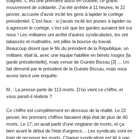
soignés. C’est une première aussi en Guinée, ce grand
mouvement de solidarité. J’ai été arrêtée à 11 heures, le 22
janvier, accusée d’avoir incité les gens à lapider le cortège
présidentiel. C’est faux : si j’avais incité les jeunes à lapider ou
à agresser le cortège, c’est sûr que les gardes auraient tiré sur
nous ! Les militaires ont arrêté d’autres syndicalistes, les ont
tabassés et maltraités, ont pillés la bourse du travail.
Beaucoup disent que le fils du président de la République, un
militaire, était là, avec une équipe habillée en bérets rouges [la
garde présidentielle], mais venue de Guinée Bissau [3] … Un
fait démenti par le président de la Guinée Bissau, mais nous
avons lancé une enquête.
M. : La presse parle de 113 morts. D’où vient ce chiffre, et
vous paraît-il réaliste ?
Ce chiffre est complètement en dessous de la réalité. Le 22
janvier, les premiers chiffres faisaient déjà état de plus de 60
morts. Le 17, on avait parlé d’une vingtaine de morts, et ça
bien avant le début de l’état d’urgence… Les syndicats sont en
train de recenser les morts. Chaque syndicaliste est lié à une