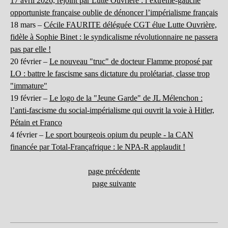
17 avril 2026, rejoint par Lutte Ouvrière : l’extrême-gauche
opportuniste française oublie de dénoncer l’impérialisme français
18 mars –
Cécile FAURITE déléguée CGT élue Lutte Ouvrière,
fidèle à Sophie Binet : le syndicalisme révolutionnaire ne passera
pas par elle !
20 février –
Le nouveau "truc" de docteur Flamme proposé par
LO : battre le fascisme sans dictature du prolétariat, classe trop
"immature"
19 février –
Le logo de la "Jeune Garde" de JL Mélenchon :
l’anti-fascisme du social-impérialisme qui ouvrit la voie à Hitler,
Pétain et Franco
4 février –
Le sport bourgeois opium du peuple - la CAN
financée par Total-Françafrique : le NPA-R applaudit !
page précédente
page suivante