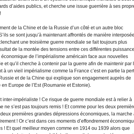
liards d’aides publics, et cherche une issue guerrière à ses propr
!
nt de la Chine et de la Russie d’un côté et un autre bloc
’ils se sont jusqu’à maintenant affrontés de manière interposé
clenchant une troisième guerre mondiale se fait toujours plus
ultat de la montée des tensions entre ces différentes puissanc
ul économique de l’impérialisme américain face aux nouvelles
 et qu’il cherche à contenir par la guerre afin de maintenir par 
t à un vieil impérialisme comme la France c’est en partie la per
a Russie et de la Chine qui explique son engagement auprès de
e en Europe de l’Est (Roumanie et Estonie).
 inter-impérialiste ! Ce risque de guerre mondiale est à relier à
e ne s’est pas toujours remis ! Et comme pour les deux premièr
s deux premières grandes dépressions économiques, la marche 
ondrement ! Or c’est dans ces moments d’effondrement économiq
res ! Et quel meilleur moyen comme en 1914 ou 1939 alors que