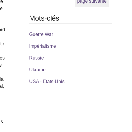
page suivante
te
he
Mots-clés
ord
Guerre War
ir
Impérialisme
ses
Russie
e
Ukraine
la
USA - Etats-Unis
al,
ns