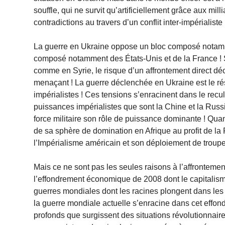
souffle, qui ne survit qu’artificiellement grâce aux mil
contradictions au travers d’un conflit inter-impérialiste 
La guerre en Ukraine oppose un bloc composé notamme
composé notamment des États-Unis et de la France ! S
comme en Syrie, le risque d’un affrontement direct dé
menaçant ! La guerre déclenchée en Ukraine est le rés
impérialistes ! Ces tensions s’enracinent dans le rec
puissances impérialistes que sont la Chine et la Russie
force militaire son rôle de puissance dominante ! Quan
de sa sphère de domination en Afrique au profit de l
l’Impérialisme américain et son déploiement de troup
Mais ce ne sont pas les seules raisons à l’affrontement
l’effondrement économique de 2008 dont le capitalism
guerres mondiales dont les racines plongent dans le
la guerre mondiale actuelle s’enracine dans cet eff
profonds que surgissent des situations révolutionnai