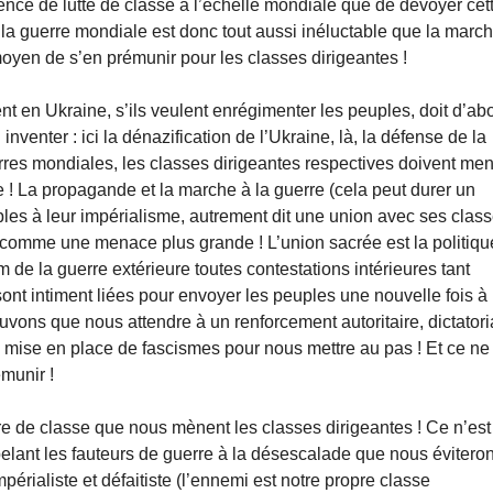
nce de lutte de classe à l’échelle mondiale que de dévoyer cet
 la guerre mondiale est donc tout aussi inéluctable que la marc
 moyen de s’en prémunir pour les classes dirigeantes !
t en Ukraine, s’ils veulent enrégimenter les peuples, doit d’ab
inventer : ici la dénazification de l’Ukraine, là, la défense de la
es mondiales, les classes dirigeantes respectives doivent ment
e ! La propagande et la marche à la guerre (cela peut durer un
les à leur impérialisme, autrement dit une union avec ses clas
s comme une menace plus grande ! L’union sacrée est la politiqu
m de la guerre extérieure toutes contestations intérieures tant
 sont intiment liées pour envoyer les peuples une nouvelle fois à 
vons que nous attendre à un renforcement autoritaire, dictatori
 la mise en place de fascismes pour nous mettre au pas ! Et ce ne
émunir !
e de classe que nous mènent les classes dirigeantes ! Ce n’est
elant les fauteurs de guerre à la désescalade que nous évitero
périaliste et défaitiste (l’ennemi est notre propre classe