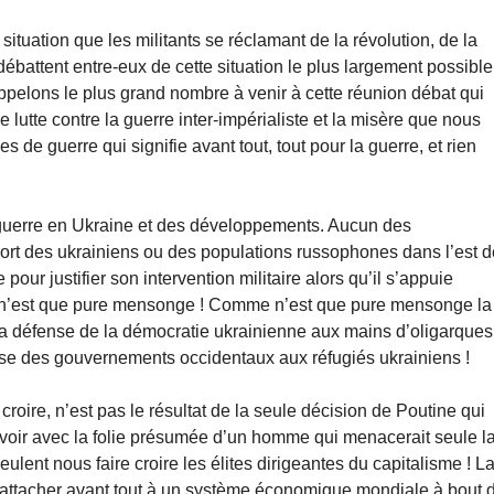
situation que les militants se réclamant de la révolution, de la
 débattent entre-eux de cette situation le plus largement possible
ppelons le plus grand nombre à venir à cette réunion débat qui
lutte contre la guerre inter-impérialiste et la misère que nous
de guerre qui signifie avant tout, tout pour la guerre, et rien
guerre en Ukraine et des développements. Aucun des
 sort des ukrainiens ou des populations russophones dans l’est 
pour justifier son intervention militaire alors qu’il s’appuie
n’est que pure mensonge ! Comme n’est que pure mensonge la
 la défense de la démocratie ukrainienne aux mains d’oligarques
use des gouvernements occidentaux aux réfugiés ukrainiens !
croire, n’est pas le résultat de la seule décision de Poutine qui
n à voir avec la folie présumée d’un homme qui menacerait seule l
eulent nous faire croire les élites dirigeantes du capitalisme ! L
 rattacher avant tout à un système économique mondiale à bout 