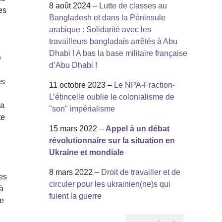
8 août 2024 –
Lutte de classes au
es
Bangladesh et dans la Péninsule
arabique : Solidarité avec les
travailleurs bangladais arrêtés à Abu
Dhabi ! A bas la base militaire française
e
d’Abu Dhabi !
es
11 octobre 2023 –
Le NPA-Fraction-
L’étincelle oublie le colonialisme de
la
"son" impérialisme
te
15 mars 2022 –
Appel à un débat
révolutionnaire sur la situation en
Ukraine et mondiale
8 mars 2022 –
Droit de travailler et de
es
circuler pour les ukrainien(ne)s qui
à
fuient la guerre
ue