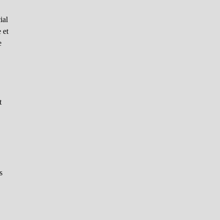
ial
 et
e
t
s
s