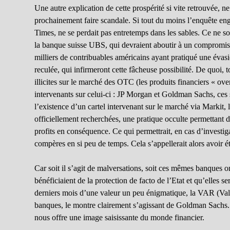
Une autre explication de cette prospérité si vite retrouvée, n
prochainement faire scandale. Si tout du moins l’enquête enga
Times, ne se perdait pas entretemps dans les sables. Ce ne son
la banque suisse UBS, qui devraient aboutir à un compromis a
milliers de contribuables américains ayant pratiqué une évasio
reculée, qui infirmeront cette fâcheuse possibilité. De quoi, 
illicites sur le marché des OTC (les produits financiers « ove
intervenants sur celui-ci : JP Morgan et Goldman Sachs, ces 
l’existence d’un cartel intervenant sur le marché via Markit,
officiellement recherchées, une pratique occulte permettant 
profits en conséquence. Ce qui permettrait, en cas d’investi
compères en si peu de temps. Cela s’appellerait alors avoir é
Car soit il s’agit de malversations, soit ces mêmes banques o
bénéficiaient de la protection de facto de l’Etat et qu’elles 
derniers mois d’une valeur un peu énigmatique, la VAR (Value
banques, le montre clairement s’agissant de Goldman Sachs.
nous offre une image saisissante du monde financier.