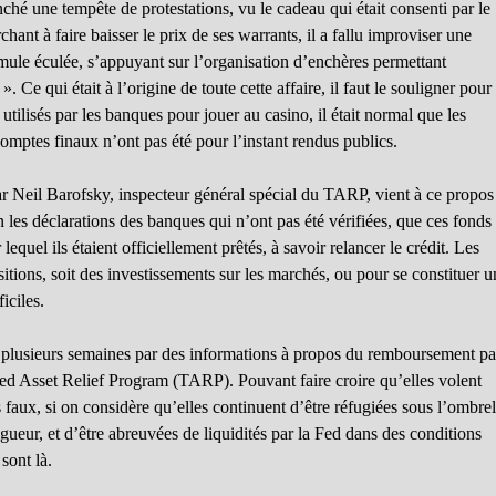
nché une tempête de protestations, vu le cadeau qui était consenti par le
ant à faire baisser le prix de ses warrants, il a fallu improviser une
ormule éculée, s’appuyant sur l’organisation d’enchères permettant
 Ce qui était à l’origine de toute cette affaire, il faut le souligner pour
utilisés par les banques pour jouer au casino, il était normal que les
omptes finaux n’ont pas été pour l’instant rendus publics.
r Neil Barofsky, inspecteur général spécial du TARP, vient à ce propos
n les déclarations des banques qui n’ont pas été vérifiées, que ces fonds
equel ils étaient officiellement prêtés, à savoir relancer le crédit. Les
sitions, soit des investissements sur les marchés, ou pour se constituer u
iciles.
s plusieurs semaines par des informations à propos du remboursement pa
led Asset Relief Program (TARP). Pouvant faire croire qu’elles volent
s faux, si on considère qu’elles continuent d’être réfugiées sous l’ombrel
ueur, et d’être abreuvées de liquidités par la Fed dans des conditions
 sont là.