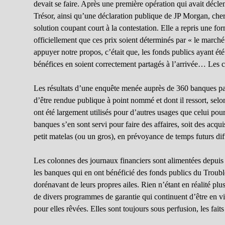
devait se faire. Après une première opération qui avait décle
Trésor, ainsi qu’une déclaration publique de JP Morgan, cherch
solution coupant court à la contestation. Elle a repris une f
officiellement que ces prix soient déterminés par « le marché ».
appuyer notre propos, c’était que, les fonds publics ayant été 
bénéfices en soient correctement partagés à l’arrivée… Les c
Les résultats d’une enquête menée auprès de 360 banques pa
d’être rendue publique à point nommé et dont il ressort, selo
ont été largement utilisés pour d’autres usages que celui pour l
banques s’en sont servi pour faire des affaires, soit des acqui
petit matelas (ou un gros), en prévoyance de temps futurs diff
Les colonnes des journaux financiers sont alimentées depui
les banques qui en ont bénéficié des fonds publics du Troub
dorénavant de leurs propres ailes. Rien n’étant en réalité plu
de divers programmes de garantie qui continuent d’être en vig
pour elles rêvées. Elles sont toujours sous perfusion, les faits