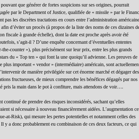
e pouvant que générer de fortes suspicions sur ses origines, pourrait
gée par le Department of Justice, qualifiée de « missile » par le Financ
t pas les discrètes tractations en cours entre l’administration américaine
fin d’éviter un procès (à propos de la liste des noms de ces dizaines d
n fiscale à grande échelle), dont la date est proche après avoir été
toutefois, s’agit-il ? D’une enquête concernant d’éventuelles ententes
r-the-counter »), plus précisément sur leur prix, entre les plus grands
stars du « Top ten » qui font la une quoiqu’il advienne. Les preuves de
 le plus important « vendor » (intermédiaire) américain, sont actuellemen
d’intervenir de manière privilégiée sur cet énorme marché et dégager de
gations fructueuses, de mieux comprendre les bénéfices dégagés par nos
té pris la main dans le pot à confiture, mais attendons de voir….
nt continué de prendre des risques inconsidérés, sachant qu’elles
seraient si nécessaire à nouveau financièrement aidées. L’augmentation ce
-at-Risk), qui mesure les pertes potentielles et notamment celles des
 Il y a donc probablement eu combinaison de ces deux facteurs, ce qui