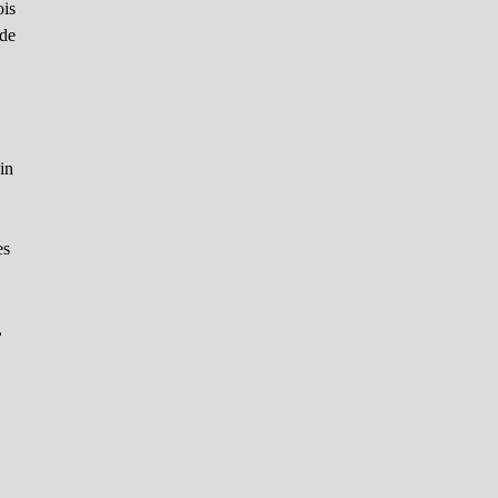
ois
 de
in
es
,