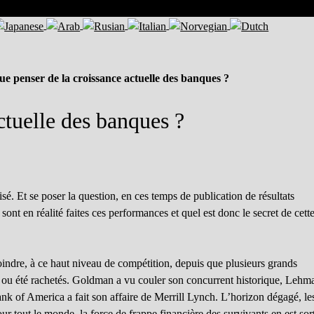
ue penser de la croissance actuelle des banques ?
ctuelle des banques ?
uisé. Et se poser la question, en ces temps de publication de résultats
nt en réalité faites ces performances et quel est donc le secret de cett
oindre, à ce haut niveau de compétition, depuis que plusieurs grands
lite ou été rachetés. Goldman a vu couler son concurrent historique, Lehm
nk of America a fait son affaire de Merrill Lynch. L’horizon dégagé, le
our tout le monde, la force de frappe financière des survivants en est sor