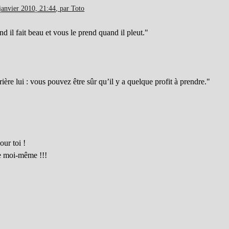
janvier 2010, 21:44
,
par
Toto
il fait beau et vous le prend quand il pleut."
rière lui : vous pouvez être sûr qu’il y a quelque profit à prendre."
our toi !
e moi-même !!!