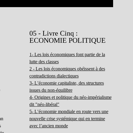
05 - Livre Cinq :
ECONOMIE POLITIQUE
1- Les lois économiques font partie de la
lutte des classes
2 - Les lois économiques obéissent à des
contradictions dialectiques
3- L’économie capitaliste, des structures
e
issues du non-équilibre
4- Origines et politique du néo-impérialisme
dit "néo-libéral"
5- L’économie mondiale en route vers une
an
nouvelle crise systémique qui en termine
s
avec l’ancien monde
tie