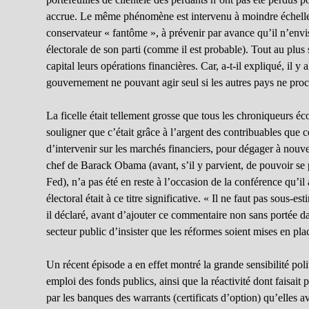
accrue. Le même phénomène est intervenu à moindre échell
conservateur « fantôme », à prévenir par avance qu’il n’envisa
électorale de son parti (comme il est probable). Tout au pl
capital leurs opérations financières. Car, a-t-il expliqué, il y
gouvernement ne pouvant agir seul si les autres pays ne pro
La ficelle était tellement grosse que tous les chroniqueurs 
souligner que c’était grâce à l’argent des contribuables que 
d’intervenir sur les marchés financiers, pour dégager à nou
chef de Barack Obama (avant, s’il y parvient, de pouvoir se 
Fed), n’a pas été en reste à l’occasion de la conférence qu’i
électoral était à ce titre significative. « Il ne faut pas sous-e
il déclaré, avant d’ajouter ce commentaire non sans portée dan
secteur public d’insister que les réformes soient mises en pla
Un récent épisode a en effet montré la grande sensibilité poli
emploi des fonds publics, ainsi que la réactivité dont faisait 
par les banques des warrants (certificats d’option) qu’elles a