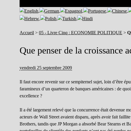
Accueil
>
05 - Livre Cinq : ECONOMIE POLITIQUE
>
Q
Que penser de la croissance a
vendredi 25 septembre 2009
Il faut encore revenir sur ce sempiternel sujet, loin d’être ép
faramineux d’un quarteron de banques américaines : de quoi so
excellence ?
Il a été largement relevé que la concurrence était devenue m
acteurs de Wall Street avaient disparu, après avoir fait fail
Brothers, tandis que JP Morgan a absorbé Bear Stearns et Ba
portefeuilles de clientèle des perdants n’ont pas été perdus p