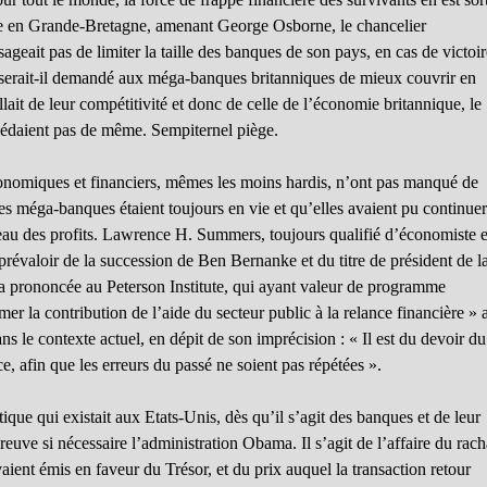
e en Grande-Bretagne, amenant George Osborne, le chancelier
geait pas de limiter la taille des banques de son pays, en cas de victoi
us serait-il demandé aux méga-banques britanniques de mieux couvrir en
 allait de leur compétitivité et donc de celle de l’économie britannique, le
cédaient pas de même. Sempiternel piège.
économiques et financiers, mêmes les moins hardis, n’ont pas manqué de
ces méga-banques étaient toujours en vie et qu’elles avaient pu continue
veau des profits. Lawrence H. Summers, toujours qualifié d’économiste 
prévaloir de la succession de Ben Bernanke et du titre de président de l
l a prononcée au Peterson Institute, qui ayant valeur de programme
stimer la contribution de l’aide du secteur public à la relance financière » a
s le contexte actuel, en dépit de son imprécision : « Il est du devoir du
ce, afin que les erreurs du passé ne soient pas répétées ».
tique qui existait aux Etats-Unis, dès qu’il s’agit des banques et de leur
preuve si nécessaire l’administration Obama. Il s’agit de l’affaire du rach
vaient émis en faveur du Trésor, et du prix auquel la transaction retour