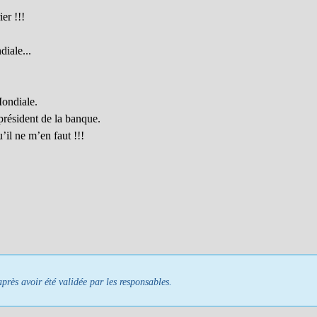
er !!!
iale...
Mondiale.
résident de la banque.
’il ne m’en faut !!!
près avoir été validée par les responsables.