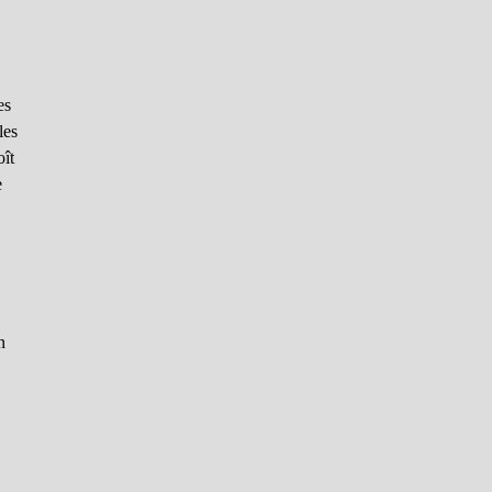
es
les
oît
e
n