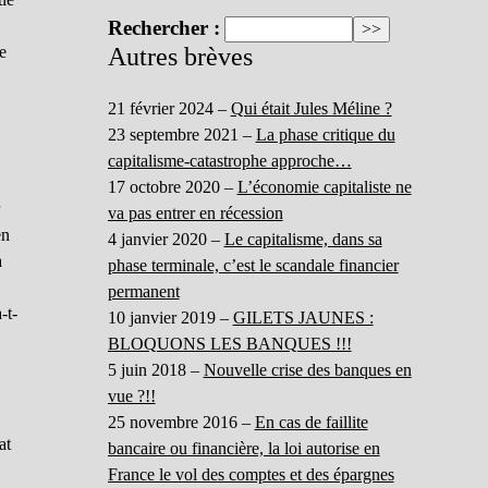
Rechercher :
re
Autres brèves
21 février 2024 –
Qui était Jules Méline ?
23 septembre 2021 –
La phase critique du
capitalisme-catastrophe approche…
17 octobre 2020 –
L’économie capitaliste ne
r
va pas entrer en récession
en
4 janvier 2020 –
Le capitalisme, dans sa
a
phase terminale, c’est le scandale financier
permanent
-t-
10 janvier 2019 –
GILETS JAUNES :
BLOQUONS LES BANQUES !!!
5 juin 2018 –
Nouvelle crise des banques en
vue ?!!
25 novembre 2016 –
En cas de faillite
at
bancaire ou financière, la loi autorise en
France le vol des comptes et des épargnes