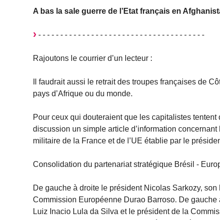
A bas la sale guerre de l’Etat français en Afghanist
- - - - - - - - - - - - - - - - - - - - - - - - - - - - - - - - - - - - - -
Rajoutons le courrier d’un lecteur :
Il faudrait aussi le retrait des troupes françaises de Cô
pays d’Afrique ou du monde.
Pour ceux qui douteraient que les capitalistes tentent d
discussion un simple article d’information concernant
militaire de la France et de l’UE établie par le présid
Consolidation du partenariat stratégique Brésil - Eur
De gauche à droite le président Nicolas Sarkozy, son h
Commission Européenne Durao Barroso. De gauche à d
Luiz Inacio Lula da Silva et le président de la Com