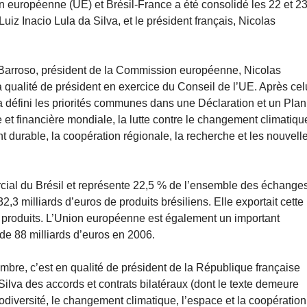
n européenne (UE) et Brésil-France a été consolidé les 22 et 2
uiz Inacio Lula da Silva, et le président français, Nicolas
rroso, président de la Commission européenne, Nicolas
 qualité de président en exercice du Conseil de l’UE. Après cel
a défini les priorités communes dans une Déclaration et un Plan
 et financière mondiale, la lutte contre le changement climatiqu
 durable, la coopération régionale, la recherche et les nouvell
cial du Brésil et représente 22,5 % de l’ensemble des échange
3 milliards d’euros de produits brésiliens. Elle exportait cette
 produits. L’Union européenne est également un important
 de 88 milliards d’euros en 2006.
embre, c’est en qualité de président de la République française
ilva des accords et contrats bilatéraux (dont le texte demeure
iodiversité, le changement climatique, l’espace et la coopération