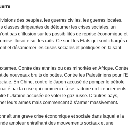
uerre
ivisions des peuples, les guerres civiles, les guerres locales,
 classes dirigeantes de détourner les crises sociales, un
n’ont pas d’illusion sur les possibilités de reprise économique et
mise illusoire sur les rails. Ce sont les Etats qui sont chargés 
nt et désamorcer les crises sociales et politiques en faisant
externes. Contre des ethnies ou des minorités en Afrique. Contr
ut de nouveaux bruits de bottes. Contre les Palestiniens pour l’E
ociale. En Chine, contre le Japon accusé de pomper le pétrole
enacé par la crise qui commence à se traduire en licenciements
tre l’Ukraine accusée de voler le gaz russe. D’autres pays,
urner leurs armes mais commencent à s’armer massivement.
onnaît une grave crise économique et sociale dans laquelle la
 grande ampleur entraînant des mouvements sociaux et une