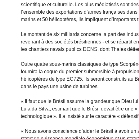
scientifique et culturelle. Les plus médiatisés sont des
l’ensemble des exportations d’armes françaises dans 
marins et 50 hélicoptères, ils impliquent d’importants 
Le montant de six milliards concerne la part des industri
revenant à des sociétés brésiliennes - et se répartit en
les chantiers navals publics DCNS, dont Thales détie
Outre quatre sous-marins classiques de type Scorpène
fournira la coque du premier submersible à propulsion 
hélicoptères de type EC725, ils seront construits au Bré
dans le pays une usine de turbines.
« Il faut que le Brésil assume la grandeur que Dieu l
Lula da Silva, estimant que le Brésil devait être une «
technologique ». Il a insisté sur le caractère « défensif
« Nous avons conscience d’aider le Brésil à avoir un s
statut de puissance mondiale économique et un statut