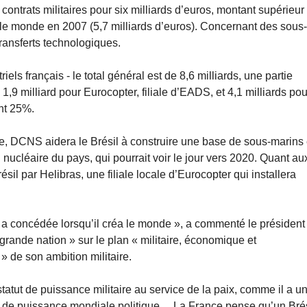
 contrats militaires pour six milliards d’euros, montant supérieur
le monde en 2007 (5,7 milliards d’euros). Concernant des sous
transferts technologiques.
els français - le total général est de 8,6 milliards, une partie
 1,9 milliard pour Eurocopter, filiale d’EADS, et 4,1 milliards pou
nt 25%.
, DCNS aidera le Brésil à construire une base de sous-marins 
nucléaire du pays, qui pourrait voir le jour vers 2020. Quant au
sil par Helibras, une filiale locale d’Eurocopter qui installera
ui a concédée lorsqu’il créa le monde », a commenté le président
 grande nation » sur le plan « militaire, économique et
 » de son ambition militaire.
tatut de puissance militaire au service de la paix, comme il a u
 de puissance mondiale politique ... La France pense qu’un Brés