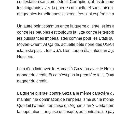
contestation sans précédent. Corruption, abus de pouvo
les dirigeants avec la guerre criminelle et sans raiso
dirigeantes israéliennes, discréditées, ont espéré se r
Un autre point commun entre la guerre d’Israël et les au
contre les peuples est toujours la lutte contre le terror
les puissances impérialistes comme pour les Etats qui
Moyen-Orient. Al Qaida, actuelle bête noire des USA 
islamiste par … les USA. Ben Laden était alors un ag
Hussein.
Loin d’en finir avec le Hamas à Gaza ou avec le Hezboll
donner du crédit. Et ce n’est pas la première fois. Quan
gagner du crédit.
La guerre d’Israël contre Gaza a le même caractère que
maintenir la domination de l’impérialisme sur le monde
Que fait l’armée française en Afghanistan ? Certainem
la population française qui risque, au contraire, de pa