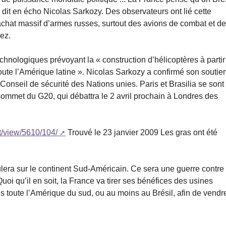
 dit en écho Nicolas Sarkozy. Des observateurs ont lié cette
achat massif d’armes russes, surtout des avions de combat et d
ez.
echnologiques prévoyant la « construction d’hélicoptères à partir
oute l’Amérique latine ». Nicolas Sarkozy a confirmé son soutie
onseil de sécurité des Nations unies. Paris et Brasilia se sont
met du G20, qui débattra le 2 avril prochain à Londres des
.
/view/5610/104/
Trouvé le 23 janvier 2009 Les gras ont été
roulera sur le continent Sud-Américain. Ce sera une guerre contre
Quoi qu’il en soit, la France va tirer ses bénéfices des usines
ns toute l’Amérique du sud, ou au moins au Brésil, afin de vendr