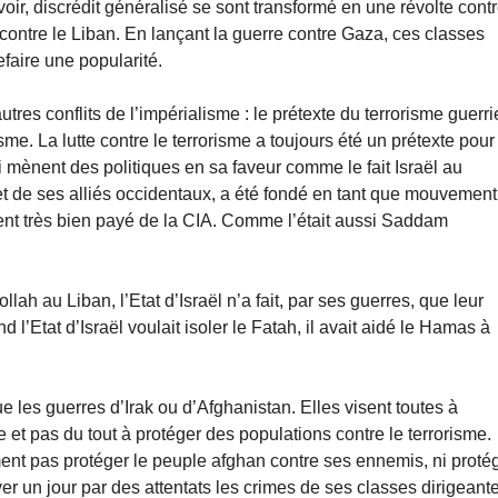
ir, discrédit généralisé se sont transformé en une révolte cont
n contre le Liban. En lançant la guerre contre Gaza, ces classes
efaire une popularité.
tres conflits de l’impérialisme : le prétexte du terrorisme guerri
isme. La lutte contre le terrorisme a toujours été un prétexte pour
 mènent des politiques en sa faveur comme le fait Israël au
et de ses alliés occidentaux, a été fondé en tant que mouvement
ent très bien payé de la CIA. Comme l’était aussi Saddam
ah au Liban, l’Etat d’Israël n’a fait, par ses guerres, que leur
d l’Etat d’Israël voulait isoler le Fatah, il avait aidé le Hamas à
 les guerres d’Irak ou d’Afghanistan. Elles visent toutes à
 et pas du tout à protéger des populations contre le terrorisme.
ent pas protéger le peuple afghan contre ses ennemis, ni proté
yer un jour par des attentats les crimes de ses classes dirigeant