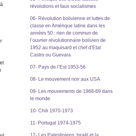
 à
révolutions et faux socialismes
-
06- Révolution bolivienne et luttes de
classe en Amérique latine dans les
années 50 : rien de commun de
l’ouvrier révolutionnaire bolivien de
r
1952 au maquisard et chef d’Etat
Castro ou Guevara
et
07- Pays de l’Est 1953-56
x
08- Le mouvement noir aux USA
09- Les mouvements de 1968-69 dans
le monde
10- Chili 1970-1973
11- Portugal 1974-1975
n
12- Les Palestiniens, Israël et la
il