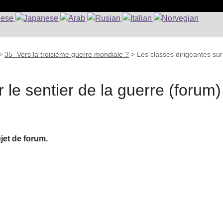
>
35- Vers la troisième guerre mondiale ?
>
Les classes dirigeantes sur
 le sentier de la guerre (forum)
ujet de forum.