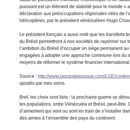
puissant est un élément de stabilité pour le monde » a
déclaration aux préoccupations régionales nées de l’
hélicoptères, par le président vénézuélien Hugo Chav
Le président français a aussi noté que les transferts t
du Brésil permettront à nos sociétés de rayonner sur t
l’ambition du Brésil d’occuper un siège permanent au C
engagées à adopter une approche commune lors du som
moyens de réformer le système financier international
Source :
http://www.lagrandeepoque.com/LGE/content
ajoutés par mes soins.
Bref, les choix sont faits : la prochaine guerre se dé
les populations, entre Vénézuela et Brésil, peut-être. 
d’armement qui vont ou sont en train de s’installer da
des armes à l’ensemble des pays du continent.