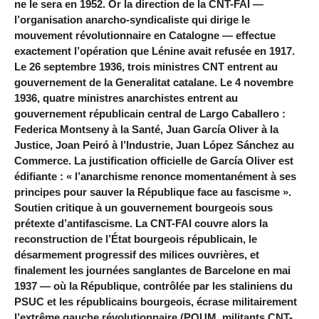
ne le sera en 1952. Or la direction de la CNT-FAI —
l’organisation anarcho-syndicaliste qui dirige le
mouvement révolutionnaire en Catalogne — effectue
exactement l’opération que Lénine avait refusée en 1917.
Le 26 septembre 1936, trois ministres CNT entrent au
gouvernement de la Generalitat catalane. Le 4 novembre
1936, quatre ministres anarchistes entrent au
gouvernement républicain central de Largo Caballero :
Federica Montseny à la Santé, Juan García Oliver à la
Justice, Joan Peiró à l’Industrie, Juan López Sánchez au
Commerce. La justification officielle de García Oliver est
édifiante : « l’anarchisme renonce momentanément à ses
principes pour sauver la République face au fascisme ».
Soutien critique à un gouvernement bourgeois sous
prétexte d’antifascisme. La CNT-FAI couvre alors la
reconstruction de l’État bourgeois républicain, le
désarmement progressif des milices ouvrières, et
finalement les journées sanglantes de Barcelone en mai
1937 — où la République, contrôlée par les staliniens du
PSUC et les républicains bourgeois, écrase militairement
l’extrême gauche révolutionnaire (POUM, militants CNT-