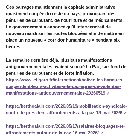
Ces barrages maintiennent la capitale administrative
quasiment coupée du reste du pays, provoquant des
pénuries de carburant, de nourriture et de médicaments.
Le gouvernement a annoncé qu’il interviendrait de
nouveau mardi sur les routes bloquées afin de mettre en
place un nouveau « corridor humanitaire » pendant six
heures.
La semaine dernière déjà, plusieurs manifestations
antigouvernementales avaient secoué La Paz, sur fond de
pénuries de carburant et de forte inflation.
https://www.lefigaro.fr/international/bolivie-les-banques-
suspendent-leurs-activites-a-la-paz-apres-de-violentes-
manifestations-antigouvernementales-20260519
https://berthoalain.com/2026/05/19/mobilisation-syndicale-
contre-le-president-affrontements-a-la-paz-18-mai-2026/
https://berthoalain.com/2026/05/17/salaires-bloquages-et-
affrontements-autour-de-la-paz-16-mai-2026/