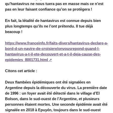
qu’hantavirus ne nous tuera pas en masse mais ce n’est
pas en leur faisant confiance qu’on se protègera !
En fait, la létalité de hantavirus est connue depuis bien
plus longtemps qu’ils ne l’ont prétendu. Il tue déjà
beacoup !
https://www.franceinfo.fr/faits-divers/hantavirus-declare-a-
bord-d-un-navire-de-croisiere/onvousrepond-quand-l-
hantavirus-a-t-il-ete-decouvert-et-a-t-il-deja-cause-des-
epidemies_8001731.html
Citons cet article :
Deux flambées épidémiques ont été signalées en
Argentine depuis la découverte du virus. La première date
de 1996 : un foyer avait été détecté dans le village d’El
Bolson, dans le sud-ouest de l’Argentine, et plusieurs
personnes étaient mortes. Une seconde épidémie avait été
signalée en 2018 à Epuyén, toujours dans le sud-ouest