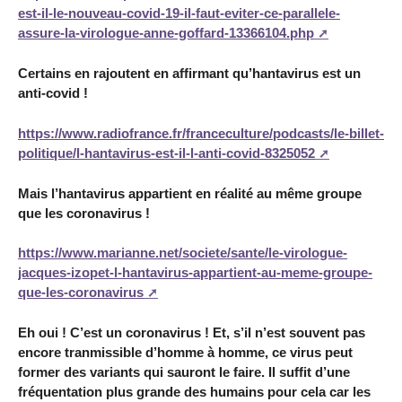
est-il-le-nouveau-covid-19-il-faut-eviter-ce-parallele-
assure-la-virologue-anne-goffard-13366104.php
Certains en rajoutent en affirmant qu’hantavirus est un
anti-covid !
https://www.radiofrance.fr/franceculture/podcasts/le-billet-
politique/l-hantavirus-est-il-l-anti-covid-8325052
Mais l’hantavirus appartient en réalité au même groupe
que les coronavirus !
https://www.marianne.net/societe/sante/le-virologue-
jacques-izopet-l-hantavirus-appartient-au-meme-groupe-
que-les-coronavirus
Eh oui ! C’est un coronavirus ! Et, s’il n’est souvent pas
encore tranmissible d’homme à homme, ce virus peut
former des variants qui sauront le faire. Il suffit d’une
fréquentation plus grande des humains pour cela car les