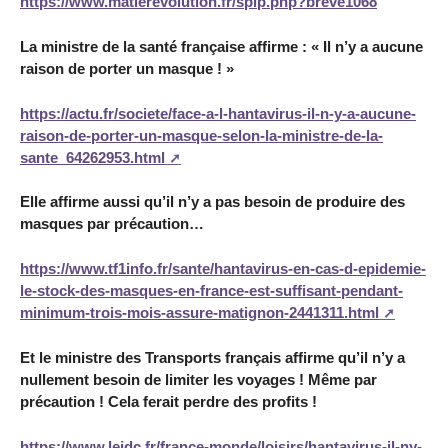
https://www.matierevolution.fr/spip.php?breve1068
La ministre de la santé française affirme : « Il n’y a aucune
raison de porter un masque ! »
https://actu.fr/societe/face-a-l-hantavirus-il-n-y-a-aucune-
raison-de-porter-un-masque-selon-la-ministre-de-la-
sante_64262953.html
Elle affirme aussi qu’il n’y a pas besoin de produire des
masques par précaution…
https://www.tf1info.fr/sante/hantavirus-en-cas-d-epidemie-
le-stock-des-masques-en-france-est-suffisant-pendant-
minimum-trois-mois-assure-matignon-2441311.html
Et le ministre des Transports français affirme qu’il n’y a
nullement besoin de limiter les voyages ! Même par
précaution ! Cela ferait perdre des profits !
https://www.lejdc.fr/france-monde/loisirs/hantavirus-il-ny-