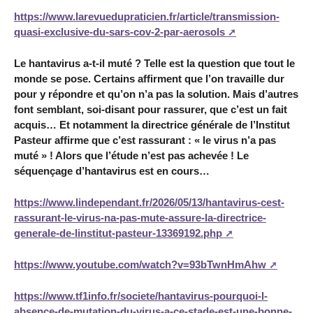
https://www.larevuedupraticien.fr/article/transmission-
quasi-exclusive-du-sars-cov-2-par-aerosols
Le hantavirus a-t-il muté ? Telle est la question que tout le
monde se pose. Certains affirment que l’on travaille dur
pour y répondre et qu’on n’a pas la solution. Mais d’autres
font semblant, soi-disant pour rassurer, que c’est un fait
acquis… Et notamment la directrice générale de l’Institut
Pasteur affirme que c’est rassurant : « le virus n’a pas
muté » ! Alors que l’étude n’est pas achevée ! Le
séquençage d’hantavirus est en cours…
https://www.lindependant.fr/2026/05/13/hantavirus-cest-
rassurant-le-virus-na-pas-mute-assure-la-directrice-
generale-de-linstitut-pasteur-13369192.php
https://www.youtube.com/watch?v=93bTwnHmAhw
https://www.tf1info.fr/societe/hantavirus-pourquoi-l-
absence-de-mutation-du-virus-a-ce-stade-est-une-bonne-