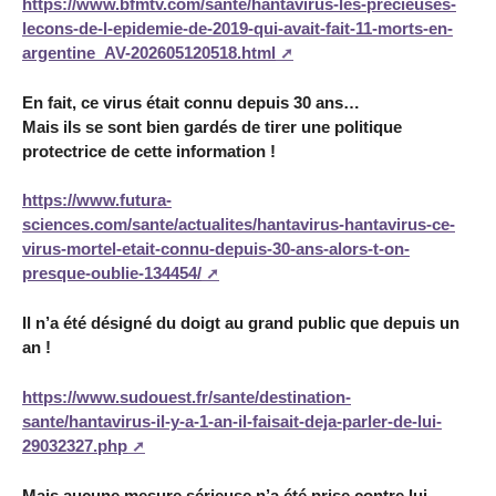
https://www.bfmtv.com/sante/hantavirus-les-precieuses-
lecons-de-l-epidemie-de-2019-qui-avait-fait-11-morts-en-
argentine_AV-202605120518.html
En fait, ce virus était connu depuis 30 ans…
Mais ils se sont bien gardés de tirer une politique
protectrice de cette information !
https://www.futura-
sciences.com/sante/actualites/hantavirus-hantavirus-ce-
virus-mortel-etait-connu-depuis-30-ans-alors-t-on-
presque-oublie-134454/
Il n’a été désigné du doigt au grand public que depuis un
an !
https://www.sudouest.fr/sante/destination-
sante/hantavirus-il-y-a-1-an-il-faisait-deja-parler-de-lui-
29032327.php
Mais aucune mesure sérieuse n’a été prise contre lui…