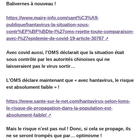
Balivernes à nouveau !
https://www.maire-info.com/sant%C3%A9-
publique/hantavirus-la-situation-sous-
contr%EF%BF%BDle-l%27oms-rejette-toute-comparaison-
avec-l%27epidemie-de-covid-19-article-30787
Avec covid aussi, l’OMS déclarait que la situation était
sous contrôle par les autorités chinoises qui ne
laisseraient pas le virus sortir…
L’OMS déclare maintenant que « avec hantavirus, le risque
est absolument faible » !
https://www.sante-sur-le-net.com/hantavirus-selon-loms-
le-risque-de-propagation-dans-la-population-est-
absolument-faible/
Mais le risque n’est pas nul ! Donc, si cela se propage, ils
ne se seront trompés que par… optimisme !