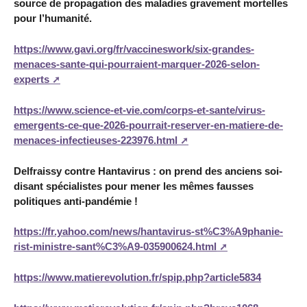
source de propagation des maladies gravement mortelles
pour l’humanité.
https://www.gavi.org/fr/vaccineswork/six-grandes-
menaces-sante-qui-pourraient-marquer-2026-selon-
experts
https://www.science-et-vie.com/corps-et-sante/virus-
emergents-ce-que-2026-pourrait-reserver-en-matiere-de-
menaces-infectieuses-223976.html
Delfraissy contre Hantavirus : on prend des anciens soi-
disant spécialistes pour mener les mêmes fausses
politiques anti-pandémie !
https://fr.yahoo.com/news/hantavirus-st%C3%A9phanie-
rist-ministre-sant%C3%A9-035900624.html
https://www.matierevolution.fr/spip.php?article5834