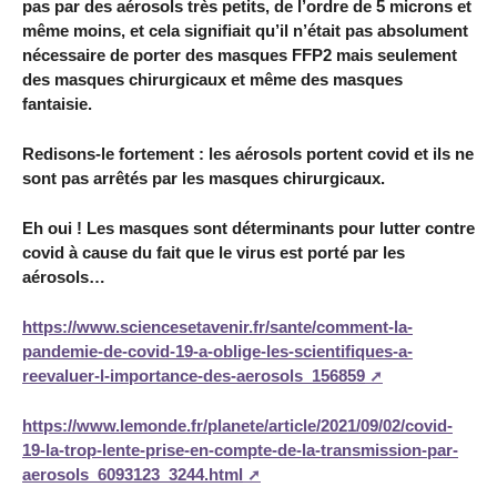
pas par des aérosols très petits, de l’ordre de 5 microns et
même moins, et cela signifiait qu’il n’était pas absolument
nécessaire de porter des masques FFP2 mais seulement
des masques chirurgicaux et même des masques
fantaisie.
Redisons-le fortement : les aérosols portent covid et ils ne
sont pas arrêtés par les masques chirurgicaux.
Eh oui ! Les masques sont déterminants pour lutter contre
covid à cause du fait que le virus est porté par les
aérosols…
https://www.sciencesetavenir.fr/sante/comment-la-
pandemie-de-covid-19-a-oblige-les-scientifiques-a-
reevaluer-l-importance-des-aerosols_156859
https://www.lemonde.fr/planete/article/2021/09/02/covid-
19-la-trop-lente-prise-en-compte-de-la-transmission-par-
aerosols_6093123_3244.html