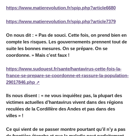
https://www.matierevolution.fr/spip.php?article6680
https://www.matierevolution.fr/spip.php?article7379
On nous dit : « Pas de souci. Cette fois, on prend bien en
compte les risques. Les gouvernements prennent tout de
suite les bonnes mesures. On se prépare. On se
coordonne. » Mais c’est faux !
https://www.sudouest.fr/sante/hantavirus-cette-fois-la-
france-se-prepare-se-coordonne-et-rassure-la-population-
29017846.php
Ils nous disent : « ne vous inquiétez pas, la plupart des
victimes actuelles d’hantavirus vivent dans des régions
reculées de la Cordillère des Andes et pas dans des
villes » !
Ce qui vient de se passer montre pourtant qu’il n’y a pas
de frontière étanche et que la maladie peut parfaitement