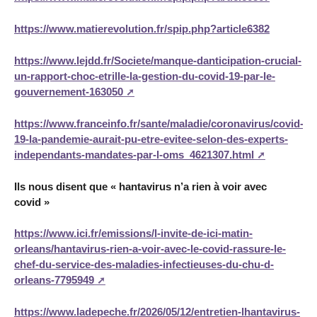
https://www.matierevolution.fr/spip.php?article6382
https://www.lejdd.fr/Societe/manque-danticipation-crucial-
un-rapport-choc-etrille-la-gestion-du-covid-19-par-le-
gouvernement-163050
https://www.franceinfo.fr/sante/maladie/coronavirus/covid-
19-la-pandemie-aurait-pu-etre-evitee-selon-des-experts-
independants-mandates-par-l-oms_4621307.html
Ils nous disent que « hantavirus n’a rien à voir avec
covid »
https://www.ici.fr/emissions/l-invite-de-ici-matin-
orleans/hantavirus-rien-a-voir-avec-le-covid-rassure-le-
chef-du-service-des-maladies-infectieuses-du-chu-d-
orleans-7795949
https://www.ladepeche.fr/2026/05/12/entretien-lhantavirus-