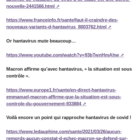
nouvelle-2441566.html
https://www.franceinfo.fr/sante/faut-il-craindre-des-
nouveaux-variants-d-hantavirus_8003762.html
Or hantavirus mute beaucoup…
https://www.youtube.com/watch?v=93bTwnHmAhw
Macron affirme qu’avec hantavirus, « la situation est sous
contrôle ».
https://www.europe1.fr/sante/en-direct-hantavirus-
emmanuel-macron-affirme-que-la-situation-est-sous-
controle-du-gouvernement-933884
Voilà encore un point qui rapproche hantavirus de covid !
https://www.ledauphine.com/sante/2021/03/26/aucun-
remords-aucun-constat-d-echec-macron-se-defend-sur-