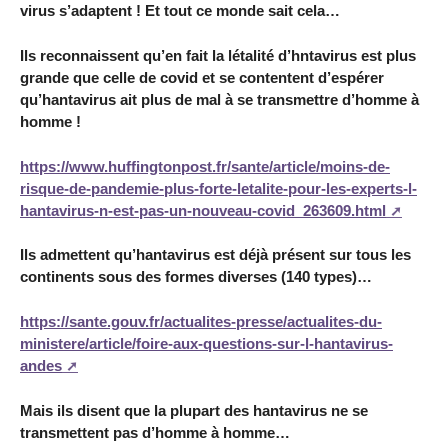
virus s’adaptent ! Et tout ce monde sait cela…
Ils reconnaissent qu’en fait la létalité d’hntavirus est plus
grande que celle de covid et se contentent d’espérer
qu’hantavirus ait plus de mal à se transmettre d’homme à
homme !
https://www.huffingtonpost.fr/sante/article/moins-de-
risque-de-pandemie-plus-forte-letalite-pour-les-experts-l-
hantavirus-n-est-pas-un-nouveau-covid_263609.html
Ils admettent qu’hantavirus est déjà présent sur tous les
continents sous des formes diverses (140 types)…
https://sante.gouv.fr/actualites-presse/actualites-du-
ministere/article/foire-aux-questions-sur-l-hantavirus-
andes
Mais ils disent que la plupart des hantavirus ne se
transmettent pas d’homme à homme…