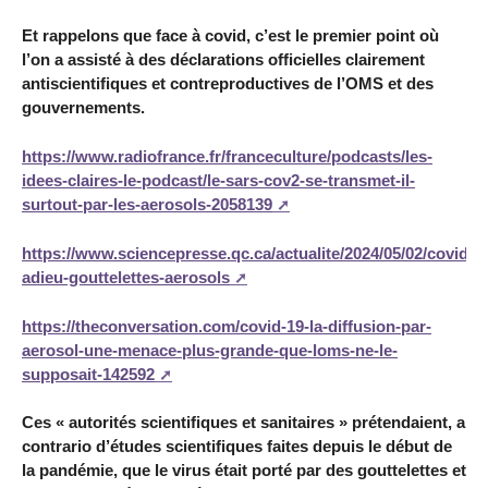
Et rappelons que face à covid, c’est le premier point où
l’on a assisté à des déclarations officielles clairement
antiscientifiques et contreproductives de l’OMS et des
gouvernements.
https://www.radiofrance.fr/franceculture/podcasts/les-
idees-claires-le-podcast/le-sars-cov2-se-transmet-il-
surtout-par-les-aerosols-2058139
https://www.sciencepresse.qc.ca/actualite/2024/05/02/covid-
adieu-gouttelettes-aerosols
https://theconversation.com/covid-19-la-diffusion-par-
aerosol-une-menace-plus-grande-que-loms-ne-le-
supposait-142592
Ces « autorités scientifiques et sanitaires » prétendaient, a
contrario d’études scientifiques faites depuis le début de
la pandémie, que le virus était porté par des gouttelettes et