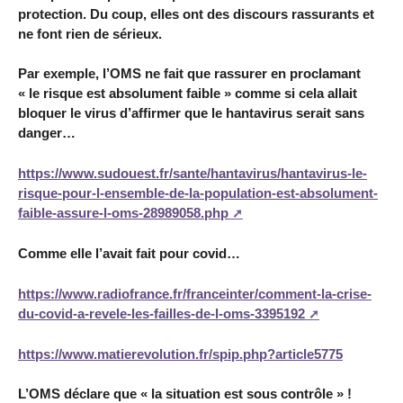
protection. Du coup, elles ont des discours rassurants et
ne font rien de sérieux.
Par exemple, l’OMS ne fait que rassurer en proclamant
« le risque est absolument faible » comme si cela allait
bloquer le virus d’affirmer que le hantavirus serait sans
danger…
https://www.sudouest.fr/sante/hantavirus/hantavirus-le-
risque-pour-l-ensemble-de-la-population-est-absolument-
faible-assure-l-oms-28989058.php
Comme elle l’avait fait pour covid…
https://www.radiofrance.fr/franceinter/comment-la-crise-
du-covid-a-revele-les-failles-de-l-oms-3395192
https://www.matierevolution.fr/spip.php?article5775
L’OMS déclare que « la situation est sous contrôle » !