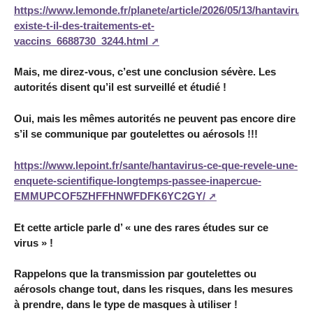
https://www.lemonde.fr/planete/article/2026/05/13/hantavirus-
existe-t-il-des-traitements-et-
vaccins_6688730_3244.html
Mais, me direz-vous, c’est une conclusion sévère. Les
autorités disent qu’il est surveillé et étudié !
Oui, mais les mêmes autorités ne peuvent pas encore dire
s’il se communique par goutelettes ou aérosols !!!
https://www.lepoint.fr/sante/hantavirus-ce-que-revele-une-
enquete-scientifique-longtemps-passee-inapercue-
EMMUPCOF5ZHFFHNWFDFK6YC2GY/
Et cette article parle d’ « une des rares études sur ce
virus » !
Rappelons que la transmission par goutelettes ou
aérosols change tout, dans les risques, dans les mesures
à prendre, dans le type de masques à utiliser !