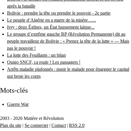
après la bataille
Bolivie : prendre la tête ou prendre le pouvoir - 2e partie
Le peuple d’Algérie en a marre de la misère…...
Ivry : deux Églises, un État faussement laïque...
Le groupe d’extrême gauche RP (Révolution Permanente) dit au
peuple travailleur de Bolivie : « Prenez la tête de la lutte » — Mais
pas le pouvoir !
La lutte des Feuillants : un bilan
Ouigo SNCF, ça roule ! Les passagers !
Arrêts maladie plafonnés : punir le malade pour épargner le capital
qui broie les corps
Mots-clés
Guerre War
2003 - 2026 Matière et Révolution
Plan du site
|
Se connecter
|
Contact
|
RSS 2.0