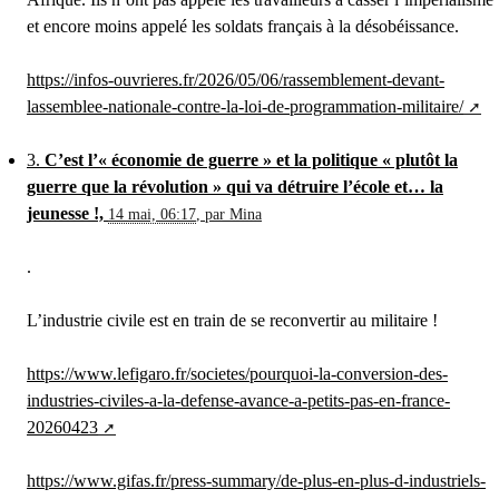
et encore moins appelé les soldats français à la désobéissance.
https://infos-ouvrieres.fr/2026/05/06/rassemblement-devant-
lassemblee-nationale-contre-la-loi-de-programmation-militaire/
3.
C’est l’« économie de guerre » et la politique « plutôt la
guerre que la révolution » qui va détruire l’école et… la
jeunesse !,
14 mai, 06:17
,
par
Mina
.
L’industrie civile est en train de se reconvertir au militaire !
https://www.lefigaro.fr/societes/pourquoi-la-conversion-des-
industries-civiles-a-la-defense-avance-a-petits-pas-en-france-
20260423
https://www.gifas.fr/press-summary/de-plus-en-plus-d-industriels-