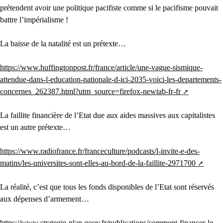
prétendent avoir une politique pacifiste comme si le pacifisme pouvait
battre l’impérialisme !
La baisse de la natalité est un prétexte…
https://www.huffingtonpost.fr/france/article/une-vague-sismique-
attendue-dans-l-education-nationale-d-ici-2035-voici-les-departements-
concernes_262387.html?utm_source=firefox-newtab-fr-fr
La faillite financière de l’Etat due aux aides massives aux capitalistes
est un autre prétexte…
https://www.radiofrance.fr/franceculture/podcasts/l-invite-e-des-
matins/les-universites-sont-elles-au-bord-de-la-faillite-2971700
La réalité, c’est que tous les fonds disponibles de l’Etat sont réservés
aux dépenses d’armement…
https://www.strategie-plan.gouv.fr/publications/comment-financer-le-