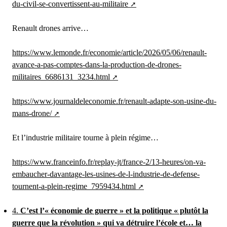
du-civil-se-convertissent-au-militaire
Renault drones arrive…
https://www.lemonde.fr/economie/article/2026/05/06/renault-
avance-a-pas-comptes-dans-la-production-de-drones-
militaires_6686131_3234.html
https://www.journaldeleconomie.fr/renault-adapte-son-usine-du-
mans-drone/
Et l’industrie militaire tourne à plein régime…
https://www.franceinfo.fr/replay-jt/france-2/13-heures/on-va-
embaucher-davantage-les-usines-de-l-industrie-de-defense-
tournent-a-plein-regime_7959434.html
4.
C’est l’« économie de guerre » et la politique « plutôt la
guerre que la révolution » qui va détruire l’école et… la