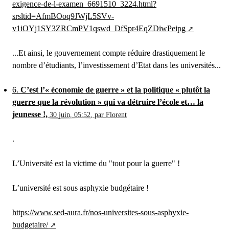
exigence-de-l-examen_6691510_3224.html?
srsltid=AfmBOoq9JWjL5SVv-
v1iOYj1SY3ZRCmPV1qswd_DfSpr4EqZDiwPeipg
...Et ainsi, le gouvernement compte réduire drastiquement le
nombre d’étudiants, l’investissement d’Etat dans les universités...
6.
C’est l’« économie de guerre » et la politique « plutôt la
guerre que la révolution » qui va détruire l’école et… la
jeunesse !,
30 juin, 05:52
,
par
Florent
.
L’Université est la victime du "tout pour la guerre" !
L’université est sous asphyxie budgétaire !
https://www.sed-aura.fr/nos-universites-sous-asphyxie-
budgetaire/