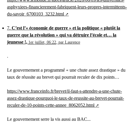
asphyxiees-financierement-fabriquent-leurs-propres-intermittents-
du-savoir_6700103_3232.html
7.
C’est l’« économie de guerre » et la politique « plutôt la
guerre que la révolution » qui va détruire l’école et… la
jeunesse !,
1er juillet, 06:22
,
par
Laurence
.
Le gouvernement a programmé « une chute assez drastique » du
taux de réussite au brevet qui pourrait reculer de dix points…
https://www.franceinfo.fr/brevet/il-faut-s-attendre-a-une-chute-
assez-drastique-pourquoi-le-taux-de-reussite-au-brevet-pourrait-
reculer-de-10-points-cette-annee_8062052.html
Le gouvernement serre la vis aussi au BAC...