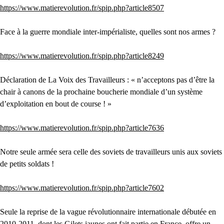
https://www.matierevolution.fr/spip.php?article8507
Face à la guerre mondiale inter-impérialiste, quelles sont nos armes ?
https://www.matierevolution.fr/spip.php?article8249
Déclaration de La Voix des Travailleurs : « n’acceptons pas d’être la
chair à canons de la prochaine boucherie mondiale d’un système
d’exploitation en bout de course ! »
https://www.matierevolution.fr/spip.php?article7636
Notre seule armée sera celle des soviets de travailleurs unis aux soviets
de petits soldats !
https://www.matierevolution.fr/spip.php?article7602
Seule la reprise de la vague révolutionnaire internationale débutée en
2010-2011, dont les Gilets jaunes ont fait partie en France, offre un