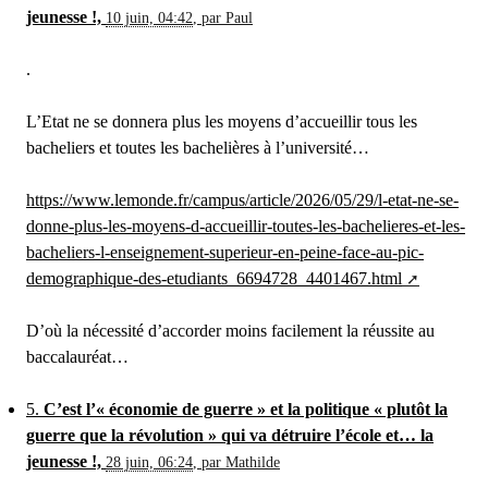
jeunesse !,
10 juin, 04:42
,
par
Paul
.
L’Etat ne se donnera plus les moyens d’accueillir tous les
bacheliers et toutes les bachelières à l’université…
https://www.lemonde.fr/campus/article/2026/05/29/l-etat-ne-se-
donne-plus-les-moyens-d-accueillir-toutes-les-bachelieres-et-les-
bacheliers-l-enseignement-superieur-en-peine-face-au-pic-
demographique-des-etudiants_6694728_4401467.html
D’où la nécessité d’accorder moins facilement la réussite au
baccalauréat…
5.
C’est l’« économie de guerre » et la politique « plutôt la
guerre que la révolution » qui va détruire l’école et… la
jeunesse !,
28 juin, 06:24
,
par
Mathilde