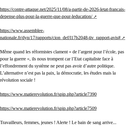
https://contre-attaque.net/2025/11/08/a-partir-de-2026-letat-francais-
depense-plus-pour-la-guerre-que-pour-leducation/
https://www.assemblee-
nationale.fr/dyn/17/rapports/cion_def/l17b2048-tiv_rapport-avis#
Même quand les réformistes clament « de l’argent pour l’école, pas
pour la guerre », ils nous trompent car l’Etat capitaliste face à
l’effondrement du système ne peut pas avoir d’autre politique.
L’alternative n’est pas la paix, la démocratie, les études mais la
révolution sociale !
https://www.matierevolution.fr/spip.php?article7390
https://www.matierevolution.fr/spip.php?article7509
Travailleurs, femmes, jeunes ! Alerte ! Le bain de sang arrive...