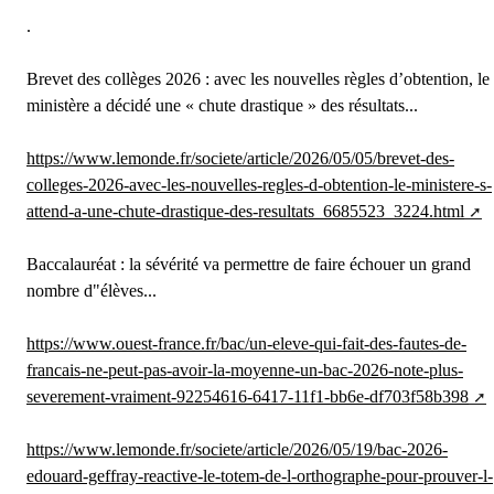
.
Brevet des collèges 2026 : avec les nouvelles règles d’obtention, le
ministère a décidé une « chute drastique » des résultats...
https://www.lemonde.fr/societe/article/2026/05/05/brevet-des-
colleges-2026-avec-les-nouvelles-regles-d-obtention-le-ministere-s-
attend-a-une-chute-drastique-des-resultats_6685523_3224.html
Baccalauréat : la sévérité va permettre de faire échouer un grand
nombre d"élèves...
https://www.ouest-france.fr/bac/un-eleve-qui-fait-des-fautes-de-
francais-ne-peut-pas-avoir-la-moyenne-un-bac-2026-note-plus-
severement-vraiment-92254616-6417-11f1-bb6e-df703f58b398
https://www.lemonde.fr/societe/article/2026/05/19/bac-2026-
edouard-geffray-reactive-le-totem-de-l-orthographe-pour-prouver-l-