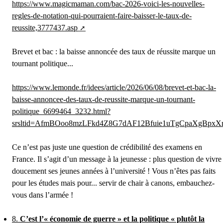
https://www.magicmaman.com/bac-2026-voici-les-nouvelles-
regles-de-notation-qui-pourraient-faire-baisser-le-taux-de-
reussite,3777437.asp
Brevet et bac : la baisse annoncée des taux de réussite marque un
tournant politique...
https://www.lemonde.fr/idees/article/2026/06/08/brevet-et-bac-la-
baisse-annoncee-des-taux-de-reussite-marque-un-tournant-
politique_6699464_3232.html?
srsltid=AfmBOoo8mzLFkd4Z8G7dAF12Bfuie1uTgCpaXgBpxX
Ce n’est pas juste une question de crédibilité des examens en
France. Il s’agit d’un message à la jeunesse : plus question de vivre
doucement ses jeunes années à l’université ! Vous n’êtes pas faits
pour les études mais pour... servir de chair à canons, embauchez-
vous dans l’armée !
8.
C’est l’« économie de guerre » et la politique « plutôt la