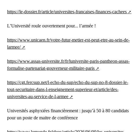
https://le-dossier.fr/article/universites-francaises-finances-cachees
L’Université roule ouvertement pour... l’armée !
https://www.unicaen.fr/votre-futur-metier-est-peut-etre-au-sein-de-
larmee/
https://www.assas-universite.fr/fr/luniversite-paris-pantheon-assas-
formalise-partenariat-gouverneur-militaire-paris
https://cgt.fercsup.net/l-echo-du-sup/echo-du-sup-no-8-dossier-le-
tout-securitaire-dans-l-enseignement-superieur-et/article/des-
universites-au-service-de-l-armee
Universités asphyxiées financièrement : jusqu’à 50 à 80 candidats
pour un poste de maitre de conférence
https://www.lemonde.fr/idees/article/2026/06/09/les-universites-