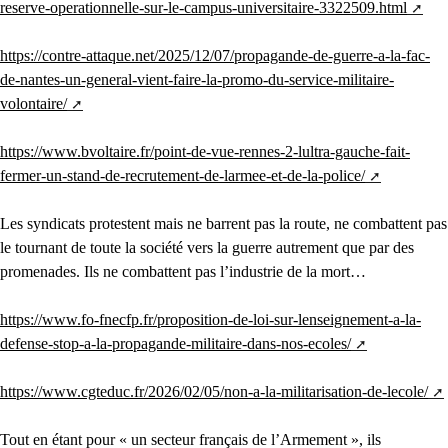
reserve-operationnelle-sur-le-campus-universitaire-3322509.html
https://contre-attaque.net/2025/12/07/propagande-de-guerre-a-la-fac-
de-nantes-un-general-vient-faire-la-promo-du-service-militaire-
volontaire/
https://www.bvoltaire.fr/point-de-vue-rennes-2-lultra-gauche-fait-
fermer-un-stand-de-recrutement-de-larmee-et-de-la-police/
Les syndicats protestent mais ne barrent pas la route, ne combattent pas
le tournant de toute la société vers la guerre autrement que par des
promenades. Ils ne combattent pas l’industrie de la mort…
https://www.fo-fnecfp.fr/proposition-de-loi-sur-lenseignement-a-la-
defense-stop-a-la-propagande-militaire-dans-nos-ecoles/
https://www.cgteduc.fr/2026/02/05/non-a-la-militarisation-de-lecole/
Tout en étant pour « un secteur français de l’Armement », ils