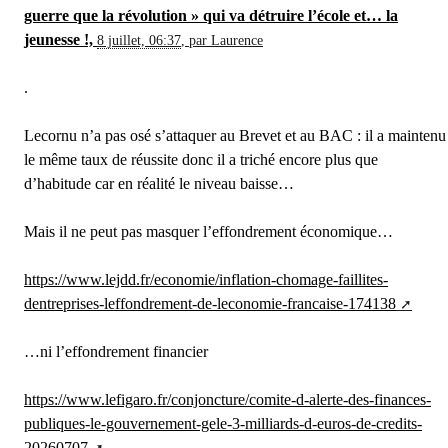
guerre que la révolution » qui va détruire l’école et… la
jeunesse !,
8 juillet, 06:37
,
par
Laurence
.
Lecornu n’a pas osé s’attaquer au Brevet et au BAC : il a maintenu
le même taux de réussite donc il a triché encore plus que
d’habitude car en réalité le niveau baisse…
Mais il ne peut pas masquer l’effondrement économique…
https://www.lejdd.fr/economie/inflation-chomage-faillites-
dentreprises-leffondrement-de-leconomie-francaise-174138
…ni l’effondrement financier
https://www.lefigaro.fr/conjoncture/comite-d-alerte-des-finances-
publiques-le-gouvernement-gele-3-milliards-d-euros-de-credits-
20260707