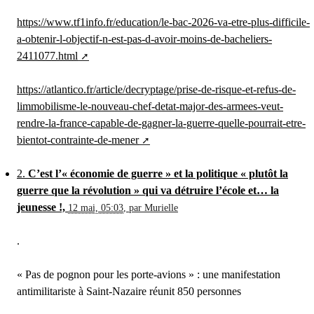
https://www.tf1info.fr/education/le-bac-2026-va-etre-plus-difficile-
a-obtenir-l-objectif-n-est-pas-d-avoir-moins-de-bacheliers-
2411077.html
https://atlantico.fr/article/decryptage/prise-de-risque-et-refus-de-
limmobilisme-le-nouveau-chef-detat-major-des-armees-veut-
rendre-la-france-capable-de-gagner-la-guerre-quelle-pourrait-etre-
bientot-contrainte-de-mener
2.
C’est l’« économie de guerre » et la politique « plutôt la
guerre que la révolution » qui va détruire l’école et… la
jeunesse !,
12 mai, 05:03
,
par
Murielle
.
« Pas de pognon pour les porte-avions » : une manifestation
antimilitariste à Saint-Nazaire réunit 850 personnes