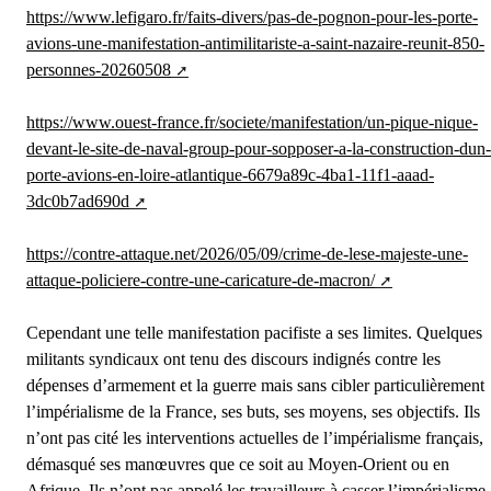
https://www.lefigaro.fr/faits-divers/pas-de-pognon-pour-les-porte-
avions-une-manifestation-antimilitariste-a-saint-nazaire-reunit-850-
personnes-20260508
https://www.ouest-france.fr/societe/manifestation/un-pique-nique-
devant-le-site-de-naval-group-pour-sopposer-a-la-construction-dun-
porte-avions-en-loire-atlantique-6679a89c-4ba1-11f1-aaad-
3dc0b7ad690d
https://contre-attaque.net/2026/05/09/crime-de-lese-majeste-une-
attaque-policiere-contre-une-caricature-de-macron/
Cependant une telle manifestation pacifiste a ses limites. Quelques
militants syndicaux ont tenu des discours indignés contre les
dépenses d’armement et la guerre mais sans cibler particulièrement
l’impérialisme de la France, ses buts, ses moyens, ses objectifs. Ils
n’ont pas cité les interventions actuelles de l’impérialisme français,
démasqué ses manœuvres que ce soit au Moyen-Orient ou en
Afrique. Ils n’ont pas appelé les travailleurs à casser l’impérialisme