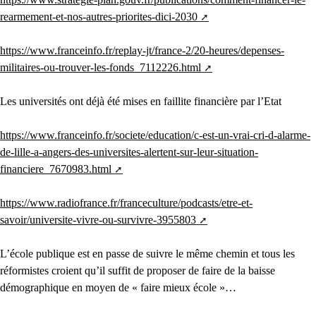
rearmement-et-nos-autres-priorites-dici-2030
https://www.franceinfo.fr/replay-jt/france-2/20-heures/depenses-
militaires-ou-trouver-les-fonds_7112226.html
Les universités ont déjà été mises en faillite financière par l’Etat
https://www.franceinfo.fr/societe/education/c-est-un-vrai-cri-d-alarme-
de-lille-a-angers-des-universites-alertent-sur-leur-situation-
financiere_7670983.html
https://www.radiofrance.fr/franceculture/podcasts/etre-et-
savoir/universite-vivre-ou-survivre-3955803
L’école publique est en passe de suivre le même chemin et tous les
réformistes croient qu’il suffit de proposer de faire de la baisse
démographique en moyen de « faire mieux école »…