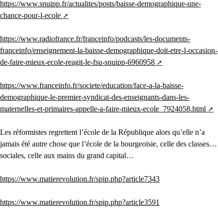
https://www.snuipp.fr/actualites/posts/baisse-demographique-une-
chance-pour-l-ecole
https://www.radiofrance.fr/franceinfo/podcasts/les-documents-
franceinfo/enseignement-la-baisse-demographique-doit-etre-l-occasion-
de-faire-mieux-ecole-reagit-le-fsu-snuipp-6960958
https://www.franceinfo.fr/societe/education/face-a-la-baisse-
demographique-le-premier-syndicat-des-enseignants-dans-les-
maternelles-et-primaires-appelle-a-faire-mieux-ecole_7924058.html
Les réformistes regrettent l’école de la République alors qu’elle n’a
jamais été autre chose que l’école de la bourgeoisie, celle des classes…
sociales, celle aux mains du grand capital…
https://www.matierevolution.fr/spip.php?article7343
https://www.matierevolution.fr/spip.php?article3591