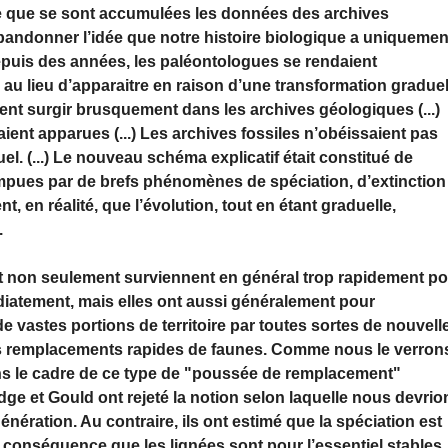
sure que se sont accumulées les données des archives
abandonner l’idée que notre histoire biologique a uniquemen
Depuis des années, les paléontologues se rendaient
au lieu d’apparaitre en raison d’une transformation graduel
nt surgir brusquement dans les archives géologiques (...)
aient apparues (...) Les archives fossiles n’obéissaient pas
l. (...) Le nouveau schéma explicatif était constitué de
mpues par de brefs phénomènes de spéciation, d’extinction
, en réalité, que l’évolution, tout en étant graduelle,
.
t non seulement surviennent en général trop rapidement p
diatement, mais elles ont aussi généralement pour
 vastes portions de territoire par toutes sortes de nouvell
es remplacements rapides de faunes. Comme nous le verron
ns le cadre de ce type de "poussée de remplacement"
dge et Gould ont rejeté la notion selon laquelle nous devrio
ération. Au contraire, ils ont estimé que la spéciation est
ur conséquence que les lignées sont pour l’essentiel stables,