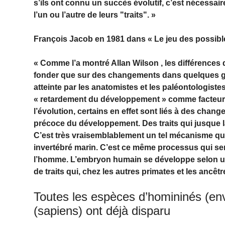
s’ils ont connu un succès évolutif, c’est nécessai
l’un ou l’autre de leurs "traits". »
François Jacob en 1981 dans « Le jeu des possible
« Comme l’a montré Allan Wilson , les différences
fonder que sur des changements dans quelques gè
atteinte par les anatomistes et les paléontologiste
« retardement du développement » comme facteur 
l’évolution, certains en effet sont liés à des chan
précoce du développement. Des traits qui jusque là
C’est très vraisemblablement un tel mécanisme qu
invertébré marin. C’est ce même processus qui sem
l’homme. L’embryon humain se développe selon un
de traits qui, chez les autres primates et les ancêtr
Toutes les espèces d’homininés (en
(sapiens) ont déjà disparu