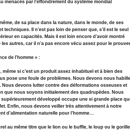
veau menacés par l’effondrement du système mondial
ême, de sa place dans la nature, dans le monde, de ses
et techniques. Il n’est pas loin de penser que, s’il est le seul
érieur en capacités. Mais il est loin encore d’avoir montré
les autres, car il n’a pas encore vécu assez pour le prouver
nce de l’homme » :
 même si c’est un produit assez inhabituel et à bien des
ous pose une foule de problèmes. Nous devons nous habill
. Nous devons lutter contre des déformations osseuses et
n que nous soyons initialement des quadrupèdes. Nous
u supérieurement développé occupe une si grande place qu
ffet. Enfin, nous devons veiller très attentivement à notre
ment d’alimentation naturelle pour l’homme…
 au même titre que le lion ou le buffle, le loup ou le gorill