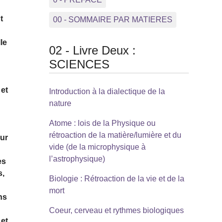
t
00 - SOMMAIRE PAR MATIERES
le
02 - Livre Deux :
SCIENCES
 et
Introduction à la dialectique de la
nature
Atome : lois de la Physique ou
rétroaction de la matière/lumière et du
our
vide (de la microphysique à
l’astrophysique)
es
s,
Biologie : Rétroaction de la vie et de la
mort
ns
Coeur, cerveau et rythmes biologiques
 et