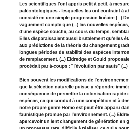
Les scientifiques l’ont appris petit à petit, à me
paléontologiques - lesquelles les ont contraint à 
consisté en une simple progression linéaire (...) 
vaguement compte que (...) les nouvelles espèces, 
d’une espèce souche, au cours du temps, semblaie
Elles disparaissaient aussi brutalement qu’elles ét
aux prédictions de la théorie du changement gradue
longues périodes de stabilité des espèces interro
de remplacement. (...) Eldredge et Gould proposaient
procédait par à-coups : "l’évolution par sauts" (...) 
Bien souvent les modifications de l’environnemen
que la sélection naturelle puisse y répondre immé
conséquence de permettre la colonisation rapide de
espèces, ce qui conduit à une compétition et à d
notre propre genre Homo est peut-être apparu da
faunistique promue par l’environnement. (...) Eldre
apercevoir un lent changement de génération en gén
un processus rare, difficile à réaliser, ce qui a po