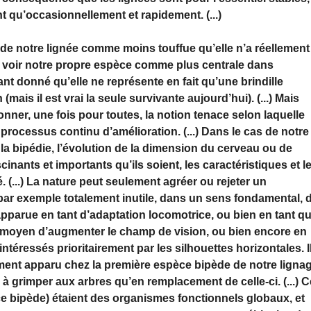
 qu’occasionnellement et rapidement. (...)
 de notre lignée comme moins touffue qu’elle n’a réellement
 voir notre propre espèce comme plus centrale dans
étant donné qu’elle ne représente en fait qu’une brindille
mais il est vrai la seule survivante aujourd’hui). (...) Mais
nner, une fois pour toutes, la notion tenace selon laquelle
 processus continu d’amélioration. (...) Dans le cas de notre
 la bipédie, l’évolution de la dimension du cerveau ou de
ascinants et importants qu’ils soient, les caractéristiques et l
. (...) La nature peut seulement agréer ou rejeter un
 par exemple totalement inutile, dans un sens fondamental, 
 apparue en tant d’adaptation locomotrice, ou bien en tant q
 moyen d’augmenter le champ de vision, ou bien encore en
ntéressés prioritairement par les silhouettes horizontales. I
ment apparu chez la première espèce bipède de notre ligna
 à grimper aux arbres qu’en remplacement de celle-ci. (...) 
ce bipède) étaient des organismes fonctionnels globaux, et