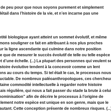
 fallu de peu pour que nous soyons purement et simplement
détail dans l’histoire de la vie, et n’en incarne pas une
ité biologique ayant atteint un sommet évolutif, et même
imons souligner ce fait en attribuant à nos plus proches
ur la ligne ascendante qui culmine dans notre position
 que de mesurer le succès évolutif de telle ou telle espèce
d’une échelle. (...) La plupart des personnes qui veulent s
stoire évolutive tendent à la concevoir comme un lent
 au cours du temps. Si tel était le cas, le processus nou
néluctable. De nombreux paléoanthropologues, ces chercheu
rtaine commodité intellectuelle à regarder notre histoire
régulière, qui nous a fait passer du stade la brute à celu
’"hominisation" afin de décrire le processus à l’origine de
ulement notre espèce est unique en son genre, mais que le
autant. Cette conception présente de nombreux risques. (...