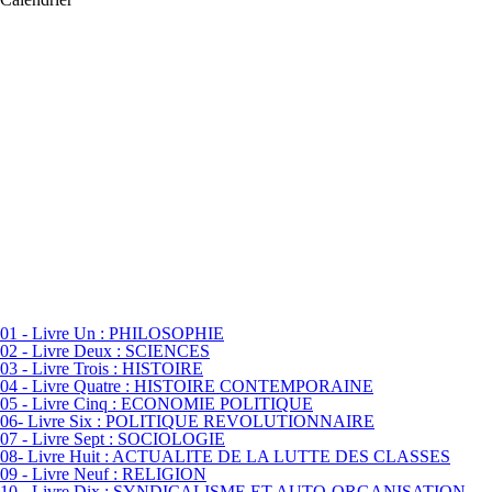
01 - Livre Un : PHILOSOPHIE
02 - Livre Deux : SCIENCES
03 - Livre Trois : HISTOIRE
04 - Livre Quatre : HISTOIRE CONTEMPORAINE
05 - Livre Cinq : ECONOMIE POLITIQUE
06- Livre Six : POLITIQUE REVOLUTIONNAIRE
07 - Livre Sept : SOCIOLOGIE
08- Livre Huit : ACTUALITE DE LA LUTTE DES CLASSES
09 - Livre Neuf : RELIGION
10 - Livre Dix : SYNDICALISME ET AUTO-ORGANISATION