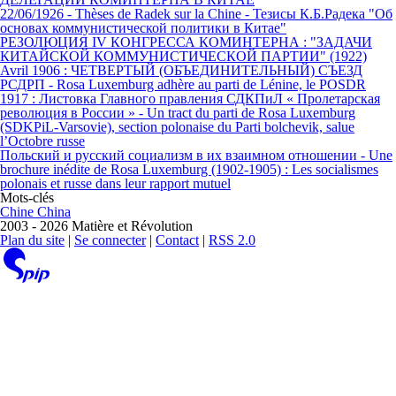
22/06/1926 - Thèses de Radek sur la Chine - Тезисы К.Б.Радека "Об
основах коммунистической политики в Китае"
РЕЗОЛЮЦИЯ IV КОНГРЕССА КОМИНТЕРНА : "ЗАДАЧИ
КИТАЙСКОЙ КОММУНИСТИЧЕСКОЙ ПАРТИИ" (1922)
Avril 1906 : ЧЕТВЕРТЫЙ (ОБЪЕДИНИТЕЛЬНЫЙ) СЪЕЗД
РСДРП - Rosa Luxemburg adhère au parti de Lénine, le POSDR
1917 : Листовка Главного правления СДКПиЛ « Пролетарская
революция в России » - Un tract du parti de Rosa Luxemburg
(SDKPiL-Varsovie), section polonaise du Parti bolchevik, salue
l’Octobre russe
Польский и русский социализм в их взаимном отношении - Une
brochure inédite de Rosa Luxemburg (1902-1905) : Les socialismes
polonais et russe dans leur rapport mutuel
Mots-clés
Chine China
2003 - 2026 Matière et Révolution
Plan du site
|
Se connecter
|
Contact
|
RSS 2.0