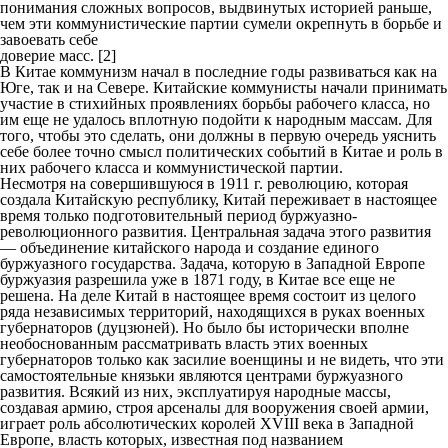
понимания сложных вопросов, выдвинутых историей раньше,
чем эти коммунистические партии сумели окрепнуть в борьбе и
завоевать себе
доверие масс. [2]
В Китае коммунизм начал в последние годы развиваться как на
Юге, так и на Севере. Китайские коммунисты начали принимать
участие в стихийных проявлениях борьбы рабочего класса, но
им еще не удалось вплотную подойти к народным массам. Для
того, чтобы это сделать, они должны в первую очередь уяснить
себе более точно смысл политических событий в Китае и роль в
них рабочего класса и коммунистической партии.
Несмотря на совершившуюся в 1911 г. революцию, которая
создала Китайскую республику, Китай переживает в настоящее
время только подготовительный период буржуазно-
революционного развития. Центральная задача этого развития
— объединение китайского народа и создание единого
буржуазного государства. Задача, которую в Западной Европе
буржуазия разрешила уже в 1871 году, в Китае все еще не
решена. На деле Китай в настоящее время состоит из целого
ряда независимых территорий, находящихся в руках военных
губернаторов (дуцзюней). Но было бы исторически вполне
необоснованным рассматривать власть этих военных
губернаторов только как засилие военщины и не видеть, что эти
самостоятельные князьки являются центрами буржуазного
развития. Всякий из них, эксплуатируя народные массы,
создавая армию, строя арсеналы для вооружения своей армии,
играет роль абсолютических королей XVIII века в Западной
Европе, власть которых, известная под названием