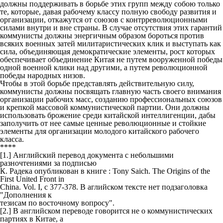
должны поддерживать в борьбе этих групп между собою только
те, которые, давая рабочему классу полную свободу развития и
организации, откажутся от союзов с контрреволюционными
силами внутри и вне страны. В случае отсутствия этих гарантий
коммунисты должны энергичным образом бороться против
всяких военных затей милитаристических клик и выступать как
сила, объединяющая демократические элементы, рост которых
обеспечивает объединение Китая не путем вооруженной победы
одной военной клики над другими, а путем революционной
победы народных низов.
Чтобы в этой борьбе представлять действительную силу,
коммунисты должны посвящать главную часть своего внимания
организации рабочих масс, созданию профессиональных союзов
и крепкой массовой коммунистической партии. Они должны
использовать брожение среди китайской интеллигенции, дабы
заполучить от нее самые ценные революционные и стойкие
элементы для организации молодого китайского рабочего
класса.
****
[1.] Английский перевод документа с небольшими
разночтениями за подписью
К. Радека опубликован в книге : Tony Saich.
The Origins of the
First United Front in
China. Vol. I, c 377-378.
В аглийском тексте нет подзаголовка
"Дополнения к
тезисам по восточному вопросу".
[2.] В английском переводе говорится не о коммунистических
партиях в Китае, а