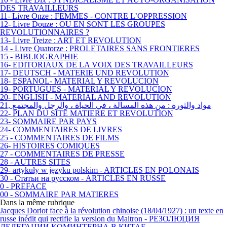
DES TRAVAILLEURS
11- Livre Onze : FEMMES - CONTRE L’OPPRESSION
12- Livre Douze : OU EN SONT LES GROUPES
REVOLUTIONNAIRES ?
13- Livre Treize : ART ET REVOLUTION
14 - Livre Quatorze : PROLETAIRES SANS FRONTIERES
15 - BIBLIOGRAPHIE
16- EDITORIAUX DE LA VOIX DES TRAVAILLEURS
17- DEUTSCH - MATERIE UND REVOLUTION
18- ESPANOL- MATERIAL Y REVOLUCION
19- PORTUGUES - MATERIAL Y REVOLUCION
20- ENGLISH - MATERIAL AND REVOLUTION
21, مواد والثورة : من هذه المسألة ، في الحياة ، والرجل والمجتمع
22- PLAN DU SITE MATIERE ET REVOLUTION
23- SOMMAIRE PAR PAYS
24- COMMENTAIRES DE LIVRES
25 - COMMENTAIRES DE FILMS
26- HISTOIRES COMIQUES
27 - COMMENTAIRES DE PRESSE
28 - AUTRES SITES
29- artykuły w języku polskim - ARTICLES EN POLONAIS
30 - Статьи на русском - ARTICLES EN RUSSE
0 - PREFACE
00 - SOMMAIRE PAR MATIERES
Dans la même rubrique
Jacques Doriot face à la révolution chinoise (18/04/1927) : un texte en
russe inédit qui rectifie la version du Maitron - РЕЗОЛЮЦИЯ
ДЕЛЕГАЦИИ КОМИНТЕРНА В КИТАЕ