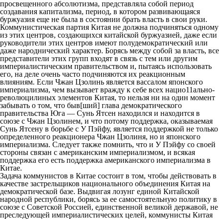
просвещенного абсолютизма, представляла собой период
создавания капитализма, период, в котором развивающаяся
буржуазия еще не была в состоянии брать власть в свои руки.
Коммунистическая партия Китая не должна подчиняться одному
из этих центров, создающихся китайской буржуазией, даже если
руководители этих центров имеют полудемократический или
даже народнический характер. Борясь между собой за власть, все
представители этих групп входят в связь с тем или другим
империалистическим правительством и, пытаясь использовать
его, на деле очень часто подчиняются их реакционным
влияниям. Если Чжан Цзолинь является вассалом японского
империализма, чем вызывает вражду к себе всех нацио11ально-
революцилиных элементов Китая, то нельзя ни на один момент
забывать о том, что быв[ший] глава демократического
правительства Юга — Сунь Ятсен находился и находится в
союзе с Чжан Цзолинем, и что потому поддержка, оказываемая
Сунь Ятсену в борьбе с У Пэйфу, является поддержкой не только
определенного реакционера Чжан Цзолиня, но и японского
империализма. Следует также помнить, что и У Пэйфу со своей
стороны связан с американским империализмом, и всякая
поддержка его есть поддержка американского империализма в
Китае.
Задача коммунистов в Китае состоит в том, чтобы действовать в
качестве застрельщиков национального объединения Китая на
демократической базе. Выдвигая лозунг единой Китайской
народной республики, борясь за ее самостоятельную политику в
союзе с Советской Россией, единственной великой державой, не
преследующей империалистических целей, коммунисты Китая