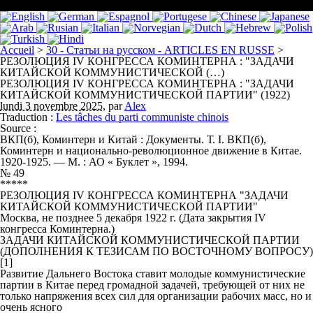
Accueil
>
30 - Статьи на русском - ARTICLES EN RUSSE
>
РЕЗОЛЮЦИЯ IV КОНГРЕССА КОМИНТЕРНА : "ЗАДАЧИ
КИТАЙСКОЙ КОММУНИСТИЧЕСКОЙ (…)
РЕЗОЛЮЦИЯ IV КОНГРЕССА КОМИНТЕРНА : "ЗАДАЧИ
КИТАЙСКОЙ КОММУНИСТИЧЕСКОЙ ПАРТИИ" (1922)
lundi 3 novembre 2025
,
par
Alex
Traduction :
Les tâches du parti communiste chinois
Source :
ВКП(б), Коминтерн и Китай : Документы. Т. I. ВКП(б),
Коминтерн и национально-революционное движение в Китае.
1920-1925. — М. : АО « Буклет », 1994.
№ 49
*****
РЕЗОЛЮЦИЯ IV КОНГРЕССА КОМИНТЕРНА "ЗАДАЧИ
КИТАЙСКОЙ КОММУНИСТИЧЕСКОЙ ПАРТИИ"
Москва, не позднее 5 декабря 1922 г. (Дата закрытия IV
конгресса Коминтерна.)
ЗАДАЧИ КИТАЙСКОЙ КОММУНИСТИЧЕСКОЙ ПАРТИИ
(ДОПОЛНЕНИЯ К ТЕЗИСАМ ПО ВОСТОЧНОМУ ВОПРОСУ)
[1]
Развитие Дальнего Востока ставит молодые коммунистические
партии в Китае перед громадной задачей, требующей от них не
только напряжения всех сил для организации рабочих масс, но и
очень ясного