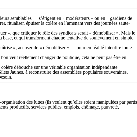
et leurs semblables — s’érigent en « modérateurs » ou en « gardiens de
er, ritualiser, épuiser la colère en l’amenant vers des journées saute-
uer », que critiquer le rôle des syndicats serait « démobiliser ». Mais le
e la base, et qui transforment chaque tentative de soulèvement en simple
raîtrise », accuser de « démobiliser » — pour en réalité interdire toute
 l’on veut réellement changer de politique, cela ne peut pas être en
a colère débouche sur une véritable organisation indépendante.
Gilets Jaunes, à reconstruire des assemblées populaires souveraines,
besoin.
ganisation des luttes (ils veulent qu’elles soient manipulées par partis
ments productifs, services publics, emplois, chômage, pauvreté,