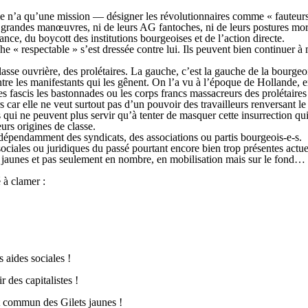
he n’a qu’une mission — désigner les révolutionnaires comme « fauteurs 
grandes manœuvres, ni de leurs AG fantoches, ni de leurs postures moral
ce, du boycott des institutions bourgeoises et de l’action directe.
che « respectable » s’est dressée contre lui. Ils peuvent bien continuer 
classe ouvrière, des prolétaires. La gauche, c’est la gauche de la bourge
tre les manifestants qui les gênent. On l’a vu à l’époque de Hollande,
 les fascis les bastonnades ou les corps francs massacreurs des prolétaire
car elle ne veut surtout pas d’un pouvoir des travailleurs renversant le 
 qui ne peuvent plus servir qu’à tenter de masquer cette insurrection qui 
eurs origines de classe.
dépendamment des syndicats, des associations ou partis bourgeois-e-s.
s sociales ou juridiques du passé pourtant encore bien trop présentes actu
s jaunes et pas seulement en nombre, en mobilisation mais sur le fond…
 à clamer :
s aides sociales !
r des capitalistes !
ut commun des Gilets jaunes !