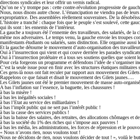
directions syndicales et leur offrir un vernis radical.
Qu’on ne s’y trompe pas : cette contre-révolution progressiste de gauc
Nous, nous disons autre chose. L’émancipation ne viendra pas de leurs 
expropriatrice. Des assemblées réellement souveraines. De la désobéissan
L’histoire a tranché : chaque fois que le peuple s’est soulevé, cette gau
qui ils sont : les ennemis de l’intérieur.
La gauche a toujours été l’ennemie des travailleurs, des salariés, de la 
même nos adversaires. Le temps venu, la gauche envoie les troupes con
manifestants étudiants ou salariés, sans distinction. Elle organise aussi
Et la gauche détourne le mouvement d’auto-organisation des travailleurs 
Oui à l’insurrection qui vient et qui couve derrière les parades syndicats
Oui à l’insurrection prolétaire et à tous ses soutiens quelles que soient l
Pour cela forgeons un programme et défendons l’idée de s’organiser in
C’est la seule issue pour en finir avec les structures étatiques militaire
Ces gens-là nous ont fait reculer par rapport aux mouvement des Gilet
Rappelons ce que faisait et disait le mouvement des Gilets jaunes….
Les Gilets jaunes ont été le premier mouvement de masse auto-organisé
A bas l’inflation sur l’essence, la baguette, les chaussures !
à bas la misère !
à bas les inégalités sociales !
à bas l’Etat au service des milliardaires !
à bas l’impôt public qui ne sert pas l’intérêt public !
à bas la casse des services publics !
à bas la baisse des salaires, des retraites, des allocations chômages et de
à bas la société du 1% des riches qui s’impose aux pauvres !
à bas les média, les administrations, les forces de répression et le pouvoi
« Nous n’avons rien, nous voulons tout !
Nous ne décidons de rien, nous voulons décider de tout ! », voilà le b