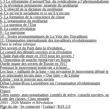
1-3 Le réformisme d’aujourd’hui, du syndicalisme à l’altermondialism
2- la révolution permanente, stratégie du prolétariat
3- L’objectif de la dictature du prolétariat
4- Ce qu’est le socialisme et ce qu’il n’est pas
5- La formation de la conscience de classe
6- L’organisation du prolétariat
7- La question de l’Etat
8- La contre-révolution
9 - Le marxisme
10 - Textes programmatiques de La Voix des Travailleurs
11- Organisation internationale des travailleurs révolutionnaires
Dans la même rubrique
Des soviets et du Parti dans la révolution...
Le conseil des députés ouvriers et la révolution
L’Italie était-elle mure en 1919 pour les soviets ?
L’Opposition de gauche (trotskyste) en Russie
Quelle image des soviets de Russie en 1917
Pourquoi le mouvement trotskyste a échoué...
Les faux « militants de la base » qui noyautent le mouvement débuté l
Les principales leçons dans « Que faire » de Lénine
Lénine : tout le pouvoir aux soviets
Débat Lénine/Rosa Luxemburg sur l’organisation révolutionnaire
Mots-clés
France
Gilets jaunes, auto-organisation, comités de grève, conseils ouvriers, a
Lutte des classes- Class struggle
2003 - 2026 Matière et Révolution
Plan du site
|
Se connecter
|
Contact
|
RSS 2.0