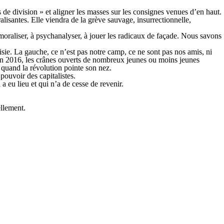
de division » et aligner les masses sur les consignes venues d’en haut.
isantes. Elle viendra de la grève sauvage, insurrectionnelle,
à moraliser, à psychanalyser, à jouer les radicaux de façade. Nous savons
oisie. La gauche, ce n’est pas notre camp, ce ne sont pas nos amis, ni
 en 2016, les crânes ouverts de nombreux jeunes ou moins jeunes
s quand la révolution pointe son nez.
pouvoir des capitalistes.
a eu lieu et qui n’a de cesse de revenir.
ellement.