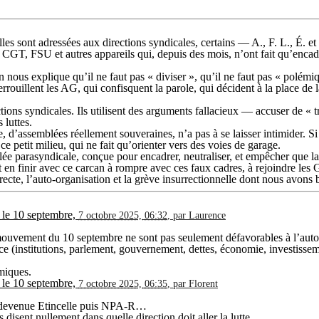
lles sont adressées aux directions syndicales, certains — A., F. L., É. 
ns CGT, FSU et autres appareils qui, depuis des mois, n’ont fait qu’encadr
n nous explique qu’il ne faut pas « diviser », qu’il ne faut pas « polémiq
verrouillent les AG, qui confisquent la parole, qui décident à la place d
ections syndicales. Ils utilisent des arguments fallacieux — accuser de « t
 luttes.
e, d’assemblées réellement souveraines, n’a pas à se laisser intimider. Si
 petit milieu, qui ne fait qu’orienter vers des voies de garage.
lée parasyndicale, conçue pour encadrer, neutraliser, et empêcher que l
 en finir avec ce carcan à rompre avec ces faux cadres, à rejoindre les 
irecte, l’auto-organisation et la grève insurrectionnelle dont nous avons 
é le 10 septembre,
7 octobre 2025, 06:32
,
par
Laurence
ouvement du 10 septembre ne sont pas seulement défavorables à l’auto-or
ance (institutions, parlement, gouvernement, dettes, économie, investisse
miques.
é le 10 septembre,
7 octobre 2025, 06:35
,
par
Florent
on devenue Etincelle puis NPA-R…
isent nullement dans quelle direction doit aller la lutte.