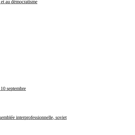
e et au démocratisme
e 10 septembre
ssemblée interprofessionnelle, soviet