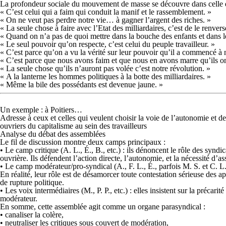
La profondeur sociale du mouvement de masse se découvre dans celle de se
« C’est celui qui a faim qui conduit la manif et le rassemblement. »
« On ne veut pas perdre notre vie… à gagner l’argent des riches. »
« La seule chose à faire avec l’Etat des milliardaires, c’est de le renvers
« Quand on n’a pas de quoi mettre dans la bouche des enfants et dans leu
« Le seul pouvoir qu’on respecte, c’est celui du peuple travailleur. »
« C’est parce qu’on a vu la vérité sur leur pouvoir qu’il a commencé à 
« C’est parce que nous avons faim et que nous en avons marre qu’ils on
« La seule chose qu’ils n’auront pas volée c’est notre révolution. »
« A la lanterne les hommes politiques à la botte des milliardaires. »
« Même la bile des possédants est devenue jaune. »
Un exemple : à Poitiers…
Adresse à ceux et celles qui veulent choisir la voie de l’autonomie et de
ouvriers du capitalisme au sein des travailleurs
Analyse du débat des assemblées
Le fil de discussion montre deux camps principaux :
• Le camp critique (A. L., É., B., etc.) : ils dénoncent le rôle des synd
ouvrière. Ils défendent l’action directe, l’autonomie, et la nécessité d’
• Le camp modérateur/pro-syndical (A., F. L., É., parfois M. S. et C. L. da
En réalité, leur rôle est de désamorcer toute contestation sérieuse des
de rupture politique.
• Les voix intermédiaires (M., P. P., etc.) : elles insistent sur la précari
modérateur.
En somme, cette assemblée agit comme un organe parasyndical :
• canaliser la colère,
• neutraliser les critiques sous couvert de modération,