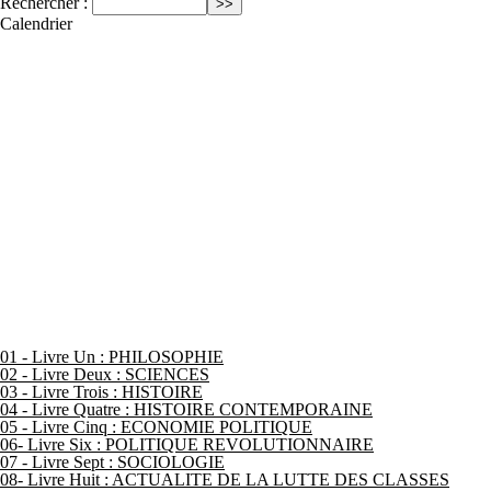
Rechercher :
Calendrier
01 - Livre Un : PHILOSOPHIE
02 - Livre Deux : SCIENCES
03 - Livre Trois : HISTOIRE
04 - Livre Quatre : HISTOIRE CONTEMPORAINE
05 - Livre Cinq : ECONOMIE POLITIQUE
06- Livre Six : POLITIQUE REVOLUTIONNAIRE
07 - Livre Sept : SOCIOLOGIE
08- Livre Huit : ACTUALITE DE LA LUTTE DES CLASSES