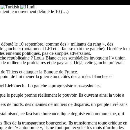
yautent le mouvement débuté le 10 (…)
 débuté le 10 septembre, comme des « militants du rang », des
« de gauche » (notamment LFI et la fausse extrême gauche). Derrière leur
t des ennemis politiques, pas de simples adversaires.
auche républicaine ? Louis Blanc et ses semblables invoquent l’« union
de milliers de prolétaires et de paysans. Déjà, cette gauche préférait
e de Thiers et attaquer la Banque de France.
 point de llui mener la guerre aux côtés des armées blanches et
rl Liebknecht. La gauche « progressiste » assassine les
que le peuple prenne réellement le pouvoir. Ils ouvrent ainsi la voie à
ers de morts, des dizaines de milliers de disparus, un peuple livré sans
 le stalinisme, ce fascisme bureaucratique déguisé en communisme, qui
flics de la transparence bourgeoise. Ils transforment toute critique en
sque de l’« autonomie », ils ne font que recycler les mots d’ordre des