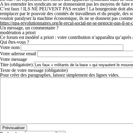
A les entendre les syndicats ne se donneraient pas les moyens de faire r
C’est faux ! ILS NE PEUVENT PAS reculer ! La bourgeoisie doit absolument
remplacer par le pouvoir des comités de travailleurs et du peuple, des 
vouloir paralyser la machine économique, ils ne se donnent pas comme o
https://npa-revolutionnaires.org/le-recul-social-ne-se-negocie-pas-il-se
Un message, un commentaire ?
modération a priori
Ce forum est modéré a priori : votre contribution n’apparaîtra qu’après 
Qui êtes-vous ?
Votre nom
Votre adresse email
Votre message
Titre (obligatoire)
Texte de votre message (obligatoire)
Pour créer des paragraphes, laissez simplement des lignes vides.