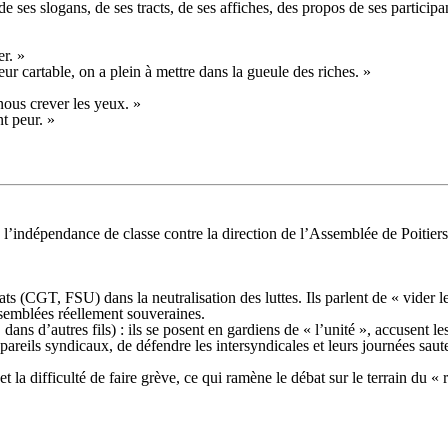
s slogans, de ses tracts, de ses affiches, des propos de ses participant
er. »
r cartable, on a plein à mettre dans la gueule des riches. »
nous crever les yeux. »
t peur. »
 l’indépendance de classe contre la direction de l’Assemblée de Poitiers q
icats (CGT, FSU) dans la neutralisation des luttes. Ils parlent de « vider
assemblées réellement souveraines.
ns d’autres fils) : ils se posent en gardiens de « l’unité », accusent les 
 appareils syndicaux, de défendre les intersyndicales et leurs journées 
té et la difficulté de faire grève, ce qui ramène le débat sur le terrain du