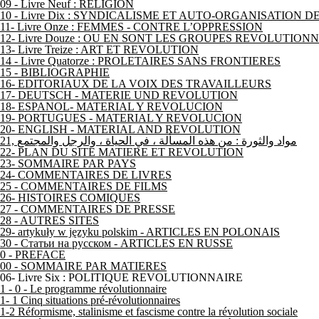
09 - Livre Neuf : RELIGION
10 - Livre Dix : SYNDICALISME ET AUTO-ORGANISATION 
11- Livre Onze : FEMMES - CONTRE L’OPPRESSION
12- Livre Douze : OU EN SONT LES GROUPES REVOLUTIONN
13- Livre Treize : ART ET REVOLUTION
14 - Livre Quatorze : PROLETAIRES SANS FRONTIERES
15 - BIBLIOGRAPHIE
16- EDITORIAUX DE LA VOIX DES TRAVAILLEURS
17- DEUTSCH - MATERIE UND REVOLUTION
18- ESPANOL- MATERIAL Y REVOLUCION
19- PORTUGUES - MATERIAL Y REVOLUCION
20- ENGLISH - MATERIAL AND REVOLUTION
21, مواد والثورة : من هذه المسألة ، في الحياة ، والرجل والمجتمع
22- PLAN DU SITE MATIERE ET REVOLUTION
23- SOMMAIRE PAR PAYS
24- COMMENTAIRES DE LIVRES
25 - COMMENTAIRES DE FILMS
26- HISTOIRES COMIQUES
27 - COMMENTAIRES DE PRESSE
28 - AUTRES SITES
29- artykuły w języku polskim - ARTICLES EN POLONAIS
30 - Статьи на русском - ARTICLES EN RUSSE
0 - PREFACE
00 - SOMMAIRE PAR MATIERES
06- Livre Six : POLITIQUE REVOLUTIONNAIRE
1 - 0 - Le programme révolutionnaire
1- 1 Cinq situations pré-révolutionnaires
1-2 Réformisme, stalinisme et fascisme contre la révolution sociale