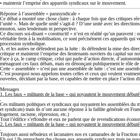
• maintenir l’emprise des appareils syndicaux sur le mouvement.
Réponse à l’assemblée « parasyndicale »
Ce débat a montré une chose claire : à chaque fois que des critiques rée
l’unité ». Mais de quelle unité s’agit-il ? D’une unité avec les directio
mouton, sans lendemain ni perspective.
Ce discours soi-disant « constructif » n’est en réalité qu’un paravent : o
véritable frein à la mobilisation, ce sont précisément ces appareils qui 
procession symbolique.
A. et les autres ne défendent pas la lutte : ils défendent la mise des dir
critique et maintenir l’emprise des lieutenants ouvriers du capital sur nos
Face à ça, le camp critique, celui qui parle d’action directe, d’autonomi
ménageant ces faux débats, mais en dénonçant publiquement le rôle de ce
Cette « assemblée » n’est pas une assemblée de lutte : c’est une assemb
C’est pourquoi nous appelons toutes celles et ceux qui veulent vraiment
ouvertes, décidant par la base, et capables de mettre en place l’action d
Messages
1.
Les faux « militants de la base » qui noyautent le mouvement début
.
Ces militants politiques et syndicaux qui noyautent les assemblées du m
et syndicats) mais ils n’ont aucune réponse à la faillite générale en Fr
logement, racisme, répression, etc.)
Tout l’édifice s’effondre et eux ne parlent que de revendications écono
2.
Les faux « militants de la base » qui noyautent le mouvement début
.
Toujours aussi nébuleux et lacunaires nos ex camarades de la Fracti
Eh oui ! Ils reprochent des choses aux appareils syndicaux mais ne nous d