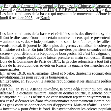
Accueil
>
06- Livre Six : POLITIQUE REVOLUTIONNAIRE
>
6- 
Les faux « militants de la base » qui noyautent le mouvement débuté l
lundi 6 octobre 2025
,
par
Karob
Les faux « militants de la base » et véritables amis des directions synd
Il faut le dire sans détour : un certain nombre de ceux qui se présent
« autonomes », des « indépendants », ne sont rien d’autre que les alliés
vernis radical, ils jouent le rôle le plus dangereux : canaliser la colère 
L’histoire est claire. En juin 1848, les ouvriers parisiens se soulèvent
sacrée » pour défendre la République bourgeoise. Et c’est Cavaignac qui f
fusiller le peuple plutôt que le laisser prendre en main son destin. Blanqu
Lors de la Commune de Paris de 1871, la gauche réformiste a tout fait p
Lors de la révolution des soviets en Russie, la gauche des mencheviks et
impérialistes.
En janvier 1919, en Allemagne, Ebert et Noske, dirigeants sociaux-dém
révolutionnaires pour sauver la bourgeoisie.
En Espagne, en 1936-37, la gauche républicaine et les staliniens préfèren
Franco.
Au Chili, en 1973, Allende lui-même, la corde déjà autour du cou, en app
défense à la dictature militaire. Jusqu’au dernier souffle, la gauche bour
Et aujourd’hui ? Les héritiers de cette tradition rejettent bruyamment l
n’a cessé d’écraser les élans révolutionnaires pour maintenir l’ordre bo
Ces gens osent se donner des airs d’opposants. Mais en réalité, ils sont
« invective » pour éviter le fond. Ils psychanalysent les colères populai