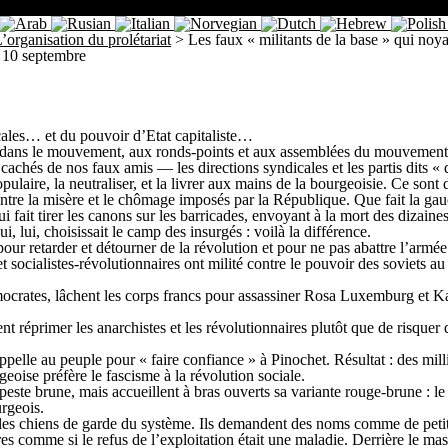
L’organisation du prolétariat
>
Les faux « militants de la base » qui no
e 10 septembre
icales… et du pouvoir d’Etat capitaliste…
ent dans le mouvement, aux ronds-points et aux assemblées du mouvement
 cachés de nos faux amis — les directions syndicales et les partis dits 
populaire, la neutraliser, et la livrer aux mains de la bourgeoisie. Ce son
 contre la misère et le chômage imposés par la République. Que fait la g
ait tirer les canons sur les barricades, envoyant à la mort des dizaines 
i, lui, choisissait le camp des insurgés : voilà la différence.
our retarder et détourner de la révolution et pour ne pas abattre l’armé
 socialistes-révolutionnaires ont milité contre le pouvoir des soviets au
ocrates, lâchent les corps francs pour assassiner Rosa Luxemburg et Ka
t réprimer les anarchistes et les révolutionnaires plutôt que de risquer 
elle au peuple pour « faire confiance » à Pinochet. Résultat : des milli
geoise préfère le fascisme à la révolution sociale.
a peste brune, mais accueillent à bras ouverts sa variante rouge-brune :
urgeois.
 les chiens de garde du système. Ils demandent des noms comme de petits 
res comme si le refus de l’exploitation était une maladie. Derrière le ma