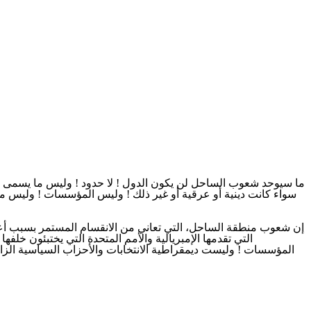
ما سيوحد شعوب الساحل لن يكون الدول ! لا حدود ! وليس ما يسمى بالطب،
سواء كانت دينية أو عرقية أو غير ذلك ! وليس المؤسسات ! وليس مص
إن شعوب منطقة الساحل، التي تعاني من الانقسام المستمر بسبب أعدائ
التي تقدمها الإمبريالية والأمم المتحدة التي يختبئون خلف
المؤسسات ! وليست ديمقراطية الانتخابات والأحزاب السياسية الزا،