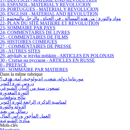
18- ESPANOL- MATERIAL Y REVOLUCION
19- PORTUGUES - MATERIAL Y REVOLUCION
20- ENGLISH - MATERIAL AND REVOLUTION
21, مواد والثورة : من هذه المسألة ، في الحياة ، والرجل والمجتمع
22- PLAN DU SITE MATIERE ET REVOLUTION
23- SOMMAIRE PAR PAYS
24- COMMENTAIRES DE LIVRES
25 - COMMENTAIRES DE FILMS
26- HISTOIRES COMIQUES
27 - COMMENTAIRES DE PRESSE
28 - AUTRES SITES
29- artykuły w języku polskim - ARTICLES EN POLONAIS
30 - Статьи на русском - ARTICLES EN RUSSE
0 - PREFACE
00 - SOMMAIRE PAR MATIERES
Dans la même rubrique
موريتانيا دولة، شعب، إيديولوجية، أمة، هدف؟
دروس ثورة أكتوبر
تسعون سنة من البيان الشيوعي
الثورة المغدورة
نتائج وتوقعات
لمناسبة الذكرى الرابعة لثورة أكتوبر
الدولة والثورة
رسائل من بعيد
العمل المأجور ورأس المال
مبادئ الشيوعية
Mots-clés
Mauritanie