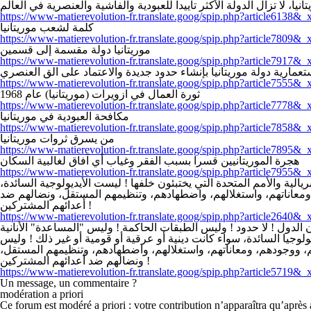
انيا، لا تزال الدولة الأكثر تأييداً للعبودية والفاشية والعنصرية في العالم
https://www-matierevolution-fr.translate.goog/spip.php?article6138&_
كلمة لشعب موريتانيا
https://www-matierevolution-fr.translate.goog/spip.php?article7809&_
موريتانيا دولة مقسمة إلى قسمين
https://www-matierevolution-fr.translate.goog/spip.php?article7917&_
عمارية دولة موريتانيا بإنشاء حدود جديدة والاعتماد على الق العنصري
https://www-matierevolution-fr.translate.goog/spip.php?article7555&_
ثورة العمال في ازويرات (موريتانيا) عام 1968
https://www-matierevolution-fr.translate.goog/spip.php?article7778&_
مكافحة العبودية في موريتانيا
https://www-matierevolution-fr.translate.goog/spip.php?article7858&_
من يسرق ثروات موريتانيا
https://www-matierevolution-fr.translate.goog/spip.php?article7895&_
هجرة الموريتانيين قسرا بسبب الفقر وغياب أي آفاق لغالبية السكان
https://www-matierevolution-fr.translate.goog/spip.php?article7955&_
الية والأمم المتحدة التي يختبئون خلفها ! ليست الأيديولوجية السائدة
 ومعاناتهم، واستغلالهم، واضطهادهم، وتنظيمهم المستقل، ونضالهم ضد
أعدائهم المشتركين !
https://www-matierevolution-fr.translate.goog/spip.php?article2640&_
دول ! لا حدود ! وليس الطبقات الحاكمة ! وليس "المساعدة" الأنانية
ولوجيا السائدة، سواء كانت دينية أو عرقية أو قومية أو غير ذلك ! وليس
هم، ووجودهم، ومعاناتهم، واستغلالهم، واضطهادهم، وتنظيمهم المستقل
ونضالهم ضد أعدائهم المشتركين !
https://www-matierevolution-fr.translate.goog/spip.php?article5719&_
Un message, un commentaire ?
modération a priori
Ce forum est modéré a priori : votre contribution n’apparaîtra qu’après 