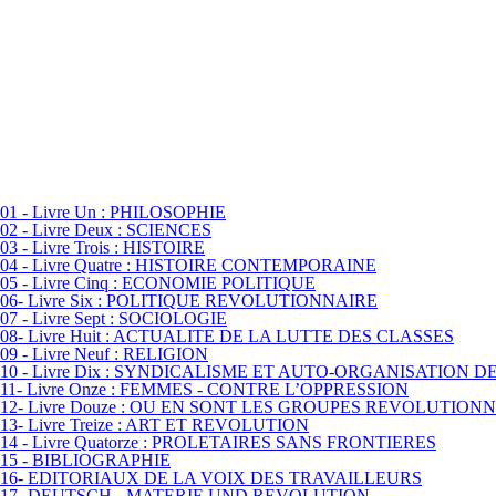
01 - Livre Un : PHILOSOPHIE
02 - Livre Deux : SCIENCES
03 - Livre Trois : HISTOIRE
04 - Livre Quatre : HISTOIRE CONTEMPORAINE
05 - Livre Cinq : ECONOMIE POLITIQUE
06- Livre Six : POLITIQUE REVOLUTIONNAIRE
07 - Livre Sept : SOCIOLOGIE
08- Livre Huit : ACTUALITE DE LA LUTTE DES CLASSES
09 - Livre Neuf : RELIGION
10 - Livre Dix : SYNDICALISME ET AUTO-ORGANISATION 
11- Livre Onze : FEMMES - CONTRE L’OPPRESSION
12- Livre Douze : OU EN SONT LES GROUPES REVOLUTIONN
13- Livre Treize : ART ET REVOLUTION
14 - Livre Quatorze : PROLETAIRES SANS FRONTIERES
15 - BIBLIOGRAPHIE
16- EDITORIAUX DE LA VOIX DES TRAVAILLEURS
17- DEUTSCH - MATERIE UND REVOLUTION