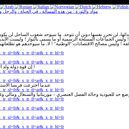
مواد والثورة : من هذه المسألة ، في الحياة ، والرجل والم
ها، لن تحرر نفسها دونن أن تتوحد. ما سيوحد شعوب الساحل لن يكون ال
ها ! وليس الجماعات المسلحة الرسمية أو ما يسمى بالثوار ! وليست الأيدي
ئفة ! وليس مصالح الاقتصادات "الوطنية" ! لا، ما سيوحدهم هو تطلعات
x_tr_sl=fr&_x_tr_tl=ar&_x_tr_hl=fr
x_tr_sl=fr&_x_tr_tl=ar&_x_tr_hl=fr
إن قوة دولة ولد الطايع العنصرية والفاشية في موريتانيا نتجت عن ثلاثة انقلابات عسكرية !
x_tr_sl=fr&_x_tr_tl=ar&_x_tr_hl=fr
x_tr_sl=fr&_x_tr_tl=ar&_x_tr_hl=fr
عندما اخترعت فرنسا الاستعم
x_tr_sl=fr&_x_tr_tl=ar&_x_tr_hl=fr
 وضع حد للعبودية وحالة الفصل العنصري – موريتانيا والسنغال ومالي و
x_tr_sl=fr&_x_tr_tl=ar&_x_tr_hl=fr
x_tr_sl=fr&_x_tr_tl=ar&_x_tr_hl=fr
x_tr_sl=fr&_x_tr_tl=ar&_x_tr_hl=fr
x_tr_sl=fr&_x_tr_tl=ar&_x_tr_hl=fr