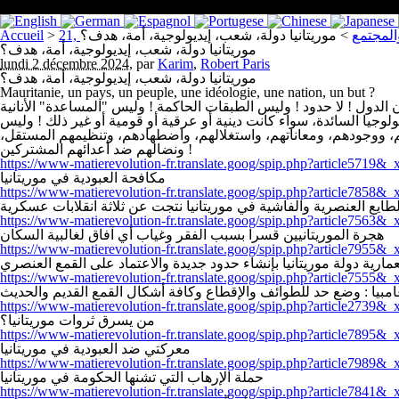
Accueil
>
موريتانيا دولة، شعب، إيديولوجية، أمة، هدف؟
>
21, جتمع
موريتانيا دولة، شعب، إيديولوجية، أمة، هدف؟
lundi 2 décembre 2024
,
par
Karim
,
Robert Paris
موريتانيا دولة، شعب، إيديولوجية، أمة، هدف؟
Mauritanie, un pays, un peuple, une idéologie, une nation, un but ?
دول ! لا حدود ! وليس الطبقات الحاكمة ! وليس "المساعدة" الأنانية
ولوجيا السائدة، سواء كانت دينية أو عرقية أو قومية أو غير ذلك ! وليس
هم، ووجودهم، ومعاناتهم، واستغلالهم، واضطهادهم، وتنظيمهم المستقل
ونضالهم ضد أعدائهم المشتركين !
https://www-matierevolution-fr.translate.goog/spip.php?article5719&_
مكافحة العبودية في موريتانيا
https://www-matierevolution-fr.translate.goog/spip.php?article7858&_
https://www-matierevolution-fr.translate.goog/spip.php?article7563&_
هجرة الموريتانيين قسرا بسبب الفقر وغياب أي آفاق لغالبية السكان
https://www-matierevolution-fr.translate.goog/spip.php?article7955&_
ارية دولة موريتانيا بإنشاء حدود جديدة والاعتماد على القمع العنصري
https://www-matierevolution-fr.translate.goog/spip.php?article7555&_
غامبيا : وضع حد للطوائف والإقطاع وكافة أشكال القمع القديم والحديث
https://www-matierevolution-fr.translate.goog/spip.php?article2739&_
من يسرق ثروات موريتانيا؟
https://www-matierevolution-fr.translate.goog/spip.php?article7895&_
معركتي ضد العبودية في موريتانيا
https://www-matierevolution-fr.translate.goog/spip.php?article7989&_
حملة الإرهاب التي تشنها الحكومة في موريتانيا
https://www-matierevolution-fr.translate.goog/spip.php?article7841&_