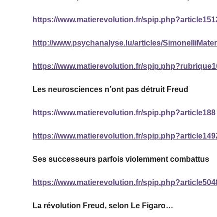
https://www.matierevolution.fr/spip.php?article151
http://www.psychanalyse.lu/articles/SimonelliMate
https://www.matierevolution.fr/spip.php?rubrique
Les neurosciences n’ont pas détruit Freud
https://www.matierevolution.fr/spip.php?article188
https://www.matierevolution.fr/spip.php?article149
Ses successeurs parfois violemment combattus
https://www.matierevolution.fr/spip.php?article504
La révolution Freud, selon Le Figaro…