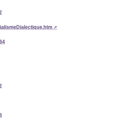
2
rialismeDialectique.htm
164
2
8