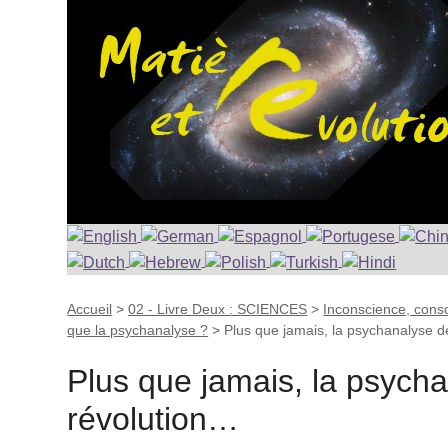
Accueil
>
02 - Livre Deux : SCIENCES
>
Inconscience, consc
que la psychanalyse ?
>
Plus que jamais, la psychanalyse 
Plus que jamais, la psych
révolution…