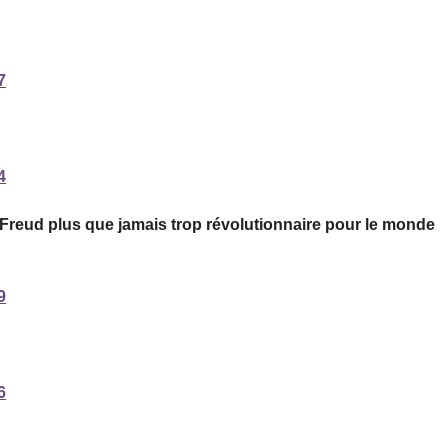
7
4
, Freud plus que jamais trop révolutionnaire pour le monde
9
6