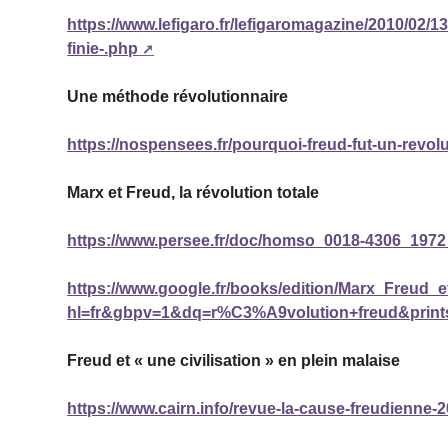
https://www.lefigaro.fr/lefigaromagazine/2010/02/
finie-.php
Une méthode révolutionnaire
https://nospensees.fr/pourquoi-freud-fut-un-revolu
Marx et Freud, la révolution totale
https://www.persee.fr/doc/homso_0018-4306_19
https://www.google.fr/books/edition/Marx_Freu
hl=fr&gbpv=1&dq=r%C3%A9volution+freud&prints
Freud et « une civilisation » en plein malaise
https://www.cairn.info/revue-la-cause-freudienne-