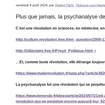
vendredi 9 août 2024
,
par
Robert Paris
,
Tiekoura Levi Ham
Plus que jamais, la psychanalyse d
C’est une révolution en sciences, en médecine, en
http://culture.revolution.free.fr/en_question/2000-
http://1libertaire.free.fr/Freud_Politique.html
…Et, comme toute révolution, elle dérange toujo
https://www.matierevolution.fr/spip.php?article382
La psychanalyse fut une révolution qui se perpét
https://www.lemonde.fr/idees/article/2024/07/21/el
revolution-qui-se-perpetue-encore-aujourd-hui_6