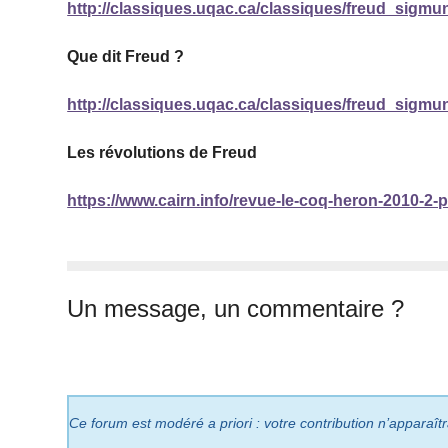
http://classiques.uqac.ca/classiques/freud_sigmund
Que dit Freud ?
http://classiques.uqac.ca/classiques/freud_sigmu
Les révolutions de Freud
https://www.cairn.info/revue-le-coq-heron-2010-2-
Un message, un commentaire ?
Ce forum est modéré a priori : votre contribution n’apparaît