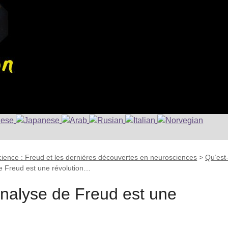
ience : Freud et les dernières découvertes en neurosciences
>
Qu’est
de Freud est une révolution…
analyse de Freud est une