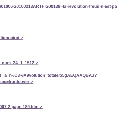
13/01006-20100213ARTFIG00138--la-revolution-freud-n-est-pa
tionnaire/
72_num_24_1_1512
d_et_la_r%C3%A9volution_totale/o5gAEQAAQBAJ?
ec=frontcover
2007-2-page-189.htm