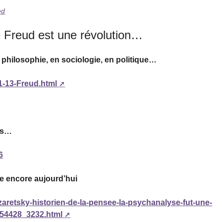
ed
e Freud est une révolution…
 philosophie, en sociologie, en politique…
11-13-Freud.html
urs…
6
ue encore aujourd’hui
i-zaretsky-historien-de-la-pensee-la-psychanalyse-fut-une-
254428_3232.html