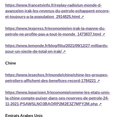
https://www.francetvinfo.fr/replay-radio/un-monde-d-
avance/en-irak-les-revenus-du-petrole-echappent-encore-
et-toujours-a-la-population_2914825.html
https://www.lexpress.fr/economie/en-irak-la-manne-du-
petrole-ne-profite-pas-a-tout-le-monde_1473837.html
https://www.lemonde.fr/blog/filiu/2021/09/12/27-milliards-
pour-un-siecle-de-total-en-irak/
Chine
https://www.lesechos.fr/monde/chine/chine-les-groupes-
petroliers-affichent-des-benefices-record-1784221
https://www.leparisien.fr/economie/comme-les-etats-unis-
la-chine-compte-puiser-dans-ses-reserves-de-petrole-24-
11-2021-PSAWSLNO3BAORP2M2E3Z7MFY2M.php
Emirats Arabes Unis