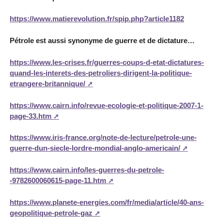
https://www.matierevolution.fr/spip.php?article1182
Pétrole est aussi synonyme de guerre et de dictature…
https://www.les-crises.fr/guerres-coups-d-etat-dictatures-
quand-les-interets-des-petroliers-dirigent-la-politique-
etrangere-britannique/
https://www.cairn.info/revue-ecologie-et-politique-2007-1-
page-33.htm
https://www.iris-france.org/note-de-lecture/petrole-une-
guerre-dun-siecle-lordre-mondial-anglo-americain/
https://www.cairn.info/les-guerres-du-petrole-
-9782600060615-page-11.htm
https://www.planete-energies.com/fr/media/article/40-ans-
geopolitique-petrole-gaz