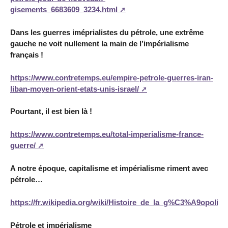
gisements_6683609_3234.html
Dans les guerres iméprialistes du pétrole, une extrême
gauche ne voit nullement la main de l’impérialisme
français !
https://www.contretemps.eu/empire-petrole-guerres-iran-
liban-moyen-orient-etats-unis-israel/
Pourtant, il est bien là !
https://www.contretemps.eu/total-imperialisme-france-
guerre/
A notre époque, capitalisme et impérialisme riment avec
pétrole…
https://fr.wikipedia.org/wiki/Histoire_de_la_g%C3%A9opoli
Pétrole et impérialisme