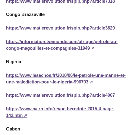
https://www.matierevolution.fr/spip.php?article7318
Congo Brazzaville
https://www.matierevolution.fr/spip.php?article3829
https://information.tv5monde.com/afrique/petrole-au-
congo-magouilles-et-compagnies-31949
Nigeria
https://www.lesechos.fr/2018/06/le-petrole-une-manne-et-
une-malediction-pour-le-nigeria-996793
https://www.matierevolution.fr/spip.php?article4067
https://www.cairn.info/revue-herodote-2015-4-page-
142.htm
Gabon