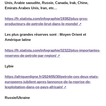
Unis, Arabie saoudite, Russie, Canada, Irak, Chine,
Emirats Arabes Unis, Iran, etc…
https://fr.statista.com/infographie/19382/plus-gros-
producteurs-de-petrole-brut-dans-le-monde/
Les plus grandes réserves sont : Moyen Orient et
Amérique latine
https://fr.statista.com/infographie/32322/plus-importantes-
reserves-de-petrole-par-region/
Lybie
https://afriquenligne.fr/2024/05/30/petrole-ces-deux-etats-
europeens-jubilent-apres-lannonce-de-la-reprise-de-
lexploitation-dans-ce-pays-africain/
Russie/Ukraine