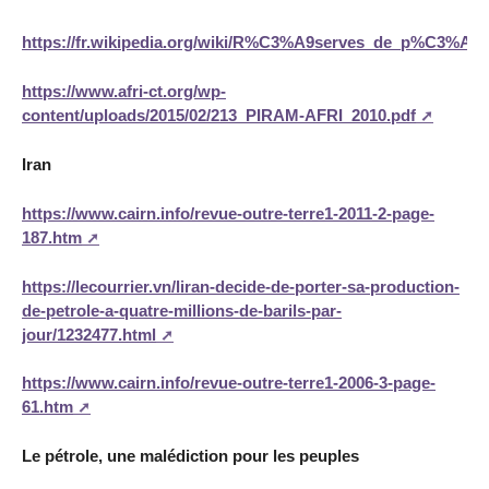
https://fr.wikipedia.org/wiki/R%C3%A9serves_de_p%C3%A9
https://www.afri-ct.org/wp-
content/uploads/2015/02/213_PIRAM-AFRI_2010.pdf
Iran
https://www.cairn.info/revue-outre-terre1-2011-2-page-
187.htm
https://lecourrier.vn/liran-decide-de-porter-sa-production-
de-petrole-a-quatre-millions-de-barils-par-
jour/1232477.html
https://www.cairn.info/revue-outre-terre1-2006-3-page-
61.htm
Le pétrole, une malédiction pour les peuples