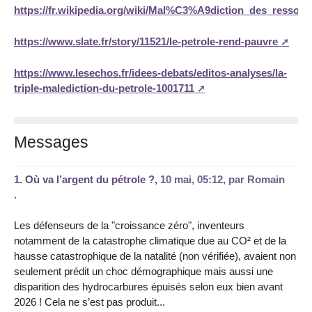
https://fr.wikipedia.org/wiki/Mal%C3%A9diction_des_ressour
https://www.slate.fr/story/11521/le-petrole-rend-pauvre
https://www.lesechos.fr/idees-debats/editos-analyses/la-
triple-malediction-du-petrole-1001711
Messages
1.
Où va l’argent du pétrole ?,
10 mai, 05:12
,
par
Romain
.
Les défenseurs de la "croissance zéro", inventeurs
notamment de la catastrophe climatique due au CO² et de la
hausse catastrophique de la natalité (non vérifiée), avaient non
seulement prédit un choc démographique mais aussi une
disparition des hydrocarbures épuisés selon eux bien avant
2026 ! Cela ne s’est pas produit...