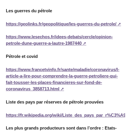
Les guerres du pétrole
https://geolinks.fr/geopolitique/les-guerres-du-petrole/
https://www.lesechos.fr/idees-debats/cercle/opinion-
petrole-dune-guerre-a-lautre-1987440
Pétrole et covid
https://www.francetvinfo.fr/sante/maladie/coronavirus/l-
article-a-lire-pour-comprendre-la-guerre-petroliere-qui-
fait-tousser-les-places-financieres-sur-fond-de-
coronavirus_3858713.html
Liste des pays par réserves de pétrole prouvées
https://fr.wikipedia.org/wiki/Liste_des_pays_par_r%C3%
Les plus grands producteurs sont dans l’ordre : Etats-