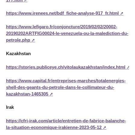
https://www.irenees.net/bdf_fiche-analyse-917_fr.html
https://www.lefigaro.fr/conjoncture/2019/02/02/20002-
20190202ARTFIG00024-le-venezuela-ou-la-malediction-du-
petrole.php
Kazakhstan
https://stories.publiceye.ch/vitolaukazakhstan/index.html
https://www.capital.fr/entreprises-marches/totalenergies-
shell-des-geants-du-petrole-dans-le-collimateur-du-
kazakhstan-1465305
Irak
https://cfri-irak.com/article/entretien-de-fabrice-balanche-
la-situation-economique-irakienne-2023-05-12