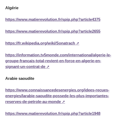
Algérie
https://www.matierevolution.fr/spip.php?article4375
https://www.matierevolution.fr/spip.php?article2655
https://fr.wikipedia.org/wiki/Sonatrach
https://information.tv5monde.com/international/algerie-le-
groupe-francais-total-revient-en-force-en-algerie-en-
signant-un-contrat-de
Arabie saoudite
https://www.connaissancedesenergies.org/idees-recues-
energies/larabie-saoudite-possede-les-plus-importantes-
reserves-de-petrole-au-monde
https://www.matierevolution.fr/spip.php?article1948