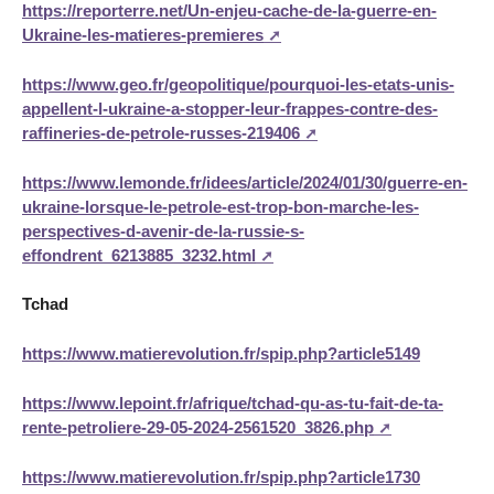
https://reporterre.net/Un-enjeu-cache-de-la-guerre-en-
Ukraine-les-matieres-premieres
https://www.geo.fr/geopolitique/pourquoi-les-etats-unis-
appellent-l-ukraine-a-stopper-leur-frappes-contre-des-
raffineries-de-petrole-russes-219406
https://www.lemonde.fr/idees/article/2024/01/30/guerre-en-
ukraine-lorsque-le-petrole-est-trop-bon-marche-les-
perspectives-d-avenir-de-la-russie-s-
effondrent_6213885_3232.html
Tchad
https://www.matierevolution.fr/spip.php?article5149
https://www.lepoint.fr/afrique/tchad-qu-as-tu-fait-de-ta-
rente-petroliere-29-05-2024-2561520_3826.php
https://www.matierevolution.fr/spip.php?article1730