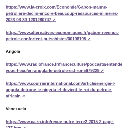
https://www.la-croix.com/Economie/Gabon-manne-
petroliere-declin-encore-beaucoup-ressources-minieres-
2023-08-30-1201280747
https://www.alternatives-economiques.fr/gabon-revenus-
petrole-confortent-putschistes/00108105
Angola
https://www.radiofrance.fr/franceculture/podcasts/entendez-
vous-l-eco/en-angola-le-petrole-est-roi-5679229
https://www.courrierinternational.com/article/energie-l-
angola-detrone-le-nigeria-et-devient-le-roi-du-petrole-
africain
Venezuela
https://www.cairn.info/revue-outre-terre2-2015-2-page-
177.htm