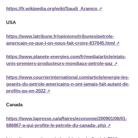
https://fr.wikipedia.org/wiki/Saudi_Aramco
USA
https://www.latribune.fr/opinions/tribunes/petrole-
americain-ce-que-l-on-nous-fait-croire-837645.html
https://www.planete-energies.com/fr/media/article/etats-
unis-premiers-producteurs-mondiaux-petrole-gaz
https://www.courrierinternational.com/article/energie-les-
geants-du-petrole-americains-n-ont-jamais-fait-autant-de-
profits-qu-en-2022
Canada
https://www.lapresse.ca/affaires/economie/200901/06/01-
686867-a-qui-profite-le-petrole-du-canada-.php