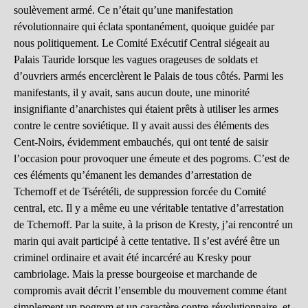
soulèvement armé. Ce n’était qu’une manifestation
révolutionnaire qui éclata spontanément, quoique guidée par
nous politiquement. Le Comité Exécutif Central siégeait au
Palais Tauride lorsque les vagues orageuses de soldats et
d’ouvriers armés encerclèrent le Palais de tous côtés. Parmi les
manifestants, il y avait, sans aucun doute, une minorité
insignifiante d’anarchistes qui étaient prêts à utiliser les armes
contre le centre soviétique. Il y avait aussi des éléments des
Cent-Noirs, évidemment embauchés, qui ont tenté de saisir
l’occasion pour provoquer une émeute et des pogroms. C’est de
ces éléments qu’émanent les demandes d’arrestation de
Tchernoff et de Tsérétéli, de suppression forcée du Comité
central, etc. Il y a même eu une véritable tentative d’arrestation
de Tchernoff. Par la suite, à la prison de Kresty, j’ai rencontré un
marin qui avait participé à cette tentative. Il s’est avéré être un
criminel ordinaire et avait été incarcéré au Kresky pour
cambriolage. Mais la presse bourgeoise et marchande de
compromis avait décrit l’ensemble du mouvement comme étant
simplement un pogrom et un caractère contre-révolutionnaire, et