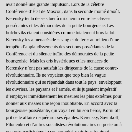
avait donné une grande impulsion. Lors de la célèbre
Conférence d’État de Moscou, dans la seconde moitié d’août,
Kerensky tenta de se situer à mi-chemin entre les classes
possédantes et les démocrates de la petite bourgeoisie. Les
bolcheviks étaient considérés comme totalement hors la loi.
Kerensky les a menacés de « sang et de fer » au milieu d’une
tempête d’applaudissements des sections possédantes de la
Conférence et du silence traître des démocrates de la petite
bourgeoisie. Mais les cris hystériques et les menaces de
Kerensky n’ont pas satisfait les dirigeants de la cause contre-
révolutionnaire. Ils ne voyaient que trop bien la vague
révolutionnaire qui se répandait dans tout le pays, enveloppant
les ouvriers, les paysans et l’armée, et ils jugeaient impératif
d’employer immédiatement les mesures les plus extrêmes pour
donner aux masses une leçon inoubliable. En accord avec la
bourgeoisie possédante, qui voyait en lui son héros, Korniloff
prit cette affaire risquée sur ses épaules. Kerensky, Savinkoff,
Filonenko et d’autres socialistes-révolutionnaires en poste ou à
peu près participèrent à son complot, mais tous trahirent