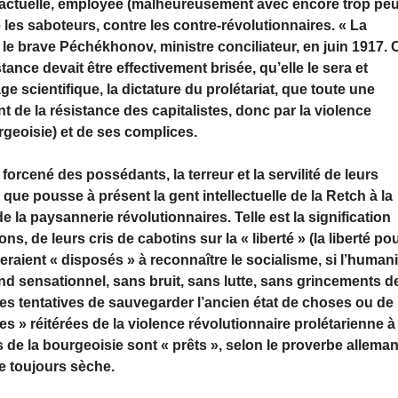
e actuelle, employée (malheureusement avec encore trop pe
e les saboteurs, contre les contre-révolutionnaires. « La
t le brave Péchékhonov, ministre conciliateur, en juin 1917. 
e devait être effectivement brisée, qu’elle le sera et
e scientifique, la dictature du prolétariat, que toute une
t de la résistance des capitalistes, donc par la violence
rgeoisie) et de ses complices.
, forcené des possédants, la terreur et la servilité de leurs
s que pousse à présent la gent intellectuelle de la Retch à la
de la paysannerie révolutionnaires. Telle est la signification
ns, de leurs cris de cabotins sur la « liberté » (la liberté po
s seraient « disposés » à reconnaître le socialisme, si l’human
nd sensationnel, sans bruit, sans lutte, sans grincements d
les tentatives de sauvegarder l’ancien état de choses ou de 
es » réitérées de la violence révolutionnaire prolétarienne à
ls de la bourgeoisie sont « prêts », selon le proverbe allema
te toujours sèche.