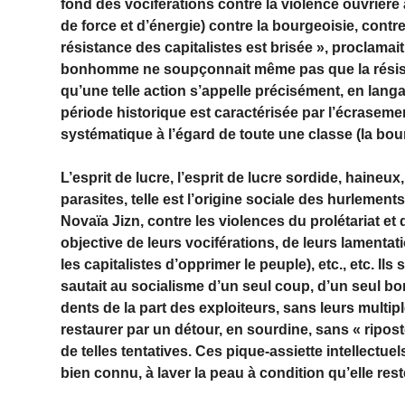
fond des vociférations contre la violence ouvrièr
de force et d’énergie) contre la bourgeoisie, contr
résistance des capitalistes est brisée », proclamai
bonhomme ne soupçonnait même pas que la résistanc
qu’une telle action s’appelle précisément, en langag
période historique est caractérisée par l’écrasemen
systématique à l’égard de toute une classe (la bou
L’esprit de lucre, l’esprit de lucre sordide, haineux
parasites, telle est l’origine sociale des hurlement
Novaïa Jizn, contre les violences du prolétariat et 
objective de leurs vociférations, de leurs lamentatio
les capitalistes d’opprimer le peuple), etc., etc. Il
sautait au socialisme d’un seul coup, d’un seul bo
dents de la part des exploiteurs, sans leurs multip
restaurer par un détour, en sourdine, sans « ripost
de telles tentatives. Ces pique-assiette intellectue
bien connu, à laver la peau à condition qu’elle res