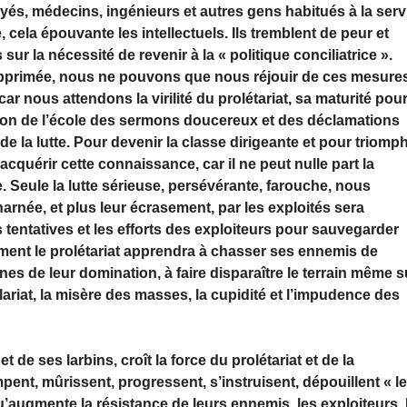
és, médecins, ingénieurs et autres gens habitués à la servi
cela épouvante les intellectuels. Ils tremblent de peur et
 la nécessité de revenir à la « politique conciliatrice ».
 opprimée, nous ne pouvons que nous réjouir de ces mesure
ar nous attendons la virilité du prolétariat, sa maturité pou
 non de l’école des sermons doucereux et des déclamations
 de la lutte. Pour devenir la classe dirigeante et pour triomp
 acquérir cette connaissance, car il ne peut nulle part la
utte. Seule la lutte sérieuse, persévérante, farouche, nous
harnée, et plus leur écrasement, par les exploités sera
es tentatives et les efforts des exploiteurs pour sauvegarder
ment le prolétariat apprendra à chasser ses ennemis de
ines de leur domination, à faire disparaître le terrain même s
alariat, la misère des masses, la cupidité et l’impudence des
 de ses larbins, croît la force du prolétariat et de la
mpent, mûrissent, progressent, s’instruisent, dépouillent « l
u’augmente la résistance de leurs ennemis, les exploiteurs.