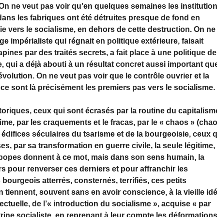
n ne veut pas voir qu’en quelques semaines les institutio
ans les fabriques ont été détruites presque de fond en
voie vers le socialisme, en dehors de cette destruction. On ne
impérialiste qui régnait en politique extérieure, faisait
apines par des traités secrets, a fait place à une politique de
, qui a déjà abouti à un résultat concret aussi important qu
évolution. On ne veut pas voir que le contrôle ouvrier et la
ce sont là précisément les premiers pas vers le socialisme.
oriques, ceux qui sont écrasés par la routine du capitalism
gime, par les craquements et le fracas, par le « chaos » (cha
 édifices séculaires du tsarisme et de la bourgeoisie, ceux 
es, par sa transformation en guerre civile, la seule légitime, 
es popes donnent à ce mot, mais dans son sens humain, la
 pour renverser ces derniers et pour affranchir les
bourgeois atterrés, consternés, terrifiés, ces petits
 tiennent, souvent sans en avoir conscience, à la vieille id
lectuelle, de l’« introduction du socialisme », acquise « par
ctrine socialiste, en reprenant à leur compte les déformation