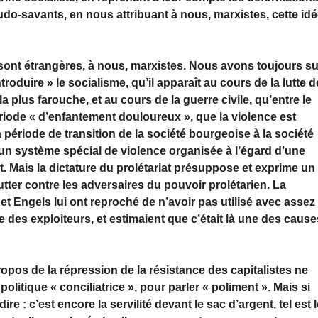
udo-savants, en nous attribuant à nous, marxistes, cette id
 sont étrangères, à nous, marxistes. Nous avons toujours su
troduire » le socialisme, qu’il apparaît au cours de la lutte d
 la plus farouche, et au cours de la guerre civile, qu’entre le
riode « d’enfantement douloureux », que la violence est
a période de transition de la société bourgeoise à la société
e un système spécial de violence organisée à l’égard d’une
at. Mais la dictature du prolétariat présuppose et exprime un
lutter contre les adversaires du pouvoir prolétarien. La
et Engels lui ont reproché de n’avoir pas utilisé avec assez
 des exploiteurs, et estimaient que c’était là une des cause
ropos de la répression de la résistance des capitalistes ne
litique « conciliatrice », pour parler « poliment ». Mais si
ire : c’est encore la servilité devant le sac d’argent, tel est 