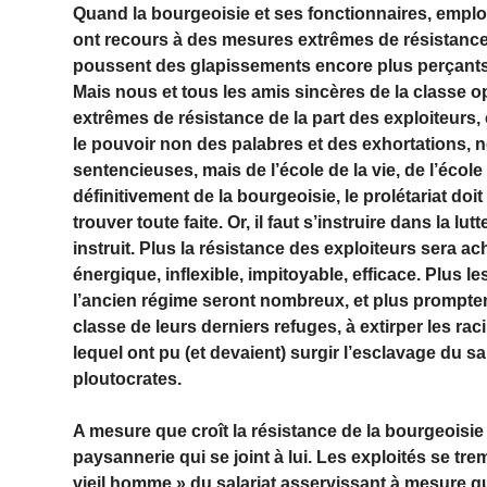
Quand la bourgeoisie et ses fonctionnaires, employ
ont recours à des mesures extrêmes de résistance, 
poussent des glapissements encore plus perçants sur
Mais nous et tous les amis sincères de la classe
extrêmes de résistance de la part des exploiteurs, c
le pouvoir non des palabres et des exhortations,
sentencieuses, mais de l’école de la vie, de l’école
définitivement de la bourgeoisie, le prolétariat doit
trouver toute faite. Or, il faut s’instruire dans la l
instruit. Plus la résistance des exploiteurs sera ac
énergique, inflexible, impitoyable, efficace. Plus l
l’ancien régime seront nombreux, et plus prompte
classe de leurs derniers refuges, à extirper les rac
lequel ont pu (et devaient) surgir l’esclavage du s
ploutocrates.
A mesure que croît la résistance de la bourgeoisie et
paysannerie qui se joint à lui. Les exploités se tre
vieil homme » du salariat asservissant à mesure q