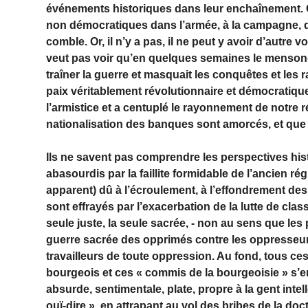
événements historiques dans leur enchaînement. O
non démocratiques dans l’armée, à la campagne, d
comble. Or, il n’y a pas, il ne peut y avoir d’autre 
veut pas voir qu’en quelques semaines le mensonge 
traîner la guerre et masquait les conquêtes et les r
paix véritablement révolutionnaire et démocratique
l’armistice et a centuplé le rayonnement de notre r
nationalisation des banques sont amorcés, et que 
Ils ne savent pas comprendre les perspectives hist
abasourdis par la faillite formidable de l’ancien ré
apparent) dû à l’écroulement, à l’effondrement des
sont effrayés par l’exacerbation de la lutte de class
seule juste, la seule sacrée, - non au sens que l
guerre sacrée des opprimés contre les oppresseurs
travailleurs de toute oppression. Au fond, tous ces 
bourgeois et ces « commis de la bourgeoisie » s’en
absurde, sentimentale, plate, propre à la gent intel
ouï-dire », en attrapant au vol des bribes de la do