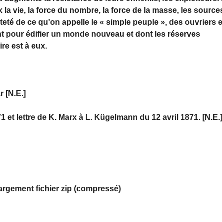
ux la vie, la force du nombre, la force de la masse, les source
êteté de ce qu’on appelle le « simple peuple », des ouvriers e
ent pour édifier un monde nouveau et dont les réserves
ire est à eux.
r [N.E.]
71 et lettre de K. Marx à L. Kügelmann du 12 avril 1871. [N.E.
gement fichier zip (compressé)