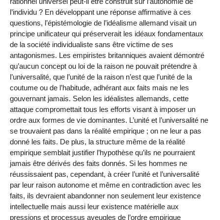
rationnel universel peut-il être construit sur l’autonomie de
l’individu ? En développant une réponse affirmative à ces
questions, l’épistémologie de l’idéalisme allemand visait un
principe unificateur qui préserverait les idéaux fondamentaux
de la société individualiste sans être victime de ses
antagonismes. Les empiristes britanniques avaient démontré
qu’aucun concept ou loi de la raison ne pouvait prétendre à
l’universalité, que l’unité de la raison n’est que l’unité de la
coutume ou de l’habitude, adhérant aux faits mais ne les
gouvernant jamais. Selon les idéalistes allemands, cette
attaque compromettait tous les efforts visant à imposer un
ordre aux formes de vie dominantes. L’unité et l’universalité ne
se trouvaient pas dans la réalité empirique ; on ne leur a pas
donné les faits. De plus, la structure même de la réalité
empirique semblait justifier l’hypothèse qu’ils ne pourraient
jamais être dérivés des faits donnés. Si les hommes ne
réussissaient pas, cependant, à créer l’unité et l’universalité
par leur raison autonome et même en contradiction avec les
faits, ils devraient abandonner non seulement leur existence
intellectuelle mais aussi leur existence matérielle aux
pressions et processus aveugles de l’ordre empirique