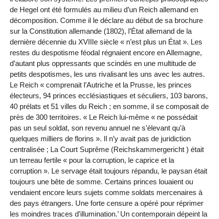
de Hegel ont été formulés au milieu d’un Reich allemand en
décomposition. Comme il le déclare au début de sa brochure
sur la Constitution allemande (1802), l’État allemand de la
dernière décennie du XVIIIe siècle « n’est plus un État ». Les
restes du despotisme féodal régnaient encore en Allemagne,
d’autant plus oppressants que scindés en une multitude de
petits despotismes, les uns rivalisant les uns avec les autres.
Le Reich « comprenait l’Autriche et la Prusse, les princes
électeurs, 94 princes ecclésiastiques et séculiers, 103 barons,
40 prélats et 51 villes du Reich ; en somme, il se composait de
près de 300 territoires. « Le Reich lui-même « ne possédait
pas un seul soldat, son revenu annuel ne s’élevant qu’à
quelques milliers de florins ». Il n’y avait pas de juridiction
centralisée ; La Court Suprême (Reichskammergericht ) était
un terreau fertile « pour la corruption, le caprice et la
corruption ». Le servage était toujours répandu, le paysan était
toujours une bête de somme. Certains princes louaient ou
vendaient encore leurs sujets comme soldats mercenaires à
des pays étrangers. Une forte censure a opéré pour réprimer
les moindres traces d’illumination.’ Un contemporain dépeint la