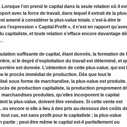
 Lorsque l’on prend le capital dans la seule relation où il es
rt avec la force de travail, dans lequel il extrait de la plus
est amené à considérer la plus-value totale, c’est-à-dire le
 dans l’expression « Capital-Profit », il n’est en rapport qu’ave
du capitaliste, et toute relation s’efface encore davantage d
»…
ation suffisante de capital, étant donnés, la formation de 
ère, si le degré d’exploitation du travail est déterminé, et 
ouvrière est donnée. L’obtention de cette plus-value, qui est 
itue le procès immédiat de production. Dès que tout le
ialisé sous forme de marchandise, la plus-value est produite.
cès de production capitaliste, la production proprement di
 marchandises produites, qu’elles incorporent le capital
tent la plus-value, doivent être vendues. Si cette vente est
ie, ou encore si elle a lieu à des prix au-dessous des coûts d
 tout cas, est sans profit pour le capitaliste ; la plus-value
 partie ; peut-être même le capital est-il partiellement ou