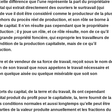
ette différence que l’une représente la part du propriétaire
pital qui extrait directement des ouvriers le surtravail (qui
t de vue il doit être considéré comme le producteur de la plu
 dehors du procès réel de production, et son rôle se borne à
e capital. Il n’en résulte pas cependant que le propriétaire
ction ; il y joue un rôle, et ce rôle résulte, non de ce qu’il
grande propriété foncière, qui exproprie les travailleurs de
dition de la production capitaliste, mais de ce qu’il
uction.
aire et de vendeur de sa force de travail, reçoit sous le nom d
on de son travail que nous appelons le travail nécessaire et
ion quelque aisée ou quelque misérable que soit son
s du capital, de la terre et du travail, ils ont cependant
produit du profit pour le capitaliste, la, terre fournit de la
 des conditions normales et aussi longtemps qu’elle peut être
 parties de la valeur produite annuellement et les fractions du