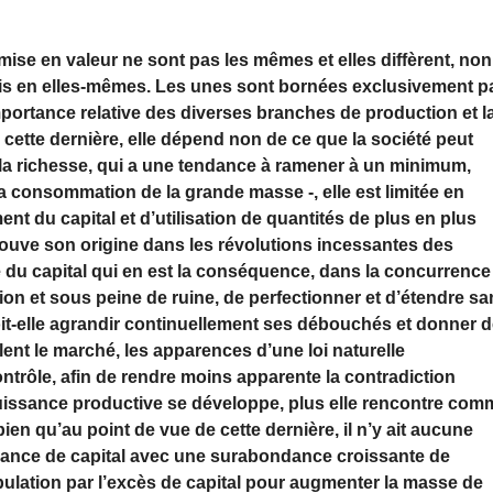
a mise en valeur ne sont pas les mêmes et elles diffèrent, non
ais en elles-mêmes. Les unes sont bornées exclusivement p
’importance relative des diverses branches de production et l
ette dernière, elle dépend non de ce que la société peut
 la richesse, qui a une tendance à ramener à un minimum,
la consommation de la grande masse -, elle est limitée en
nt du capital et d’utilisation de quantités de plus en plus
i trouve son origine dans les révolutions incessantes des
 du capital qui en est la conséquence, dans la concurrence
ion et sous peine de ruine, de perfectionner et d’étendre s
doit-elle agrandir continuellement ses débouchés et donner 
lent le marché, les apparences d’une loi naturelle
trôle, afin de rendre moins apparente la contradiction
puissance productive se développe, plus elle rencontre com
ien qu’au point de vue de cette dernière, il n’y ait aucune
dance de capital avec une surabondance croissante de
opulation par l’excès de capital pour augmenter la masse de