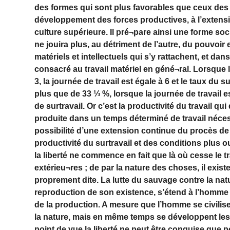
des formes qui sont plus favorables que ceux des
développement des forces productives, à l’extensi
culture supérieure. Il pré¬pare ainsi une forme soci
ne jouira plus, au détriment de l’autre, du pouvo
matériels et intellectuels qui s’y rattachent, et dan
consacré au travail matériel en géné¬ral. Lorsque le 
3, la journée de travail est égale à 6 et le taux du s
plus que de 33 ⅓ %, lorsque la journée de travail e
de surtravail. Or c’est la productivité du travail q
produite dans un temps déterminé de travail nécessa
possibilité d’une extension continue du procès de
productivité du surtravail et des conditions plus 
la liberté ne commence en fait que là où cesse le t
extérieu¬res ; de par la nature des choses, il exis
proprement dite. La lutte du sauvage contre la natu
reproduction de son existence, s’étend à l’homme ci
de la production. A mesure que l’homme se civilise
la nature, mais en même temps se développent les f
point de vue la liberté ne peut être conquise que