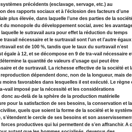
 systèmes précédents (esclavage, servage, etc.) au
on des rapports sociaux et à l’éclosion des facteurs d’une
ale plus élevée, dans laquelle l’une des parties de la sociét
ir et du monopole du développement social, avec les avantag
s laquelle le sutravail aura pour effet la réduction du temps
travail nécessaire et le surtravail sont l’un et l’autre égaux
urtravail est de 100 %, tandis que le taux du surtravail n’est
st égale à 12, et se décompose en 9 de tra¬vail nécessaire e
ui détermine la quantité de valeurs d’usage qui peut être
ire et de surtravail. La richesse effective de la société et l
 reproduction dépendent donc, non de la longueur, mais de
ou moins favorables dans lesquelles il est exécuté. Le règne
ra¬vail imposé par la nécessité et les considérations
te donc au-delà de la sphère de la production matérielle
re pour la satisfaction de ses besoins, la conservation et l
vilise, quels que soient la forme de la société et le systèm
, s’étendent le cercle de ses besoins et son asservissemen
orces productives qui lui permettent de s’en affranchir. A 
 pour autant que les hommes socialisés, devenus des