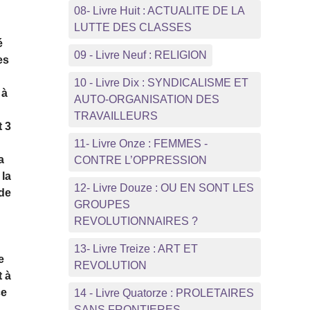
08- Livre Huit : ACTUALITE DE LA
LUTTE DES CLASSES
é
09 - Livre Neuf : RELIGION
es
10 - Livre Dix : SYNDICALISME ET
 à
AUTO-ORGANISATION DES
TRAVAILLEURS
t 3
11- Livre Onze : FEMMES -
a
CONTRE L’OPPRESSION
 la
12- Livre Douze : OU EN SONT LES
 de
GROUPES
REVOLUTIONNAIRES ?
a
13- Livre Treize : ART ET
e
REVOLUTION
t à
ce
14 - Livre Quatorze : PROLETAIRES
SANS FRONTIERES