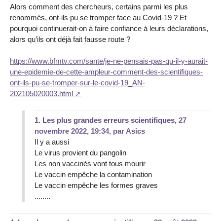
Alors comment des chercheurs, certains parmi les plus
renommés, ont-ils pu se tromper face au Covid-19 ? Et
pourquoi continuerait-on à faire confiance à leurs déclarations,
alors qu’ils ont déjà fait fausse route ?
https://www.bfmtv.com/sante/je-ne-pensais-pas-qu-il-y-aurait-
une-epidemie-de-cette-ampleur-comment-des-scientifiques-
ont-ils-pu-se-tromper-sur-le-covid-19_AN-
202105020003.html
1.
Les plus grandes erreurs scientifiques,
27
novembre 2022, 19:34
,
par
Asics
Il y a aussi
Le virus provient du pangolin
Les non vaccinés vont tous mourir
Le vaccin empêche la contamination
Le vaccin empêche les formes graves
........