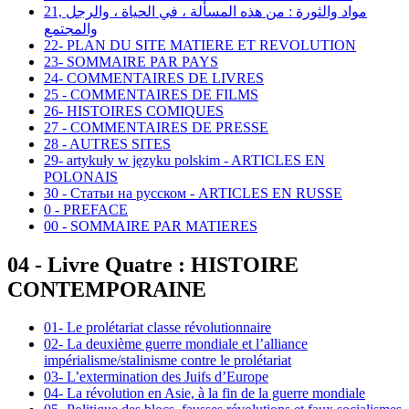
21, مواد والثورة : من هذه المسألة ، في الحياة ، والرجل
والمجتمع
22- PLAN DU SITE MATIERE ET REVOLUTION
23- SOMMAIRE PAR PAYS
24- COMMENTAIRES DE LIVRES
25 - COMMENTAIRES DE FILMS
26- HISTOIRES COMIQUES
27 - COMMENTAIRES DE PRESSE
28 - AUTRES SITES
29- artykuły w języku polskim - ARTICLES EN
POLONAIS
30 - Статьи на русском - ARTICLES EN RUSSE
0 - PREFACE
00 - SOMMAIRE PAR MATIERES
04 - Livre Quatre : HISTOIRE
CONTEMPORAINE
01- Le prolétariat classe révolutionnaire
02- La deuxième guerre mondiale et l’alliance
impérialisme/stalinisme contre le prolétariat
03- L’extermination des Juifs d’Europe
04- La révolution en Asie, à la fin de la guerre mondiale