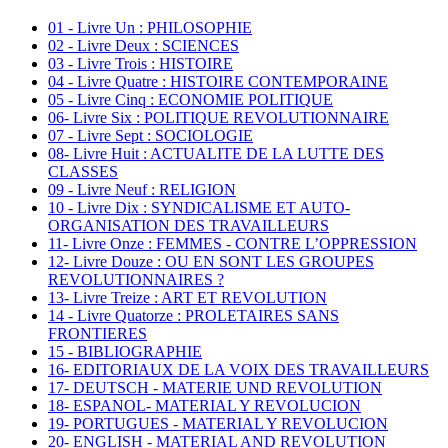
01 - Livre Un : PHILOSOPHIE
02 - Livre Deux : SCIENCES
03 - Livre Trois : HISTOIRE
04 - Livre Quatre : HISTOIRE CONTEMPORAINE
05 - Livre Cinq : ECONOMIE POLITIQUE
06- Livre Six : POLITIQUE REVOLUTIONNAIRE
07 - Livre Sept : SOCIOLOGIE
08- Livre Huit : ACTUALITE DE LA LUTTE DES
CLASSES
09 - Livre Neuf : RELIGION
10 - Livre Dix : SYNDICALISME ET AUTO-
ORGANISATION DES TRAVAILLEURS
11- Livre Onze : FEMMES - CONTRE L’OPPRESSION
12- Livre Douze : OU EN SONT LES GROUPES
REVOLUTIONNAIRES ?
13- Livre Treize : ART ET REVOLUTION
14 - Livre Quatorze : PROLETAIRES SANS
FRONTIERES
15 - BIBLIOGRAPHIE
16- EDITORIAUX DE LA VOIX DES TRAVAILLEURS
17- DEUTSCH - MATERIE UND REVOLUTION
18- ESPANOL- MATERIAL Y REVOLUCION
19- PORTUGUES - MATERIAL Y REVOLUCION
20- ENGLISH - MATERIAL AND REVOLUTION