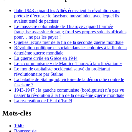
Italie 1943 : quand les Alliés écrasaient la révolution sous
prétexte d’écraser le fascisme mussolinien avec lequel ils
avaient tenté de pactiser
Le massacre colonialiste de Thiaroye : quand l’armée
française assassine de sang froid ses propres soldats africains
pour… ne pas les payer !
Quelles leçons tirer de la fin de la seconde guerre mondiale
Révolution politique et sociale dans les colonies à la fin de la
deuxième guerre mondiale
La guerre civile en Grèce en 1944
Le « communisme » de Maurice Thorez à la « libération »
Le monde capitaliste occidental sauvé du prolétariat
révolutionnaire par Staline
La bataille de Stalingrad, victoire de la démocratie contre le
fascisme ?
1943-1947 : la gauche communiste (bordiguiste) n’a pas vu
passer la révolution à la fin de la deuxième guerre mondiale
La re-création de l’Etat d’Israël
Mots-clés
1940
Bourgeoisie