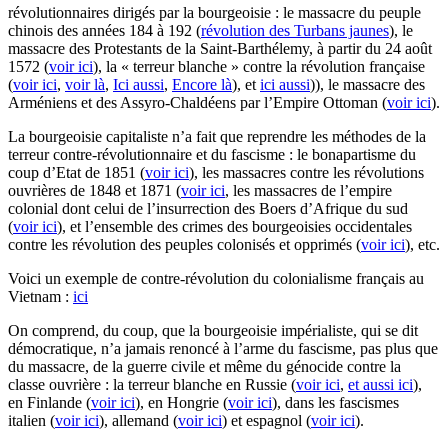
révolutionnaires dirigés par la bourgeoisie : le massacre du peuple
chinois des années 184 à 192 (
révolution des Turbans jaunes
), le
massacre des Protestants de la Saint-Barthélemy, à partir du 24 août
1572 (
voir ici
), la « terreur blanche » contre la révolution française
(
voir ici
,
voir là
,
Ici aussi
,
Encore là
), et
ici aussi
)), le massacre des
Arméniens et des Assyro-Chaldéens par l’Empire Ottoman (
voir ici
).
La bourgeoisie capitaliste n’a fait que reprendre les méthodes de la
terreur contre-révolutionnaire et du fascisme : le bonapartisme du
coup d’Etat de 1851 (
voir ici
), les massacres contre les révolutions
ouvrières de 1848 et 1871 (
voir ici
, les massacres de l’empire
colonial dont celui de l’insurrection des Boers d’Afrique du sud
(
voir ici
), et l’ensemble des crimes des bourgeoisies occidentales
contre les révolution des peuples colonisés et opprimés (
voir ici
), etc.
Voici un exemple de contre-révolution du colonialisme français au
Vietnam :
ici
On comprend, du coup, que la bourgeoisie impérialiste, qui se dit
démocratique, n’a jamais renoncé à l’arme du fascisme, pas plus que
du massacre, de la guerre civile et même du génocide contre la
classe ouvrière : la terreur blanche en Russie (
voir ici
,
et aussi ici
),
en Finlande (
voir ici
), en Hongrie (
voir ici
), dans les fascismes
italien (
voir ici
), allemand (
voir ici
) et espagnol (
voir ici
).