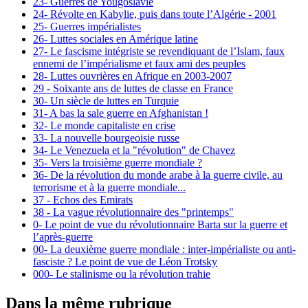
23- Guerres de Yougoslavie
24- Révolte en Kabylie, puis dans toute l’Algérie - 2001
25- Guerres impérialistes
26- Luttes sociales en Amérique latine
27- Le fascisme intégriste se revendiquant de l’Islam, faux
ennemi de l’impérialisme et faux ami des peuples
28- Luttes ouvrières en Afrique en 2003-2007
29 - Soixante ans de luttes de classe en France
30- Un siècle de luttes en Turquie
31- A bas la sale guerre en Afghanistan !
32- Le monde capitaliste en crise
33- La nouvelle bourgeoisie russe
34- Le Venezuela et la "révolution" de Chavez
35- Vers la troisième guerre mondiale ?
36- De la révolution du monde arabe à la guerre civile, au
terrorisme et à la guerre mondiale...
37 - Echos des Emirats
38 - La vague révolutionnaire des "printemps"
0- Le point de vue du révolutionnaire Barta sur la guerre et
l’après-guerre
00- La deuxième guerre mondiale : inter-impérialiste ou anti-
fasciste ? Le point de vue de Léon Trotsky
000- Le stalinisme ou la révolution trahie
Dans la même rubrique