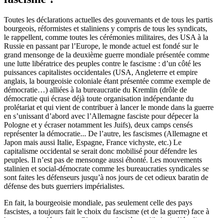
Toutes les déclarations actuelles des gouvernants et de tous les partis
bourgeois, réformistes et staliniens y compris de tous les syndicats,
le rappellent, comme toutes les cérémonies militaires, des USA à la
Russie en passant par l’Europe, le monde actuel est fondé sur le
grand mensonge de la deuxième guerre mondiale présentée comme
une lutte libératrice des peuples contre le fascisme : d’un côté les
puissances capitalistes occidentales (USA, Angleterre et empire
anglais, la bourgeoisie coloniale étant présentée comme exemple de
démocratie…) alliées à la bureaucratie du Kremlin (drôle de
démocratie qui écrase déjà toute organisation indépendante du
prolétariat et qui vient de contribuer à lancer le monde dans la guerre
en s’unissant d’abord avec l’Allemagne fasciste pour dépecer la
Pologne et y écraser notamment les Juifs), deux camps censés
représenter la démocratie... De l’autre, les fascismes (Allemagne et
Japon mais aussi Italie, Espagne, France vichyste, etc.) Le
capitalisme occidental se serait donc mobilisé pour défendre les
peuples. Il n’est pas de mensonge aussi éhonté. Les mouvements
stalinien et social-démocrate comme les bureaucraties syndicales se
sont faites les défenseurs jusqu’à nos jours de cet odieux baratin de
défense des buts guerriers impérialistes.
En fait, la bourgeoisie mondiale, pas seulement celle des pays
fascistes, a toujours fait le choix du fascisme (et de la guerre) face à