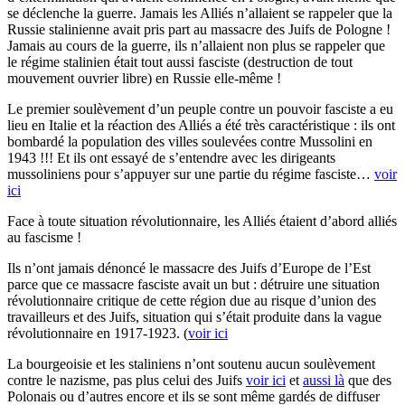
se déclenche la guerre. Jamais les Alliés n’allaient se rappeler que la
Russie stalinienne avait pris part au massacre des Juifs de Pologne !
Jamais au cours de la guerre, ils n’allaient non plus se rappeler que
le régime stalinien était tout aussi fasciste (destruction de tout
mouvement ouvrier libre) en Russie elle-même !
Le premier soulèvement d’un peuple contre un pouvoir fasciste a eu
lieu en Italie et la réaction des Alliés a été très caractéristique : ils ont
bombardé la population des villes soulevées contre Mussolini en
1943 !!! Et ils ont essayé de s’entendre avec les dirigeants
mussoliniens pour s’appuyer sur une partie du régime fasciste…
voir
ici
Face à toute situation révolutionnaire, les Alliés étaient d’abord alliés
au fascisme !
Ils n’ont jamais dénoncé le massacre des Juifs d’Europe de l’Est
parce que ce massacre fasciste avait un but : détruire une situation
révolutionnaire critique de cette région due au risque d’union des
travailleurs et des Juifs, situation qui s’était produite dans la vague
révolutionnaire en 1917-1923. (
voir ici
La bourgeoisie et les staliniens n’ont soutenu aucun soulèvement
contre le nazisme, pas plus celui des Juifs
voir ici
et
aussi là
que des
Polonais ou d’autres encore et ils se sont même gardés de diffuser