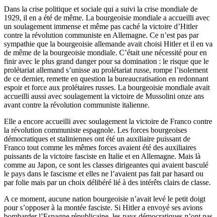
Dans la crise politique et sociale qui a suivi la crise mondiale de
1929, il en a été de même. La bourgeoisie mondiale a accueilli avec
un soulagement immense et même pas caché la victoire d’Hitler
contre la révolution communiste en Allemagne. Ce n’est pas par
sympathie que la bourgeoisie allemande avait choisi Hitler et il en va
de même de la bourgeoisie mondiale. C’était une nécessité pour en
finir avec le plus grand danger pour sa domination : le risque que le
prolétariat allemand s’unisse au prolétariat russe, rompe l’isolement
de ce dernier, remette en question la bureaucratisation en redonnant
espoir et force aux prolétaires russes. La bourgeoisie mondiale avait
accueilli aussi avec soulagement la victoire de Mussolini onze ans
avant contre la révolution communiste italienne.
Elle a encore accueilli avec soulagement la victoire de Franco contre
la révolution communiste espagnole. Les forces bourgeoises
démocratiques et staliniennes ont été un auxiliaire puissant de
Franco tout comme les mêmes forces avaient été des auxiliaires
puissants de la victoire fasciste en Italie et en Allemagne. Mais là
comme au Japon, ce sont les classes dirigeantes qui avaient basculé
le pays dans le fascisme et elles ne l’avaient pas fait par hasard ou
par folie mais par un choix délibéré lié à des intérêts clairs de classe.
A ce moment, aucune nation bourgeoisie n’avait levé le petit doigt
pour s’opposer à la montée fasciste. Si Hitler a envoyé ses avions
bombarder l’Espagne républicaine, les pays démocratiques n’ont pas