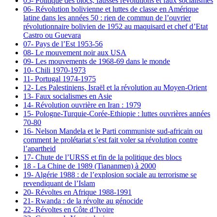
05- Politique des blocs, fausses révolutions et faux socialismes
06- Révolution bolivienne et luttes de classe en Amérique
latine dans les années 50 : rien de commun de l’ouvrier
révolutionnaire bolivien de 1952 au maquisard et chef d’Etat
Castro ou Guevara
07- Pays de l’Est 1953-56
08- Le mouvement noir aux USA
09- Les mouvements de 1968-69 dans le monde
10- Chili 1970-1973
11- Portugal 1974-1975
12- Les Palestiniens, Israël et la révolution au Moyen-Orient
13- Faux socialismes en Asie
14- Révolution ouvrière en Iran : 1979
15- Pologne-Turquie-Corée-Ethiopie : luttes ouvrières années
70-80
16- Nelson Mandela et le Parti communiste sud-africain ou
comment le prolétariat s’est fait voler sa révolution contre
l’apartheid
17- Chute de l’URSS et fin de la politique des blocs
18 - La Chine de 1989 (Tiananmen) à 2000
19- Algérie 1988 : de l’explosion sociale au terrorisme se
revendiquant de l’Islam
20- Révoltes en Afrique 1988-1991
21- Rwanda : de la révolte au génocide
22- Révoltes en Côte d’Ivoire