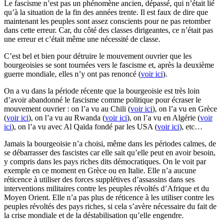
Le fascisme n’est pas un phénomène ancien, dépassé, qui n’était lié
qu’à la situation de la fin des années trente. Il est faux de dire que
maintenant les peuples sont assez conscients pour ne pas retomber
dans cette erreur. Car, du côté des classes dirigeantes, ce n’était pas
une erreur et c’était même une nécessité de classe.
C’est bel et bien pour détruire le mouvement ouvrier que les
bourgeoisies se sont tournées vers le fascisme et, après la deuxième
guerre mondiale, elles n’y ont pas renoncé (
voir ici
).
On a vu dans la période récente que la bourgeoisie est très loin
d’avoir abandonné le fascisme comme politique pour écraser le
mouvement ouvrier : on l’a vu au Chili (
voir ici
), on l’a vu en Grèce
(
voir ici
), on l’a vu au Rwanda (
voir ici
), on l’a vu en Algérie (
voir
ici
), on l’a vu avec Al Qaïda fondé par les USA (
voir ici
), etc…
Jamais la bourgeoisie n’a choisi, même dans les périodes calmes, de
se débarrasser des fascistes car elle sait qu’elle peut en avoir besoin,
y compris dans les pays riches dits démocratiques. On le voit par
exemple en ce moment en Grèce ou en Italie. Elle n’a aucune
réticence à utiliser des forces supplétives d’assassins dans ses
interventions militaires contre les peuples révoltés d’Afrique et du
Moyen Orient. Elle n’a pas plus de réticence à les utiliser contre les
peuples révoltés des pays riches, si cela s’avère nécessaire du fait de
la crise mondiale et de la déstabilisation qu’elle engendre.