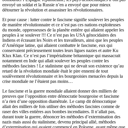
envoyé un soldat et la Russie n’en a envoyé que pour mieux
détourner la révolution et assassiner les révolutionnaires.
Et pour cause : lutter contre le fascisme signifie soulever les peuples
de manière révolutionnaire et ce n’est pas ces nations exploiteuses
du monde, oppresseuses de la planète entière qui allaient appeler les
peuples à se soulever !!! Ce n’est pas les USA génocidaires des
Indiens et écrasant les Noirs et les travailleurs, ainsi que les peuples
d’Amérique latine, qui allaient combattre le fascisme, eux qui
conservaient précieusement toutes leurs ligues nazies et autre Ku
Klux Klan. Ce n’est pas l’impérialisme britannique qui massacrait
notamment en Inde qui allait soulever les peuples contre les
méthodes fascistes ! Le stalinisme qui ne devait son existence qu’au
retard de la révolution mondiale était le pire ennemi de tout
soulèvement révolutionnaire et les bourgeoisies menacées depuis la
crise mondiale ne l’étaient pas moins…
Le fascisme et la guerre mondiale allaient donner des milliers de
preuves que l’opposition entre démocratie bourgeoise et fascisme
n’a rien d’une opposition diamétrale. Le camp dit démocratique
allait des milliers de fois utiliser des méthodes fascistes comme de
raser des villes entières aux bombes incendiaires. Il n’allait pas,
durant toute la guerre, dénoncer les méthodes d’extermination des
nazis mais aussi du stalinisme, devenu principal allié, méthodes
d’extermination qui avaient commencé en Pologne, avant même que