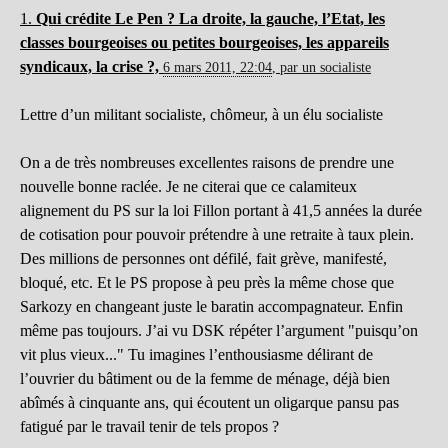
1.
Qui crédite Le Pen ? La droite, la gauche, l’Etat, les
classes bourgeoises ou petites bourgeoises, les appareils
syndicaux, la crise ?,
6 mars 2011, 22:04
,
par
un socialiste
Lettre d’un militant socialiste, chômeur, à un élu socialiste
On a de très nombreuses excellentes raisons de prendre une
nouvelle bonne raclée. Je ne citerai que ce calamiteux
alignement du PS sur la loi Fillon portant à 41,5 années la durée
de cotisation pour pouvoir prétendre à une retraite à taux plein.
Des millions de personnes ont défilé, fait grève, manifesté,
bloqué, etc. Et le PS propose à peu près la même chose que
Sarkozy en changeant juste le baratin accompagnateur. Enfin
même pas toujours. J’ai vu DSK répéter l’argument "puisqu’on
vit plus vieux..." Tu imagines l’enthousiasme délirant de
l’ouvrier du bâtiment ou de la femme de ménage, déjà bien
abîmés à cinquante ans, qui écoutent un oligarque pansu pas
fatigué par le travail tenir de tels propos ?