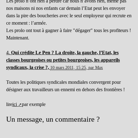
Les prolo n’ont rien à perdre car nous n’avons rien, même pas
nos maisons ni nos enfants car demain l’Etat peut les envoyer
dans la pire des boucheries avec le seul employeur qui recrute en
ce moment : l’armée.
Les prolo ont tout à gagner à faire "dégager" tous les profiteurs !
Maintenant.
4.
Qui crédite Le Pen ? La droite, la gauche, l’Etat, les
classes bourgeoises ou petites bourgeoises, les appareils
syndicaux, la crise ?,
10 mars 2011, 15:25
,
par
Max
Toutes les politiques syndicales mondiales convergent pour
désigner aux travailleurs un ennemi en dehors des frontières !
lire
ici
par exemple
Un message, un commentaire ?