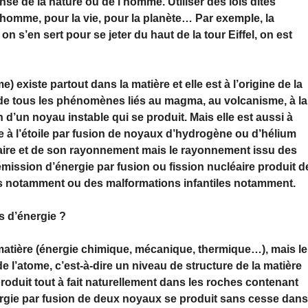
ense de la nature ou de l’homme. Utiliser des lois dites
l’homme, pour la vie, pour la planète… Par exemple, la
i on s’en sert pour se jeter du haut de la tour Eiffel, on est
 existe partout dans la matière et elle est à l’origine de la
p, de tous les phénomènes liés au magma, au volcanisme, à la
n d’un noyau instable qui se produit. Mais elle est aussi à
 à l’étoile par fusion de noyaux d’hydrogène ou d’hélium
laire et de son rayonnement mais le rayonnement issu des
émission d’énergie par fusion ou fission nucléaire produit d
 notamment ou des malformations infantiles notamment.
s d’énergie ?
atière (énergie chimique, mécanique, thermique…), mais le
 de l’atome, c’est-à-dire un niveau de structure de la matière
 produit tout à fait naturellement dans les roches contenant
nergie par fusion de deux noyaux se produit sans cesse dan