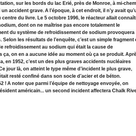
tation, sur les bords du lac Erié, près de Monroe, à mi-che
 un accident grave. A l’époque, à cet endroit, il n’y avait qu’
u centre du livre. Le 5 octobre 1996, le réacteur allait connaît
 sodium, dont on ne maîtrise pas encore totalement le
ment du système de refroidissement de sodium provoquera
. Selon les résultats de l’enquête, c’est un simple fragment
de refroidissement au sodium qui était la cause de
s ça, on en a aucune idée au moment où ça se produit. Apr
da, en 1952, c’est un des plus graves accidents nucléaires
e jour là, on atteint le type même d’incident le plus grave,
ait resté confiné dans son socle d’acier et de béton.
2 ! A noter que parmi l’équipe de nettoyage envoyée, on
ésident américain... un second incident affectera Chalk Riv