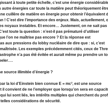
gissant à toute petite échelle, c’est une énergie considérabl
 autre énergies car toute la matière peut théoriquement êtr
une cuillère de matière en énergie pour obtenir l’équivalent 
 ! C’est dire l’importance des enjeux. Mais, actuellement, 
e des noyaux instables. Et encore… Justement, on ne sait pas
C’est toute la question : n’est-il pas prématuré d’utiliser
ue l’on ne maîtrise pas encore ? Et la réponse est
s aux pressions du lobby nucléaire de dire que : si, c’est
u maîtrisée. Les exemples précédemment cités, ceux de Thr
astrophe n’a pas été évitée et aurait même pu prendre un to
peler….
e source illimitée d’énergie ?
par la loi d’Einstein bien connue E = mc², est une source
 il convient de ne l’employer que lorsqu’on sera en capacit
qui lui sont liés, les intérêts multiples qui cherchent du prof
 telles considérations de sécurité.