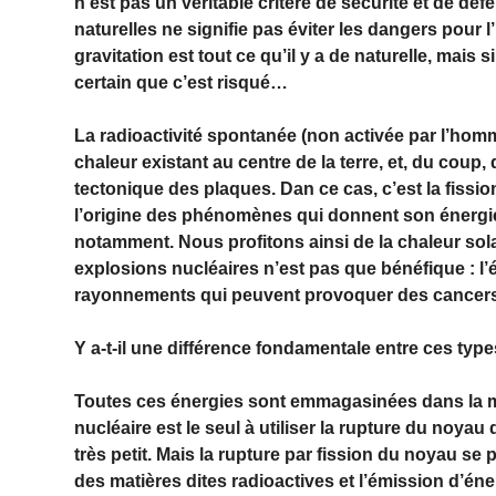
n’est pas un véritable critère de sécurité et de déf
naturelles ne signifie pas éviter les dangers pour 
gravitation est tout ce qu’il y a de naturelle, mais s
certain que c’est risqué…
La radioactivité spontanée (non activée par l’homme)
chaleur existant au centre de la terre, et, du cou
tectonique des plaques. Dan ce cas, c’est la fissio
l’origine des phénomènes qui donnent son énergie
notamment. Nous profitons ainsi de la chaleur so
explosions nucléaires n’est pas que bénéfique : l’
rayonnements qui peuvent provoquer des cancers
Y a-t-il une différence fondamentale entre ces type
Toutes ces énergies sont emmagasinées dans la m
nucléaire est le seul à utiliser la rupture du noyau
très petit. Mais la rupture par fission du noyau se
des matières dites radioactives et l’émission d’é