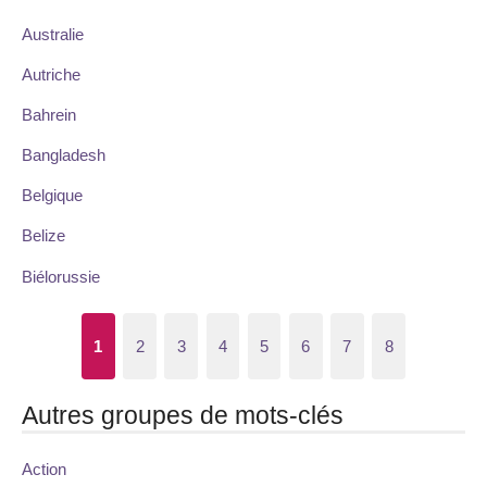
Australie
Autriche
Bahrein
Bangladesh
Belgique
Belize
Biélorussie
1
2
3
4
5
6
7
8
Autres groupes de mots-clés
Action